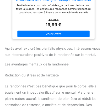
Chaussure de Marche Stabilité
Textile intérieur doux et confortable,gardant vos pieds au sec
Sneakers,Noir,EU39
toute la journée. les chaussures randonnée homme utilisent du
caoutchouc résistant à l'usure comme matériau de semelle
extérieure, offrent excellent confort et une excellente
adhérence, Le motif unique sur la semelle a une grande
47,99 €
distance pour éviter les embouteillages. Une semelle
19,99 €
intercalaire MD flexible absorbe les chocs à chaque pas. De
plus, la semelle intérieure flexible offre un soutien et un amorti
pour toutes les aventures en plein air. L'embout de protection
en caoutchouc garantit une protection optimale sur les rochers
et les pierres. la chaussure de randonnée mi-haute assure un
bon maintien de la cheville et une bonne stabilité. Ces
Après avoir exploré les bienfaits physiques, intéressons-nous
Chaussures de Randonnée offrent des performances de
premier ordre et un confort maximal sur tous vos chemins.Ils
aux répercussions positives de la randonnée sur le mental.
conviennent à la randonnée, au camping, à l'escalade, au vélo,
à la pêche, à la randonnée, au trekking et bien plus encore.
Les avantages mentaux de la randonnée
Réduction du stress et de l’anxiété
La randonnée n’est pas bénéfique que pour le corps, elle a
également un impact significatif sur le mental. Marcher en
pleine nature accroît le sentiment de bien-être et réduit les
sensations de tristesse, d’anxiété et de dépression. Des