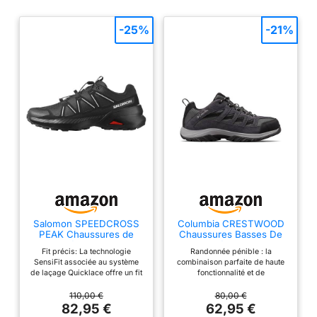
-25%
-21%
Salomon SPEEDCROSS
Columbia CRESTWOOD
PEAK Chaussures de
Chaussures Basses De
randonnée pour homme
Randonnée Et Trekking
Fit précis: La technologie
Randonnée pénible : la
Homme, Noir (Shark x
SensiFit associée au système
combinaison parfaite de haute
Columbia Grey), 44 EU
de laçage Quicklace offre un fit
fonctionnalité et de
précis et homogène, ajustable
performance, ce randonneur
en un instant. Protection tout-
polyvalent vous offrira des
110,00 €
80,00 €
terrain : Le pare-pierres et la
années de service confortable
82,95 €
62,95 €
protection talon résistent aux