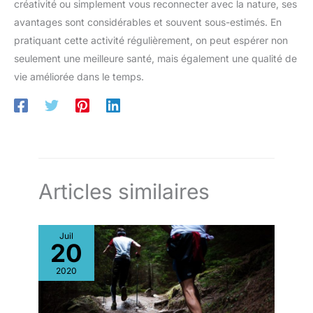
créativité ou simplement vous reconnecter avec la nature, ses
avantages sont considérables et souvent sous-estimés. En
pratiquant cette activité régulièrement, on peut espérer non
seulement une meilleure santé, mais également une qualité de
vie améliorée dans le temps.
Articles similaires
Juil
20
2020