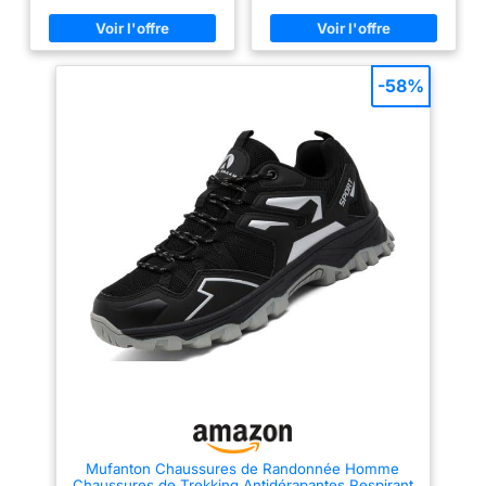
terrains les plus accidentés.
Adhérence active: Avec son
profil de crampons agressifs, le
Contagrip garantit une
adhérence performante sur tous
-58%
les types de surface et de
terrain. Protégez vos pieds
quelles que soient la distance
ou l’allure
Mufanton Chaussures de Randonnée Homme
Chaussures de Trekking Antidérapantes Respirant