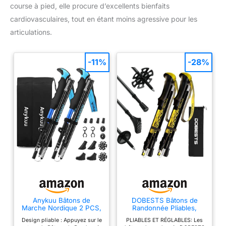
course à pied, elle procure d’excellents bienfaits
cardiovasculaires, tout en étant moins agressive pour les
articulations.
-11%
-28%
Anykuu Bâtons de
DOBESTS Bâtons de
Marche Nordique 2 PCS,
Randonnée Pliables,
avec 14 Accessoires
Aluminium, 110-130 cm
Design pliable : Appuyez sur le
PLIABLES ET RÉGLABLES: Les
d'escalade, Bâtons de