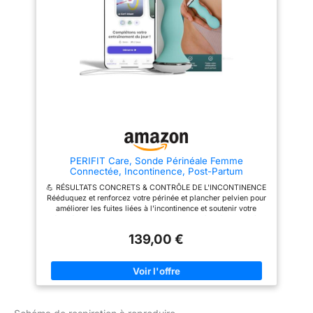
l'endurance et la précision de
améliorer les programmes
votre plancher pelvien. 📱
d'exercice à domicile. Coussin
PROGRAMME PERSONNALISÉ
d'air durable avec revêtement
& JEUX MOTIVANTS
en nylon TPU pour plus de
Transformez vos exercices
confort et de longévité, jauge
Kegel femme en séances
facile à lire avec zones cibles
motivantes grâce à des jeux
marquées Dynamique, Instant
interactifs et des programmes
Biofeedback : avec cet
de musculation pelvienne
appareil, vous pouvez
adaptés. Restez régulière avec
instantanément recevoir un
des sessions quotidiennes
biofeedback dynamique tout en
courtes conçues pour s'intégrer
faisant de l'exercice. Il fournit
à toutes les routines. ✅
des commentaires en temps
CONFORT OPTIMAL &
réel pour savoir si vous ciblez
UTILISATION SIMPLE Appareil
et renforcez les muscles
PERIFIT Care, Sonde Périnéale Femme
connecté au design
corrects, assurant une bonne
Connectée, Incontinence, Post-Partum
ergonomique et doux pour une
forme et maximisant l'efficacité
rééducation périnéale
de votre entraînement.
💪 RÉSULTATS CONCRETS & CONTRÔLE DE L'INCONTINENCE
confortable à domicile. Mise en
Rééduquez et renforcez votre périnée et plancher pelvien pour
route en quelques minutes —
améliorer les fuites liées à l'incontinence et soutenir votre
connectez, démarrez et suivez
récupération post-partum. Suivez vos progrès séance après
le coaching guidé dans l'app.
séance grâce aux entraînements guidés dans l'app Perifit. 🧠
🥇RECOMMANDÉ PAR LES
139,00 €
BIOFEEDBACK MÉDICAL AVEC DOUBLE CAPTEUR Cette sonde
PROFESSIONNELS DE SANTÉ
de musculation pelvienne à double capteur détecte vos
Perifit Care+ est un dispositif
contractions en temps réel pour vous aider à rééduquer
médical CE Classe I, conçu
correctement vos muscles. Obtenez un retour instantané pour
avec des spécialistes de la
travailler la force, l'endurance et la précision de votre plancher
santé et reconnu pour la
pelvien. 📱PROGRAMME PERSONNALISÉ & JEUX MOTIVANTS
rééducation périnéale, le
Transformez vos exercices Kegel femme en séances
traitement du prolapsus et de la