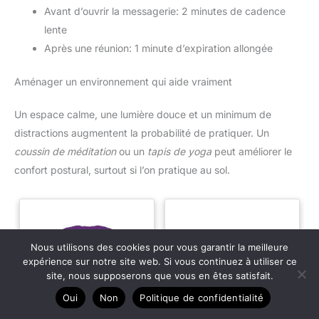
reflétant leur style tout en
Avant d’ouvrir la messagerie: 2 minutes de cadence
gardant le contrôle sur leur
contenu multimédia. ✅[113
lente
Modes Sportifs &
Synchronisation Apple Health]
Après une réunion: 1 minute d’expiration allongée
Atteignez vos objectifs avec
cette montre sport proposant 113
modes (course, cyclisme, yoga,
Aménager un environnement qui aide vraiment
fitness). Via le GPS de votre
smartphone, tracez vos
itinéraires et cartographiez vos
Un espace calme, une lumière douce et un minimum de
parcours précisément. Suivez
en temps réel vos pas, distance
distractions augmentent la probabilité de pratiquer. Un
et calories. Point fort : partagez
vos données avec Apple Health,
coussin de méditation
ou un
tapis de yoga
peut améliorer le
Google Fit pour un suivi
confort postural, surtout si l’on pratique au sol.
centralisé de vos performances.
C'est l'outil idéal pour analyser
chaque session via l'application
dédiée, qui transforme vos
efforts en graphiques clairs.
Que vous soyez athlète ou
amateur, cette montre
intelligente booste votre
Nous utilisons des cookies pour vous garantir la meilleure
motivation pour une amélioration
expérience sur notre site web. Si vous continuez à utiliser ce
constante. ✅[Santé 24/7 :
site, nous supposerons que vous en êtes satisfait.
Capteur Optique Haute
Performance] Priorisez votre
Oui
Non
Politique de confidentialité
bien-être avec notre capteur
optique avancé de nouvelle