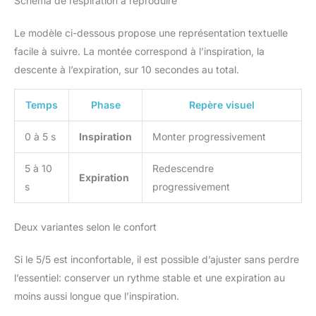
Schéma de respiration à reproduire
motivantes grâce à des jeux interactifs et des programmes de
descente d'organes, et la
musculation pelvienne adaptés. Restez régulière avec des
récupération post-partum. Une
sessions quotidiennes courtes conçues pour s'intégrer à toutes
solution médicale sûre et
Le modèle ci-dessous propose une représentation textuelle
les routines. ✅ CONFORT OPTIMAL & UTILISATION SIMPLE
efficace pour le bien-être et la
Appareil connecté au design ergonomique et doux pour une
santé pelvique.
facile à suivre. La montée correspond à l’inspiration, la
rééducation périnéale confortable à domicile. Mise en route en
quelques minutes — connectez, démarrez et suivez le
descente à l’expiration, sur 10 secondes au total.
coaching guidé dans l'app. 🥇RECOMMANDÉ PAR LES
PROFESSIONNELS DE SANTÉ Perifit Care+ est un dispositif
médical CE Classe I, conçu avec des spécialistes de la santé
Temps
Phase
Repère visuel
et reconnu pour la rééducation périnéale, le traitement du
prolapsus et de la descente d'organes, et la récupération post-
partum. Une solution médicale sûre et efficace pour le bien-
0 à 5 s
Inspiration
Monter progressivement
être et la santé pelvique.
5 à 10
Redescendre
Expiration
s
progressivement
Deux variantes selon le confort
Si le 5/5 est inconfortable, il est possible d’ajuster sans perdre
l’essentiel: conserver un rythme stable et une expiration au
moins aussi longue que l’inspiration.