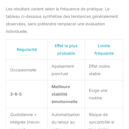
progressif de base, il offre également une gestion précise du
crochet.
produit de marque ThermoPro
temps, adaptée à une variété de besoins quotidiens et
ou TempPro.
Les résultats varient selon la fréquence de pratique. Le
professionnels. Application Large: Ce time timer n'est pas
seulement adapté pour la cuisine et la pâtisserie, mais aussi
tableau ci-dessous synthétise des tendances généralement
pour l'entraînement physique, les devoirs, les examens, les
jeux, les activités de classe et autres occasions de
observées, sans prétendre remplacer une évaluation
chronométrage, ce qui en fait un outil de gestion du temps
multifonctionnel. Clair et Facile à Lire: Ce productivity timerest
individuelle.
équipé d'un grand écran LCD, garantissant que le temps est
clairement visible, pratique pour les utilisateurs qui souhaitent
vérifier rapidement le temps restant pendant la cuisine ou
Effet le plus
Limite
d'autres activités chargées.
Régularité
probable
fréquente
Apaisement
Effet moins
Occasionnelle
ponctuel
stable
Meilleure
Exige une
3-6-5
stabilité
routine
émotionnelle
Quotidienne +
Automatisation
Risque de
intégrée (micro-
du retour au
surcontrôle si