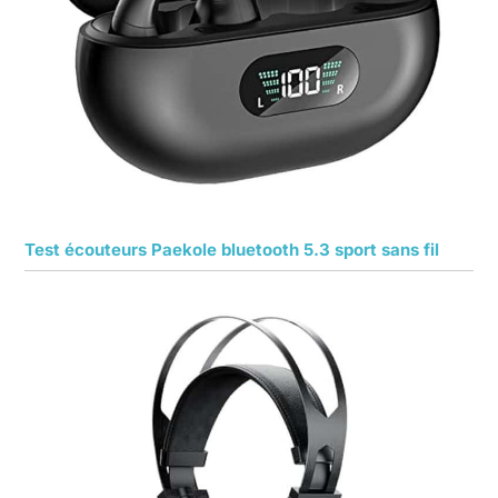
Test écouteurs Paekole bluetooth 5.3 sport sans fil