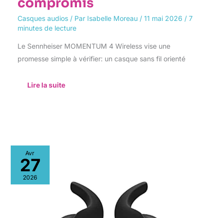
compromis
Casques audios
/ Par
Isabelle Moreau
/
11 mai 2026
/
7
minutes de lecture
Le Sennheiser MOMENTUM 4 Wireless vise une
promesse simple à vérifier: un casque sans fil orienté
Lire la suite
Test
Avr
des
27
beats
fit
2026
pro
:
écouteurs
sans