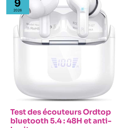
9
écouteurs
Ordtop
2026
bluetooth
5.4
:
48H
et
anti-
bruit
Test des écouteurs Ordtop
bluetooth 5.4 : 48H et anti-