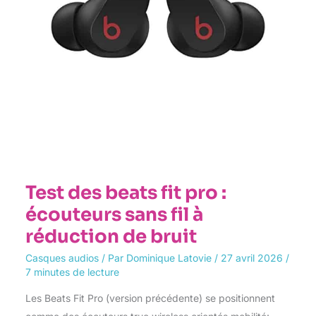
fil
à
réduction
de
bruit
Test des beats fit pro :
écouteurs sans fil à
réduction de bruit
Casques audios
/ Par
Dominique Latovie
/
27 avril 2026
/
7 minutes de lecture
Les Beats Fit Pro (version précédente) se positionnent