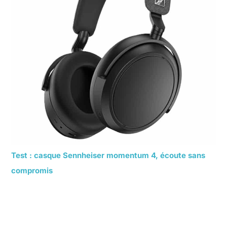
Test : casque Sennheiser momentum 4, écoute sans
compromis