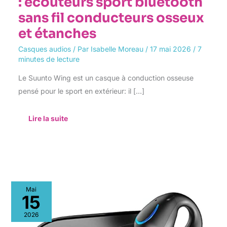
: écouteurs sport bluetooth
sans fil conducteurs osseux
et étanches
Casques audios
/ Par
Isabelle Moreau
/
17 mai 2026
/
7
minutes de lecture
Le Suunto Wing est un casque à conduction osseuse
pensé pour le sport en extérieur: il […]
Lire la suite
Test
Mai
écouteurs
15
Paekole
bluetooth
2026
5.3