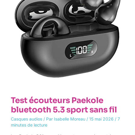
sport
sans
fil
Test écouteurs Paekole
bluetooth 5.3 sport sans fil
Casques audios
/ Par
Isabelle Moreau
/
15 mai 2026
/
7
minutes de lecture