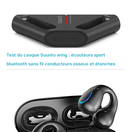
Test du casque Suunto wing : écouteurs sport
bluetooth sans fil conducteurs osseux et étanches