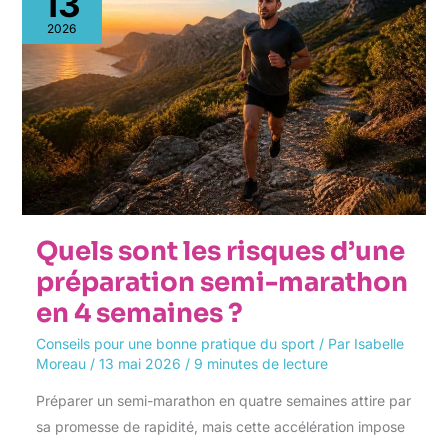
13
les
risques
2026
d’une
préparation
semi-
marathon
en
4
semaines
?
Quels sont les risques d’une
préparation semi-marathon
en 4 semaines ?
Conseils pour une bonne pratique du sport
/ Par
Isabelle
Moreau
/
13 mai 2026
/
9 minutes de lecture
Préparer un semi-marathon en quatre semaines attire par
sa promesse de rapidité, mais cette accélération impose