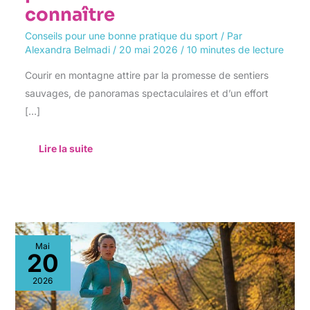
connaître
Conseils pour une bonne pratique du sport
/ Par
Alexandra Belmadi
/
20 mai 2026
/
10 minutes de lecture
Courir en montagne attire par la promesse de sentiers
sauvages, de panoramas spectaculaires et d’un effort
[…]
Lire la suite
Entraînement
Mai
Trail
20
Débutant
:
2026
guide
pratique