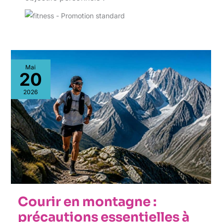
Courir
Mai
en
20
montagne
:
2026
précautions
essentielles
à
connaître
Courir en montagne :
précautions essentielles à