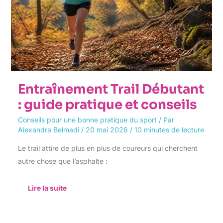
et
conseils
Entraînement Trail Débutant
: guide pratique et conseils
Conseils pour une bonne pratique du sport
/ Par
Alexandra Belmadi
/
20 mai 2026
/
10 minutes de lecture
Le trail attire de plus en plus de coureurs qui cherchent
autre chose que l’asphalte :
Lire la suite