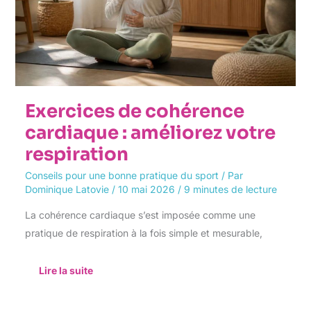
respiration
Exercices de cohérence
cardiaque : améliorez votre
respiration
Conseils pour une bonne pratique du sport
/ Par
Dominique Latovie
/
10 mai 2026
/
9 minutes de lecture
La cohérence cardiaque s’est imposée comme une
pratique de respiration à la fois simple et mesurable,
Lire la suite