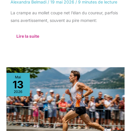
Alexandra Belmadi
/
19 mai 2026
/
9 minutes de lecture
La crampe au mollet coupe net l’élan du coureur, parfois
sans avertissement, souvent au pire moment:
Lire la suite
Comment
Mai
réussir
13
son
premier
2026
marathon
?