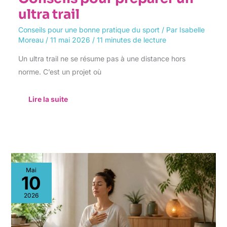
ultra trail
Conseils pour une bonne pratique du sport
/ Par
Isabelle
Moreau
/
11 mai 2026
/
11 minutes de lecture
Un ultra trail ne se résume pas à une distance hors
norme. C’est un projet où
Lire la suite
Exercices
Mai
de
10
cohérence
cardiaque
2026
:
améliorez
votre