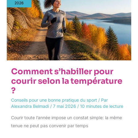
courir
2026
selon
la
température
?
Comment s’habiller pour
courir selon la température
?
Conseils pour une bonne pratique du sport
/ Par
Alexandra Belmadi
/
7 mai 2026
/
10 minutes de lecture
Courir toute l’année impose un constat simple: la même
tenue ne peut pas convenir par temps