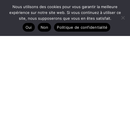
Nous utilisons des cookies pour vous garantir la meilleure
Test du moniteur de fréquence cardiaque Garmin HRM-600
expérience sur notre site web. Si vous continuez à utiliser ce
Isabelle Moreau
16 mars 2026
site, nous supposerons que vous en êtes satisfait.
Le Garmin HRM-600 se présente comme un moniteur de
Oui
Non
Politique de confidentialité
fréquence cardiaque haut de gamme conçu pour ...
Accessoires running
Quel équipement de running choisir pour courir ?