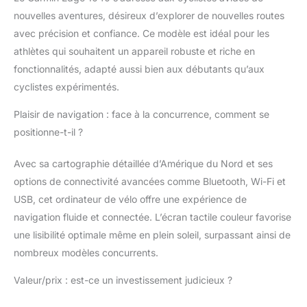
technologie GNSS
nouvelles aventures, désireux d’explorer de nouvelles routes
multibande qui offre
avec précision et confiance. Ce modèle est idéal pour les
une précision de
athlètes qui souhaitent un appareil robuste et riche en
positionnement
améliorée Une
fonctionnalités, adapté aussi bien aux débutants qu’aux
configuration simplifiée
cyclistes expérimentés.
et une interface
simplifiée permettent
Plaisir de navigation : face à la concurrence, comment se
d'accéder rapidement
positionne-t-il ?
et facilement aux
informations, aux
Avec sa cartographie détaillée d’Amérique du Nord et ses
cours et aux outils
options de connectivité avancées comme Bluetooth, Wi-Fi et
dont vous avez besoin
et même d'ajuster les
USB, cet ordinateur de vélo offre une expérience de
champs de données
navigation fluide et connectée. L’écran tactile couleur favorise
directement depuis
une lisibilité optimale même en plein soleil, surpassant ainsi de
l'appareil Edge ou
nombreux modèles concurrents.
depuis votre
smartphone jumelé
Valeur/prix : est-ce un investissement judicieux ?
Classez vos forces en
tant que cycliste et