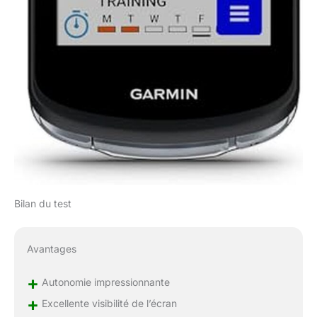
au type de conduite qui
mettent en évidence
les routes et les
sentiers populaires
ainsi que les points
d'intérêt consultables
Connectez-vous à vos
applications et
plateformes préférées,
y compris Strava,
Komoot, TrainingPeaks
et bien plus encore
(nécessite l'application
Bilan du test
Garmin Connect pour
appareil intelligent)
Alimentez vos trajets
les plus longs avec
Avantages
jusqu'à 35 heures
d'autonomie dans les
+
Autonomie impressionnante
cas d'utilisation
+
Excellente visibilité de l’écran
exigeants et jusqu'à 70