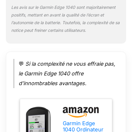
cours et aux outils
dont vous avez
Les avis sur le Garmin Edge 1040 sont majoritairement
besoin et même
positifs, mettant en avant la qualité de l’écran et
d'ajuster les champs
l’autonomie de la batterie. Toutefois, la complexité de sa
de données
notice peut freiner certains utilisateurs.
directement depuis
l'appareil Edge ou
depuis votre
smartphone jumelé
Classez vos forces
en tant que cycliste
💬
Si la complexité ne vous effraie pas,
et comparez votre
le Garmin Edge 1040 offre
capacité à vélo aux
exigences d'un
d’innombrables avantages.
parcours spécifique
lorsqu'il est associé à
vos capteurs
compatibles, afin que
vous puissiez
concentrer votre
Garmin Edge
entraînement et votre
1040 Ordinateur
amélioration dans les