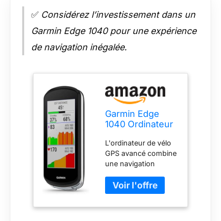
✅
Considérez l’investissement dans un
Garmin Edge 1040 pour une expérience
de navigation inégalée.
Garmin Edge
1040 Ordinateur
de vélo GPS, sur
L'ordinateur de vélo
Route et Hors
GPS avancé combine
Route, précision
une navigation
ponctuelle,
supérieure, une
Batterie Longue
planification et un
durée, Appareil
suivi des
Uniquement
performances, une
sensibilisation au