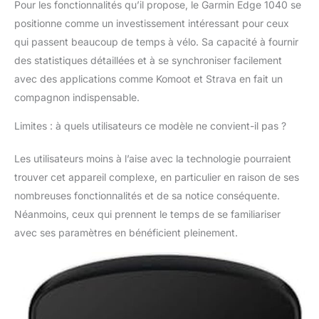
Pour les fonctionnalités qu’il propose, le Garmin Edge 1040 se
comparez votre
capacité à vélo aux
positionne comme un investissement intéressant pour ceux
exigences d'un
qui passent beaucoup de temps à vélo. Sa capacité à fournir
parcours spécifique
des statistiques détaillées et à se synchroniser facilement
lorsqu'il est associé à
avec des applications comme Komoot et Strava en fait un
vos capteurs
compatibles, afin que
compagnon indispensable.
vous puissiez
concentrer votre
Limites : à quels utilisateurs ce modèle ne convient-il pas ?
entraînement et votre
amélioration dans les
Les utilisateurs moins à l’aise avec la technologie pourraient
bons domaines Gérez
trouver cet appareil complexe, en particulier en raison de ses
vos efforts avec la
nombreuses fonctionnalités et de sa notice conséquente.
fonction de guide
Néanmoins, ceux qui prennent le temps de se familiariser
d'alimentation, qui
recommande des
avec ses paramètres en bénéficient pleinement.
cibles d'alimentation
tout au long d'un
parcours, lorsqu'elle
est associée à vos
capteurs compatibles