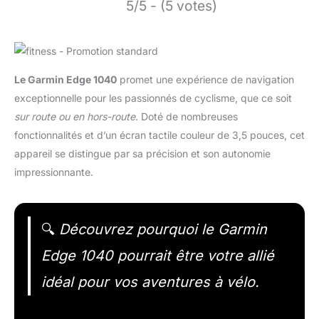
5/5 - (5 votes)
Le Garmin Edge 1040
promet une expérience de navigation
exceptionnelle pour les passionnés de cyclisme, que ce soit
sur route ou en hors-route
. Doté de nombreuses
fonctionnalités et d’un écran tactile couleur de 3,5 pouces, cet
appareil se distingue par sa précision et son autonomie
impressionnante.
🔍
Découvrez pourquoi le Garmin
Edge 1040 pourrait être votre allié
idéal pour vos aventures à vélo.