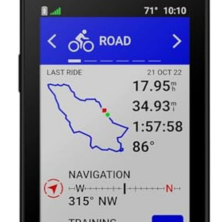
Obtenez des
informations sur
l'endurance pendant
que vous roulez,
lorsque vous l'associez
à vos capteurs
compatibles, afin que
vous puissiez garder
un œil sur combien de
temps vous pouvez
vraiment le pousser
Restez au courant de
votre programme
d'entraînement avec
des invites pour
terminer les
entraînements
manqués Roulez
comme un local, quel
que soit votre type de
vélo, avec des cartes
améliorées spécifiques