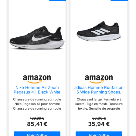
Nike Homme Air Zoom
adidas Homme Runfalcon
Pegasus 41, Black White
5 Wide Running Shoes,
Anthracite, 43 EU
Core Black/Cloud
Chaussure de running sur route
Chaussant large. Fermeture à
White/Core Black, 43 1/3
Nike Pegasus 41 pour homme
lacets. Tige en mesh. Doublure
EU
Chaussure de running sur route
textile. Semelle de propreté
Nike Pegasus 41 pour homme
OrthoLite. Semelle intermédiaire
Tige en maille technique
Cloudfoam. Poids : 290 g
139,99 €
60,00 €
respirante améliorée La semelle
(pointure 42 2/3). Drop semelle
85,41 €
35,94 €
intermédiaire en mousse ReactX
intermédiaire : 10 mm (talon 33
enveloppe les unités Air Zoom à
mm / avant-pied 23 mm).
l'avant-pied et au talon pour une
Semelle extérieure Adiwear.