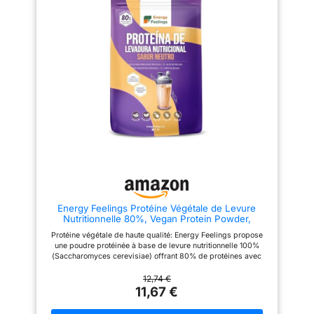
consommation quotidienne à
LONGUE DURÉE : 1000 G = 293
long terme. 5. Peut être utilisé
DOSES Flacon PET noir de 1 kg
avec un régime alimentaire
de créatine monohydrate. 293
quotidien pour enrichir l'apport
doses pour un excellent rapport
nutritionnel quotidien.
qualité-prix pour les sportifs
entraînés régulièrement.
MARQUE SPÉCIALISÉE DANS
LE SPORT ProNXT est la
gamme sportive de ProNatural
Pharma, entreprise avec une
grande expérience dans la
fabrication de compléments
nutritionnels de qualité. FACILE
À MÉLANGER DANS TOUTE
BOISSON Créatine sans goût,
idéale pour mélanger avec de
l’eau, du jus ou votre boisson
pré/post entraînement. Se
dissout facilement grâce à sa
Energy Feelings Protéine Végétale de Levure
micronisation ultra fine.
Nutritionnelle 80%, Vegan Protein Powder,
Protéine en Poudre Goût Neutre Sans Sucre
Protéine végétale de haute qualité: Energy Feelings propose
Ajouté et Sans Lactose pour Musculation,
une poudre protéinée à base de levure nutritionnelle 100%
Naturelle, 500g
(Saccharomyces cerevisiae) offrant 80% de protéines avec
tous les 9 acides aminés essentiels pour une nutrition optimale.
Protéine vegan bio et naturelle: Convient aux régimes
12,74 €
végétariens et végan, sans gluten, sans lactose, idéale pour
11,67 €
ceux qui recherchent une protéine saine et respectueuse de
l’environnement. Haute digestibilité et absorption rapide: Cette