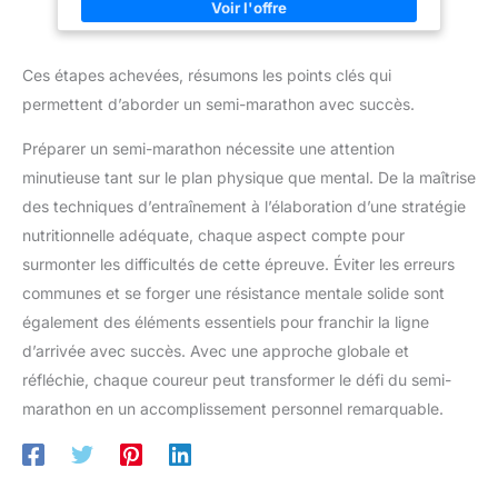
protéine en poudre est facilement digérée et assimilée, idéale
pour les compléments alimentaires pour sportifs et pour
maintenir un apport protéique quotidien optimal. Goût neutre et
naturel: Notre protéine de levure nutritionnelle est sans arôme
Ces étapes achevées, résumons les points clés qui
ajouté, parfaite pour être intégrée à vos shakes, smoothies ou
recettes préférées sans modifier le goût de vos préparations.
permettent d’aborder un semi-marathon avec succès.
Aide à la gestion du poids: Grâce à sa richesse en protéines et
sa faible teneur en glucides et matières grasses, elle peut être
utilisée comme protéines pour perdre du poids et maigrir dans
Préparer un semi-marathon nécessite une attention
le cadre d’une alimentation équilibrée.
minutieuse tant sur le plan physique que mental. De la maîtrise
des techniques d’entraînement à l’élaboration d’une stratégie
nutritionnelle adéquate, chaque aspect compte pour
surmonter les difficultés de cette épreuve. Éviter les erreurs
communes et se forger une résistance mentale solide sont
également des éléments essentiels pour franchir la ligne
d’arrivée avec succès. Avec une approche globale et
réfléchie, chaque coureur peut transformer le défi du semi-
marathon en un accomplissement personnel remarquable.