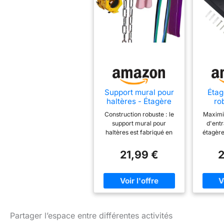
Support mural pour
Étag
haltères - Étagère
ro
de rangement de
c
Construction robuste : le
Maximi
fitness avec
Orga
support mural pour
d'entr
crochets - Noir
pour 
haltères est fabriqué en
étagère
fitne
métal robuste de qualité
mainti
Métal 
supérieure avec un
résista
21,99 €
2
revêtement en poudre
sauter 
noire durable et beau qui
poids
augmente la résistance
portée 
aux rayures et à la
ainsi l
corrosion et maintient
s
l'haltère en toute sécurité
enviro
et fermement sans
dom
Partager l’espace entre différentes activités
vaciller Contenu de la
Const