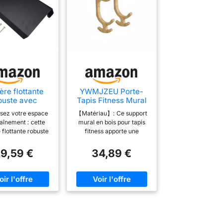
ère flottante
YWMJZEU Porte-
buste avec
Tapis Fitness Mural
rochets –
Multi-Niveaux
sez votre espace
【Matériau】: Ce support
niseur mural
Étagère Murale
aînement : cette
mural en bois pour tapis
accessoires de
Multicouche Stable
 flottante robuste
fitness apporte une
ss en mousse –
ent les bandes de
touche naturelle et
39 x 16 x 6 cm
nce, les cordes à
soignée à votre espace,
9,59 €
34,89 €
et les ceintures de
tout en restant discret et
 organisés et à
facile à intégrer dans une
de main, éliminant
salle sport à la maison ou
'encombrement des
un emplacement santé.
ols pour un
【Polyvalence】: Pensé
nnement de gym à
comme un support tapis
icile plus sûr.
fitness, il peut aussi
ruction en métal
accueillir d’autres