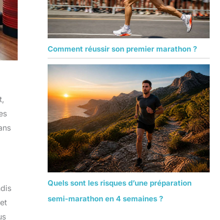
Comment réussir son premier marathon ?
t,
es
ans
Quels sont les risques d’une préparation
dis
semi-marathon en 4 semaines ?
et
us