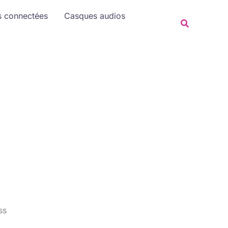
Rechercher
s connectées
Casques audios
Recherche
ss