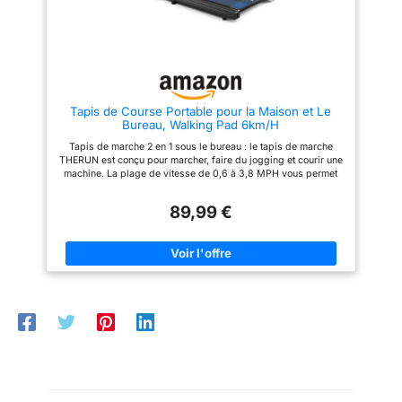
course à 7 couches réduisent
efficacement les vibrations.
Équipé de huit amortisseurs
internes en silicone et de quatre
coussinets externes en
caoutchouc alvéolé, il protège
efficacement les genoux tout en
réduisant les niveaux sonores
Tapis de Course Portable pour la Maison et Le
en dessous de 45 décibels,
Bureau, Walking Pad 6km/H
Vous pouvez donc l'utiliser la
nuit sans déranger vos voisins.
Tapis de marche 2 en 1 sous le bureau : le tapis de marche
【Assurance qualité et sécurité,
THERUN est conçu pour marcher, faire du jogging et courir une
pour protéger chacun de vos
machine. La plage de vitesse de 0,6 à 3,8 MPH vous permet
pas】 : ce tapis de course
de marcher ou de faire du jogging et vous permet également
inclinable offre une capacité
de personnaliser l'intensité de votre exercice en fonction de
maximale de 159 kg et a été
89,99 €
votre condition physique et de vos objectifs de remise en
rigoureusement testé dans les
forme. Conception Compacte, Sans Assemblage : Sans
laboratoires LONTEK. Après
assemblage n'est nécessaire et avec des roues de transport,
avoir subi 100 000 cycles de
ce tapis de course sous le bureau est conçu pour un transport
course, le produit ne présentait
et un rangement faciles dans des espaces restreints, ce qui le
aucune déformation ni fissure.
rend parfait pour tous ceux qui vivent dans un appartement,
La conception antidérapante de
une petite maison ou qui voyage beaucoup. La longueur, la
la semelle et les accoudoirs
largeur et la hauteur du tapis de course sont de 106 x 48,5 x
réglables garantissent une
10,6 cm. Il peut être placé sous le lit ou le canapé pour
utilisation sans souci.
économiser de l'espace. Moteur Silencieux de 2,5 CV et
【Conception peu encombrante
Système d'Absorption des Chocs : le tapis de course est
pour un rangement facile】 :
équipé d'un moteur de 2,5 HP qui permet de supporter un
Mesurant 108 x 58 x 114
poids allant jusqu'à 120,2 kg, fournit également assez de
cm,Dimensions une fois plié
puissance pour soutenir une variété d'entraînements, de la
121x58x10 cm, ce tapis marche