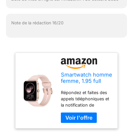
Note de la rédaction 16/20
Smartwatch homme
femme, 1.95 full
touch screen
Répondez et faites des
Smartwatch avec
appels téléphoniques et
effectuer/répondre
la notification de
appels, suivi de
message: le smartwatch
fitness avec
peut se connecter au
pression artérielle
téléphone pour réaliser la
et moniteur de
fonction d’appel, et les
sommeil, 140+ step