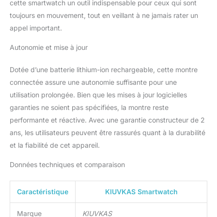
cette smartwatch un outil indispensable pour ceux qui sont
équipée d’un logiciel
toujours en mouvement, tout en veillant à ne jamais rater un
d’analyse de données de
santé, et vous pouvez
appel important.
consulter des rapports
Autonomie et mise à jour
détaillés de données de
santé via une application
mobile. Plus de 140
Dotée d’une batterie lithium-ion rechargeable, cette montre
projets de Fitness: P3
connectée assure une autonomie suffisante pour une
divise le sport en 12
utilisation prolongée. Bien que les mises à jour logicielles
catégories et plus de 140
garanties ne soient pas spécifiées, la montre reste
types de sports, y
compris la course à pied,
performante et réactive. Avec une garantie constructeur de 2
la marche rapide, le tapis
ans, les utilisateurs peuvent être rassurés quant à la durabilité
roulant, la marche
et la fiabilité de cet appareil.
intérieure, la course hors
route, la marche de
Données techniques et comparaison
course, le cyclisme
extérieur, le cyclisme
intérieur, le cyclisme de
Caractéristique
KIUVKAS Smartwatch
montagne, l’alpinisme, la
randonnée extérieure, la
Marque
KIUVKAS