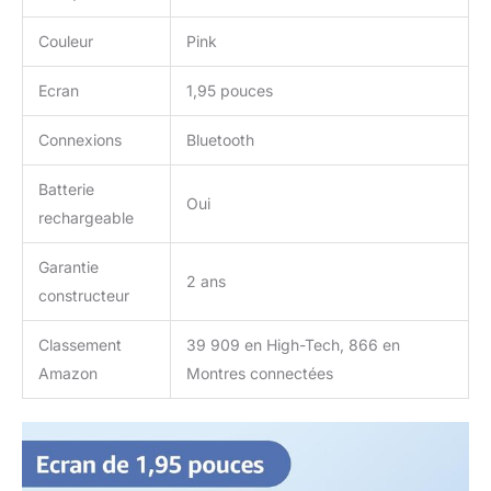
course d’orientation,
l’escalade, la pêche et
Couleur
Pink
plus encore, pour
répondre à vos divers
Ecran
1,95 pouces
besoins sportifs. Plus de
140 projets de Fitness:
Connexions
Bluetooth
P3 divise le sport en 12
catégories et plus de 140
Batterie
types de sports, y
Oui
compris la course à pied,
rechargeable
la marche rapide, le tapis
roulant, la marche
Garantie
2 ans
intérieure, la course hors
constructeur
route, la marche de
course, le cyclisme
Classement
39 909 en High-Tech, 866 en
extérieur, le cyclisme
Amazon
Montres connectées
intérieur, le cyclisme de
montagne, l’alpinisme, la
randonnée extérieure, la
course d’orientation,
l’escalade, la pêche et