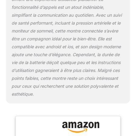
capteur optique de
fonctionnalité d’appels est un atout indéniable,
fréquence cardiaque qui
peut surveiller vos
simplifiant la communication au quotidien. Avec un suivi
changements de
de santé performant, incluant la pression artérielle et le
fréquence cardiaque en
moniteur de sommeil, cette montre connectée s’avère
temps réel et émettre
être un compagnon idéal pour le bien-être. Elle est
une alarme lorsque votre
fréquence cardiaque est
compatible avec android et ios, et son design moderne
trop élevée. En
ajoute une touche d’élégance. Cependant, la durée de
attendant, vous pouvez
vie de la batterie déçoit quelque peu et les instructions
utiliser la fonction de
d’utilisation gagneraient à être plus claires. Malgré ces
surveillance de l’oxygène
dans le sang à tout
points faibles, cette montre reste un choix intéressant
moment pour vous aider
pour ceux qui recherchent une solution polyvalente et
à garder une trace de
esthétique.
votre condition physique
en temps opportun.
Cette smartwatch est
équipée d’un logiciel
d’analyse de données de
santé, et vous pouvez
consulter des rapports