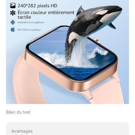
plus encore, pour
répondre à vos divers
besoins sportifs. 1.95"
full touch screen and
custom dial: 1.95" large
screen and high
resolution to ensure high
definition and good color
performance. A highly
sensitive touch screen
allows you to easily
browse information and
switch interfaces. The
screen interface of P3
can also customize the
dial, and you can change
your favorite dial theme
at any time.
Bilan du test
Avantages