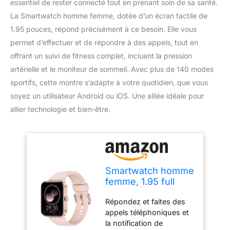
essentiel de rester connecté tout en prenant soin de sa santé.
La Smartwatch homme femme, dotée d’un écran tactile de
1.95 pouces, répond précisément à ce besoin. Elle vous
permet d’effectuer et de répondre à des appels, tout en
offrant un suivi de fitness complet, incluant la pression
artérielle et le moniteur de sommeil. Avec plus de 140 modes
sportifs, cette montre s’adapte à votre quotidien, que vous
soyez un utilisateur Android ou iOS. Une alliée idéale pour
allier technologie et bien-être.
Smartwatch homme
femme, 1.95 full
touch screen
Répondez et faites des
Smartwatch avec
appels téléphoniques et
effectuer/répondre
la notification de
appels, suivi de