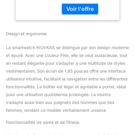
message: le smartwatch
fitness avec
peut se connecter au
pression artérielle
téléphone pour réaliser la
et moniteur de
fonction d’appel, et les
sommeil, 140+ step
utilisateurs peuvent
counter sport pour
Design et ergonomie
répondre et faire des
android ios
appels par l’écran tactile
de la montre. Une
La smartwatch KIUVKAS se distingue par son design moderne
smartwatch peut
et épuré. Avec une couleur Pink, elle se veut audacieuse, tout
recevoir diverses
en restant élégante pour s’adapter à une multitude de styles
notifications, telles que
vestimentaires. Son écran de 1,95 pouces offre une interface
Facebook, Twitter,
WhatsApp, LinkedIn,
utilisateur intuitive, facilitant la navigation entre les différentes
Messenger, et plus
fonctionnalités. Le boîtier est léger et agréable à porter, idéal
encore. La notification
pour une utilisation quotidienne prolongée. La montre
sera affichée sur l’écran
s’adapte aussi bien aux poignets des hommes que des
de la montre, évitant de
manquer les notifications
femmes, rendant ce modèle véritablement unisexe.
importantes et le rendant
Fonctionnalités de santé et de fitness
plus pratique pour gérer
votre temps et vos