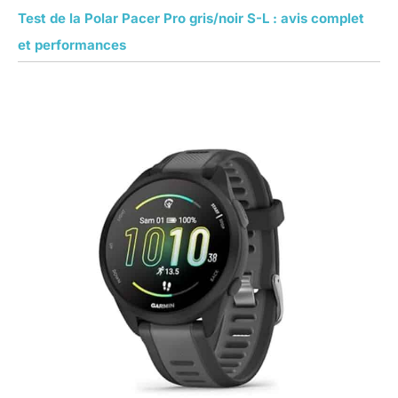
standards les plus élevés du
secteur. Une tranquillité d'esprit
Test de la Polar Pacer Pro gris/noir S-L : avis complet
garantie pour un achat sans
aucun risque.
et performances