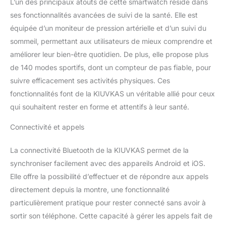
affaires. Surveillance de
L’un des principaux atouts de cette smartwatch réside dans
la fréquence cardiaque et
ses fonctionnalités avancées de suivi de la santé. Elle est
de l’oxygène dans le
équipée d’un moniteur de pression artérielle et d’un suivi du
sang: P3 est équipé d’un
sommeil, permettant aux utilisateurs de mieux comprendre et
capteur optique de
fréquence cardiaque qui
améliorer leur bien-être quotidien. De plus, elle propose plus
peut surveiller vos
de 140 modes sportifs, dont un compteur de pas fiable, pour
changements de
suivre efficacement ses activités physiques. Ces
fréquence cardiaque en
fonctionnalités font de la KIUVKAS un véritable allié pour ceux
temps réel et émettre
une alarme lorsque votre
qui souhaitent rester en forme et attentifs à leur santé.
fréquence cardiaque est
Connectivité et appels
trop élevée. En
attendant, vous pouvez
utiliser la fonction de
La connectivité Bluetooth de la KIUVKAS permet de la
surveillance de l’oxygène
synchroniser facilement avec des appareils Android et iOS.
dans le sang à tout
Elle offre la possibilité d’effectuer et de répondre aux appels
moment pour vous aider
directement depuis la montre, une fonctionnalité
à garder une trace de
votre condition physique
particulièrement pratique pour rester connecté sans avoir à
en temps opportun.
sortir son téléphone. Cette capacité à gérer les appels fait de
Cette smartwatch est