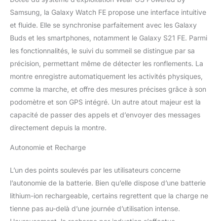
pour une bonne hygiène
Samsung, la Galaxy Watch FE propose une interface intuitive
de vie, et cela commence
et fluide. Elle se synchronise parfaitement avec les Galaxy
par la compréhension de
Buds et les smartphones, notamment le Galaxy S21 FE. Parmi
vos habitudes de
les fonctionnalités, le suivi du sommeil se distingue par sa
sommeil. La Galaxy
Watch FE analyse vos
précision, permettant même de détecter les ronflements. La
habitudes de sommeil
montre enregistre automatiquement les activités physiques,
pour améliorer votre
comme la marche, et offre des mesures précises grâce à son
repos et votre bien-être ²
podomètre et son GPS intégré. Un autre atout majeur est la
³ ⁴ Contenu de la boîte :
1x Samsung Galaxy
capacité de passer des appels et d’envoyer des messages
Watch FE, couleur Noir,
directement depuis la montre.
socle de charge sans fil,
chargeur secteur 25W
Autonomie et Recharge
(non compatible à date
avec le câble de charge
L’un des points soulevés par les utilisateurs concerne
fourni) et manuel
l’autonomie de la batterie. Bien qu’elle dispose d’une batterie
d'utilisation
lithium-ion rechargeable, certains regrettent que la charge ne
tienne pas au-delà d’une journée d’utilisation intense.