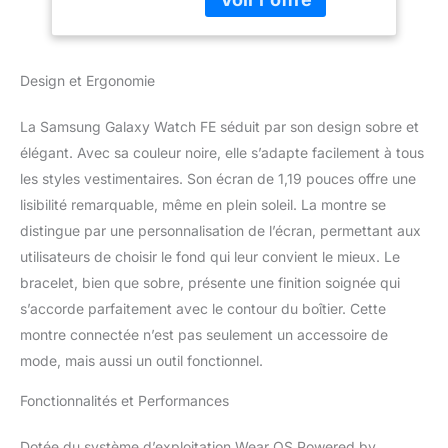
parfaitement votre style,
que vous soyez en tenue
décontractée, élégante
ou sportive¹ ² L'analyse
Design et Ergonomie
avancée de course vous
aide non seulement à
La Samsung Galaxy Watch FE séduit par son design sobre et
améliorer votre efficacité
et vos performances,
élégant. Avec sa couleur noire, elle s’adapte facilement à tous
mais fournit également
les styles vestimentaires. Son écran de 1,19 pouces offre une
des informations pour
lisibilité remarquable, même en plein soleil. La montre se
prévenir les blessures,
distingue par une personnalisation de l’écran, permettant aux
afin de réaliser de
utilisateurs de choisir le fond qui leur convient le mieux. Le
nouveaux records
personnels ² Grâce au
bracelet, bien que sobre, présente une finition soignée qui
système d'attache en un
s’accorde parfaitement avec le contour du boîtier. Cette
clic, changez de bracelet
montre connectée n’est pas seulement un accessoire de
d'une simple pression.
mode, mais aussi un outil fonctionnel.
Faites votre choix parmi
les différents bracelets
Fonctionnalités et Performances
disponibles et trouvez
celui qui vous ressemble
! ² Le repos est essentiel
Dotée du système d’exploitation Wear OS Powered by