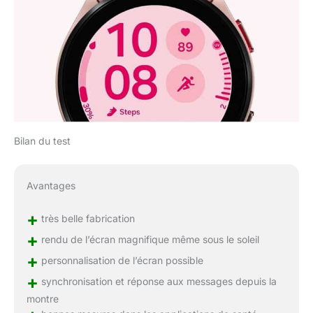
Bilan du test
Avantages
+
très belle fabrication
+
rendu de l’écran magnifique même sous le soleil
+
personnalisation de l’écran possible
+
synchronisation et réponse aux messages depuis la
montre