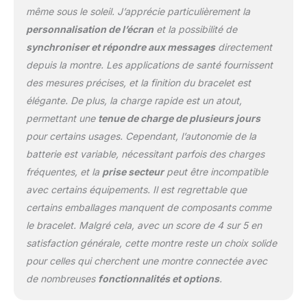
de vie, et cela commence
même sous le soleil. J’apprécie particulièrement la
par la compréhension de
personnalisation de l’écran
et la possibilité de
vos habitudes de
synchroniser et répondre aux messages
directement
sommeil. La Galaxy
Watch FE analyse vos
depuis la montre. Les applications de santé fournissent
habitudes de sommeil
des mesures précises, et la finition du bracelet est
pour améliorer votre
élégante. De plus, la charge rapide est un atout,
repos et votre bien-être ²
permettant une
tenue de charge de plusieurs jours
³ ⁴ Contenu de la boîte :
1x Samsung Galaxy
pour certains usages. Cependant, l’autonomie de la
Watch FE, couleur Noir,
batterie est variable, nécessitant parfois des charges
socle de charge sans fil,
fréquentes, et la
prise secteur
peut être incompatible
chargeur secteur 25W
avec certains équipements. Il est regrettable que
(non compatible à date
avec le câble de charge
certains emballages manquent de composants comme
fourni) et manuel
le bracelet. Malgré cela, avec un score de 4 sur 5 en
d'utilisation
satisfaction générale, cette montre reste un choix solide
pour celles qui cherchent une montre connectée avec
de nombreuses
fonctionnalités et options
.