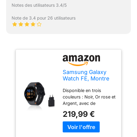
Notes des utilisateurs 3.4/5
Note de 3.4 pour 26 utilisateurs
Samsung Galaxy
Watch FE, Montre
connectée, Suivi de
Disponible en trois
la Santé, Suivi de
couleurs : Noir, Or rose et
Fitness, Bluetooth,
Argent, avec de
40mm, Noir,
nouveaux bracelets
Chargeur Secteur
219,99 €
assortis, la Galaxy Watch
Rapide Inclus,
FE complète
Version FR
parfaitement votre style,
que vous soyez en tenue