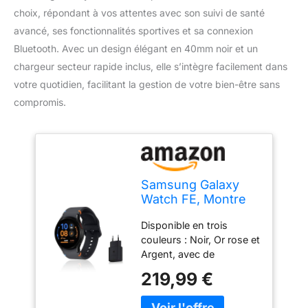
choix, répondant à vos attentes avec son suivi de santé
avancé, ses fonctionnalités sportives et sa connexion
Bluetooth. Avec un design élégant en 40mm noir et un
chargeur secteur rapide inclus, elle s’intègre facilement dans
votre quotidien, facilitant la gestion de votre bien-être sans
compromis.
Samsung Galaxy
Watch FE, Montre
connectée, Suivi de
Disponible en trois
la Santé, Suivi de
couleurs : Noir, Or rose et
Fitness, Bluetooth,
Argent, avec de
40mm, Noir,
nouveaux bracelets
Chargeur Secteur
219,99 €
assortis, la Galaxy Watch
Rapide Inclus,
FE complète
Version FR