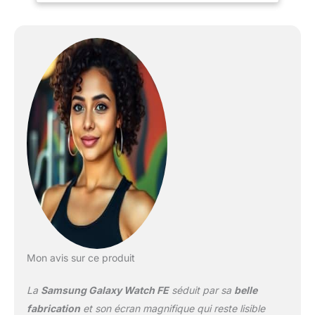
décontractée, élégante
ou sportive¹ ² L'analyse
avancée de course vous
aide non seulement à
améliorer votre efficacité
et vos performances,
mais fournit également
des informations pour
prévenir les blessures,
afin de réaliser de
nouveaux records
personnels ² Grâce au
système d'attache en un
clic, changez de bracelet
d'une simple pression.
Faites votre choix parmi
les différents bracelets
Mon avis sur ce produit
disponibles et trouvez
celui qui vous ressemble
La
Samsung Galaxy Watch FE
séduit par sa
belle
! ² Le repos est essentiel
pour une bonne hygiène
fabrication
et son écran magnifique qui reste lisible