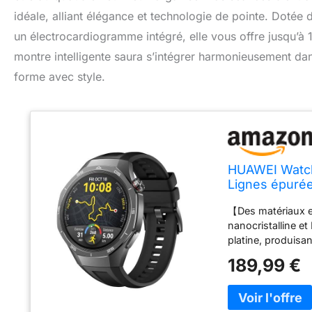
idéale, alliant élégance et technologie de pointe. Dotée d
un électrocardiogramme intégré, elle vous offre jusqu’à 
montre intelligente saura s’intégrer harmonieusement da
forme avec style.
HUAWEI Watch
Lignes épurée
la santé, ECG
【Des matériaux e
nanocristalline e
platine, produis
pointe】: Sports d
189,99 €
des courses, des 
la bonne voie grâc
cartographiques 