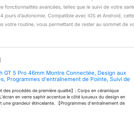
e fonctionnalités avancées, telles que le suivi de votre sant
14 jours d’autonomie. Compatible avec iOS et Android, cett
ns votre routine, vous permettant de rester au sommet de v
 GT 5 Pro 46mm Montre Connectée, Design aux
s, Programmes d'entraînement de Pointe, Suivi de
, Jusqu'à 14 Jours d'autonomie, iOS& Android, Noir
t des procédés de première qualité】: Corps en céramique
t L'écran en verre saphir accentue le côté luxueux du design en
ant une grandeur étincelante. 【Programmes d'entraînement de
e haut niveau, golf, plongée en apnée et trail running,Revivez
rides et des randonnées dans toute leur splendeur et restez sur
e à la navigation au poignet fluide et aux itinéraires
en temps réel. 【Autonomie de la batterie robuste】: Jusqu'à 14