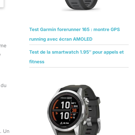
Test Garmin forerunner 165 : montre GPS
running avec écran AMOLED
ume
Test de la smartwatch 1.95″ pour appels et
e
fitness
à
 du
l. Un