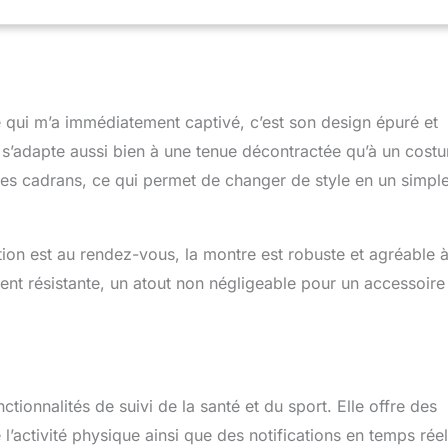
e max, Jusqu'à 9 jours d'autonomie typique. 【Le must en
】: HUAWEI TruSense est désormais capable de surveiller six
 dont les systèmes respiratoire, nerveux et de mouvement, afin
é numérique plus accessible et plus complète pour tous.
: Achetez une montre de la série HUAWEI WATCH GT 5 et
abonnement de 3 mois à HUAWEI Santé+ pour avoir accès à une
qui m’a immédiatement captivé, c’est son design épuré et
ages exclusifs, dont des séances d'entraînement de niveau
, des méditations guidées, un plan de remise en forme et des
 s’adapte aussi bien à une tenue décontractée qu’à un cost
ration.
es cadrans, ce qui permet de changer de style en un simpl
ation est au rendez-vous, la montre est robuste et agréable 
ement résistante, un atout non négligeable pour un accessoire
onnalités de suivi de la santé et du sport. Elle offre des
’activité physique ainsi que des notifications en temps rée