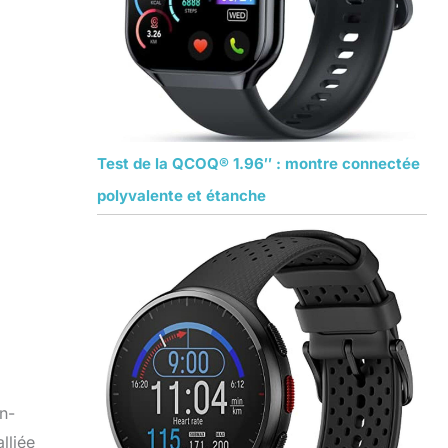
Test de la QCOQ® 1.96″ : montre connectée
polyvalente et étanche
n-
lliée