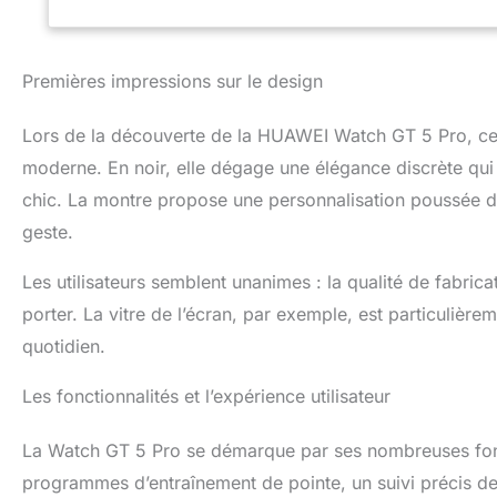
jours d'autonomi
matière de santé
systèmes majeurs,
de rendre la sant
Premières impressions sur le design
【HUAWEI Santé+】
bénéficiez d'un 
Lors de la découverte de la HUAWEI Watch GT 5 Pro, ce 
multitude d'avant
débutant à avancé
moderne. En noir, elle dégage une élégance discrète qui
exercices de respi
chic. La montre propose une personnalisation poussée d
geste.
Les utilisateurs semblent unanimes : la qualité de fabric
porter. La vitre de l’écran, par exemple, est particulièr
quotidien.
Les fonctionnalités et l’expérience utilisateur
La Watch GT 5 Pro se démarque par ses nombreuses foncti
programmes d’entraînement de pointe, un suivi précis de l