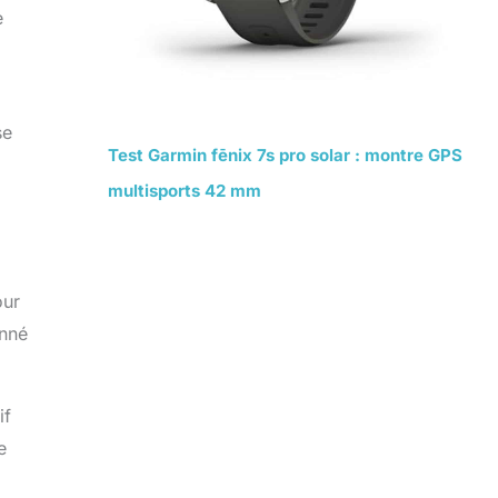
e
se
Test Garmin fēnix 7s pro solar : montre GPS
multisports 42 mm
our
onné
if
e