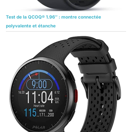
Test de la QCOQ® 1.96″ : montre connectée
polyvalente et étanche