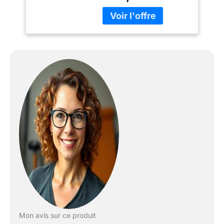
en mode GPS (+88%) et
28 jours en mode montre
connectée (+100%)
grâce à une nouvelle
batterie Fonctions
connectées : Smart
Notifications et la
personnalisation avec
Connect IQ Plus de 30
profils d’activités intégrés
pour s’adapter à toutes
les passions Suivi de
l’activité quotidienne : de
la forme physique et la
santé avec les fonctions
Body Battery, analyse du
sommeil, respiration
Mon avis sur ce produit