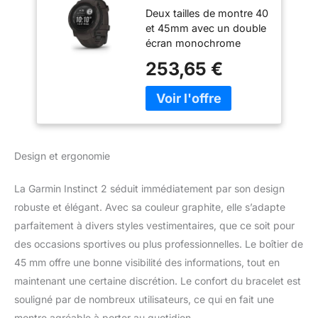
GPS Robuste et
Deux tailles de montre 40
connectée - Boîtier
et 45mm avec un double
45 mm
écran monochrome
haute définition de 1’
253,65 €
Autonomie : jusqu’à 30h
en mode GPS (+88%) et
28 jours en mode montre
connectée (+100%)
grâce à une nouvelle
batterie Fonctions
Design et ergonomie
connectées : Smart
Notifications et la
La Garmin Instinct 2 séduit immédiatement par son design
personnalisation avec
Connect IQ Plus de 30
robuste et élégant. Avec sa couleur graphite, elle s’adapte
profils d’activités intégrés
parfaitement à divers styles vestimentaires, que ce soit pour
pour s’adapter à toutes
des occasions sportives ou plus professionnelles. Le boîtier de
les passions Suivi de
45 mm offre une bonne visibilité des informations, tout en
l’activité quotidienne : de
maintenant une certaine discrétion. Le confort du bracelet est
la forme physique et la
santé avec les fonctions
souligné par de nombreux utilisateurs, ce qui en fait une
Body Battery, analyse du
montre agréable à porter au quotidien.