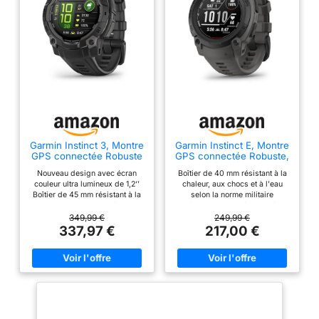
l’activité quotidienne : de
la forme physique et la
santé avec les fonctions
Body Battery, analyse du
sommeil, respiration
Garmin Instinct 3, Montre
Garmin Instinct E, Montre
GPS connectée Robuste
GPS connectée Robuste,
AMOLED, Noir, 45mm
Noir/Gris, 40mm
Nouveau design avec écran
Boîtier de 40 mm résistant à la
couleur ultra lumineux de 1,2‘’
chaleur, aux chocs et à l'eau
Boîtier de 45 mm résistant à la
selon la norme militaire
chaleur, aux chocs et à l'eau
américaine 810 et étanche à 10
selon la norme militaire
ATM Autonomie : allant jusqu’à
349,99 €
249,99 €
américaine 810 et étanche à 10
14 jours en mode montre
337,97 €
217,00 €
ATM Autonomie : allant jusqu’à
connectée et 21h en mode GPS
18 jours en mode montre
Multi GNSS : prise en charge de
connectée et 32h en mode GPS
plusieurs GNSS et intègre un
Intégration d’une lampe torche à
compas électronique 3 axes,
LED avec faisceau blanc, rouge
ainsi qu'un altimètre
et d’un mode SOS Multi-Bandes
barométrique pour vous aider à
et GNSS : une précision de la
garder le cap hors réseaux
localisation GPS supérieur dans
Multisports : suivez vos