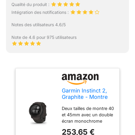
Qualité du produit :
Intégration des notifications :
Notes des utilisateurs 4.6/5
Note de 4.6 pour 975 utilisateurs
Garmin Instinct 2,
Graphite - Montre
GPS Robuste et
Deux tailles de montre 40
connectée - Boîtier
et 45mm avec un double
45 mm
écran monochrome
haute définition de 1’
253,65 €
Autonomie : jusqu’à 30h