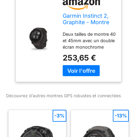
Garmin Instinct 2,
Graphite - Montre
GPS Robuste et
Deux tailles de montre 40
connectée - Boîtier
et 45mm avec un double
45 mm
écran monochrome
haute définition de 1’
253,65 €
Autonomie : jusqu’à 30h
en mode GPS (+88%) et
28 jours en mode montre
connectée (+100%)
grâce à une nouvelle
batterie Fonctions
Découvrez d’autres montres GPS robustes et connectées
connectées : Smart
Notifications et la
personnalisation avec
-3%
-13%
Connect IQ Plus de 30
profils d’activités intégrés
pour s’adapter à toutes
les passions Suivi de