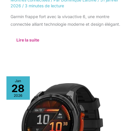
2026
/
3 minutes de lecture
Garmin frappe fort avec la vívoactive 6, une montre
connectée alliant technologie moderne et design élégant.
Lire la suite
Test
Jan
Garmin
28
fēnix
8
2026
:
montre
multisports
GPS
AMOLED