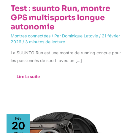
Test : suunto Run, montre
GPS multisports longue
autonomie
Montres connectées
/ Par
Dominique Latovie
/
21 février
2026
/
3 minutes de lecture
La SUUNTO Run est une montre de running conçue pour
les passionnés de sport, avec un […]
Lire la suite
Test
Fév
de
20
la