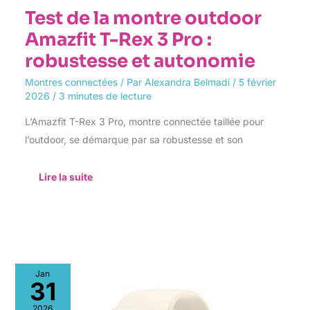
Test de la montre outdoor
Amazfit T-Rex 3 Pro :
robustesse et autonomie
Montres connectées
/ Par
Alexandra Belmadi
/
5 février
2026
/
3 minutes de lecture
L’Amazfit T-Rex 3 Pro, montre connectée taillée pour
l’outdoor, se démarque par sa robustesse et son
Lire la suite
Test
Jan
de
31
la
Garmin
2026