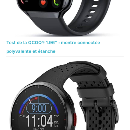
Test de la QCOQ® 1.96″ : montre connectée
polyvalente et étanche