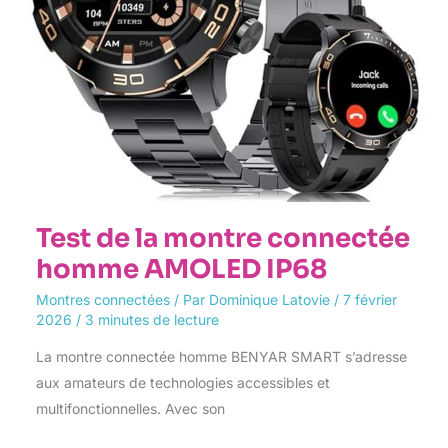
Test de la montre connectée
homme AMOLED IP68
Montres connectées
/ Par
Dominique Latovie
/
7 février
2026
/
3 minutes de lecture
La montre connectée homme BENYAR SMART s’adresse
aux amateurs de technologies accessibles et
multifonctionnelles. Avec son