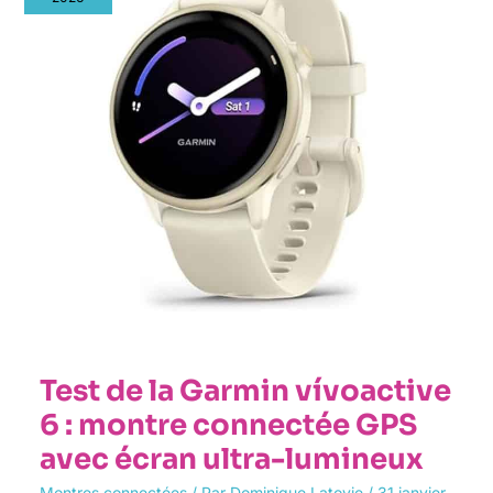
vívoactive
6
:
montre
connectée
GPS
avec
écran
ultra-
lumineux
Test de la Garmin vívoactive
6 : montre connectée GPS
avec écran ultra-lumineux
Montres connectées
/ Par
Dominique Latovie
/
31 janvier