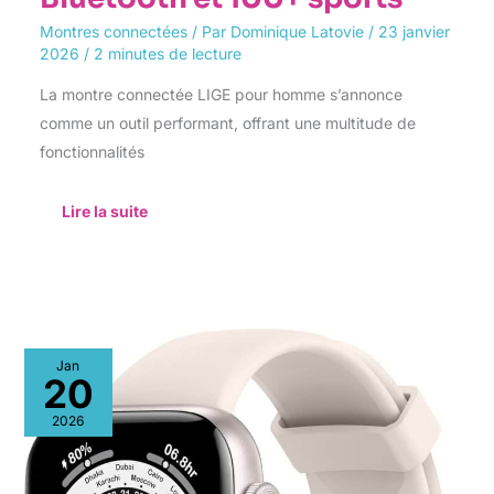
Montres connectées
/ Par
Dominique Latovie
/
23 janvier
2026
/
2 minutes de lecture
La montre connectée LIGE pour homme s’annonce
comme un outil performant, offrant une multitude de
fonctionnalités
Lire la suite
Test
Jan
montre
20
connectée
1.85″
2026
HD
:
polyvalence