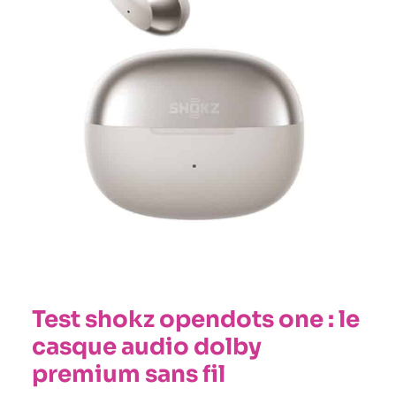
premium
sans
fil
Test shokz opendots one : le
casque audio dolby
premium sans fil