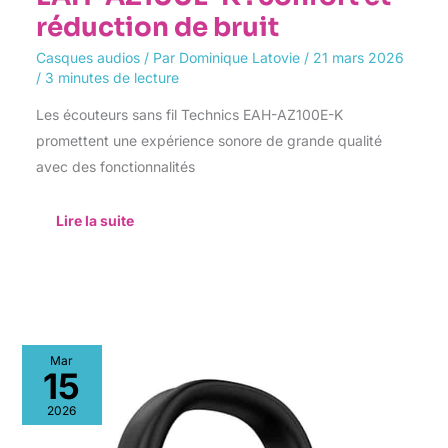
réduction de bruit
Casques audios
/ Par
Dominique Latovie
/
21 mars 2026
/
3 minutes de lecture
Les écouteurs sans fil Technics EAH-AZ100E-K
promettent une expérience sonore de grande qualité
avec des fonctionnalités
Lire la suite
Test
Mar
du
15
Zildjian
ALCHEM-
2026
E