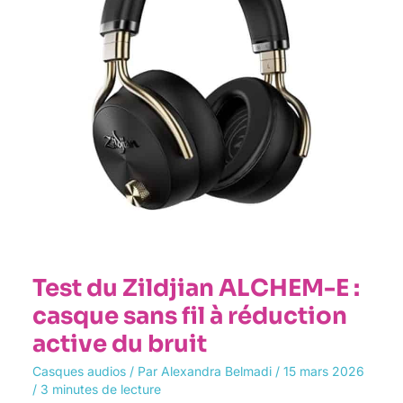
:
casque
sans
fil
à
réduction
active
du
bruit
Test du Zildjian ALCHEM-E :
casque sans fil à réduction
active du bruit
Casques audios
/ Par
Alexandra Belmadi
/
15 mars 2026
/
3 minutes de lecture