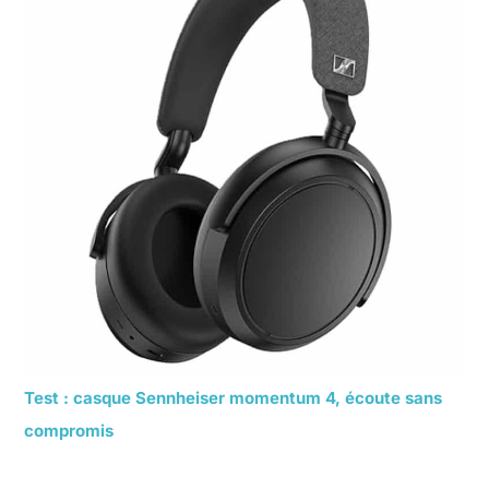
Test : casque Sennheiser momentum 4, écoute sans
compromis