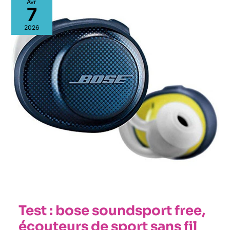
Avr
:
7
bose
soundsport
2026
free,
écouteurs
de
sport
sans
fil
Test : bose soundsport free,
écouteurs de sport sans fil