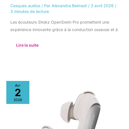
Casques audios
/ Par
Alexandra Belmadi
/
3 avril 2026
/
3 minutes de lecture
Les écouteurs Shokz OpenSwim Pro promettent une
expérience innovante grâce à la conduction osseuse et à
Lire la suite
Test
Avr
écouteurs
2
bose
quietcomfort
2026
ultra
:
immersion
sonore
garantie