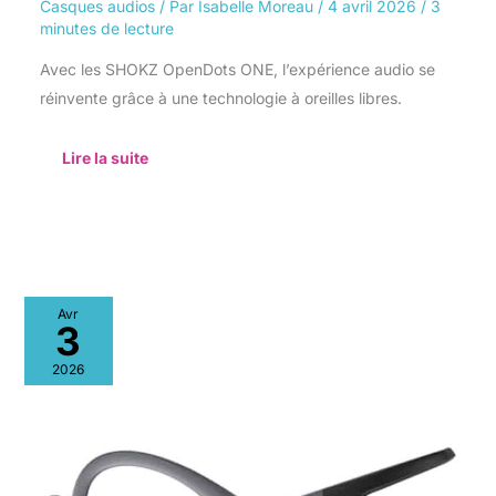
Casques audios
/ Par
Isabelle Moreau
/
4 avril 2026
/
3
minutes de lecture
Avec les SHOKZ OpenDots ONE, l’expérience audio se
réinvente grâce à une technologie à oreilles libres.
Lire la suite
Test
Avr
:
3
casque
Shokz
2026
openswim
pro,
performance
et
liberté
audio