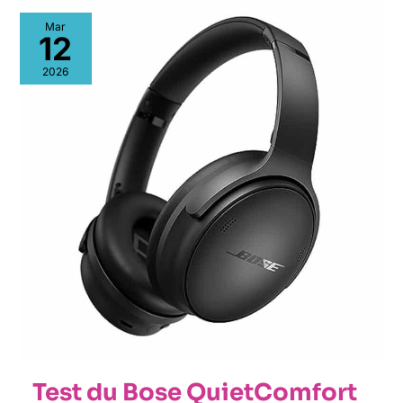
Test
Mar
du
12
Bose
QuietComfort
2026
SC
:
casque
sans
fil
à
réduction
de
bruit
Test du Bose QuietComfort