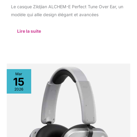
Le casque Zildjian ALCHEM-E Perfect Tune Over Ear, un
modèle qui allie design élégant et avancées
Lire la suite
Test
Mar
:
15
casque
sans
2026
fil
Nothing
Headphone
1
avec
réduction
active
du