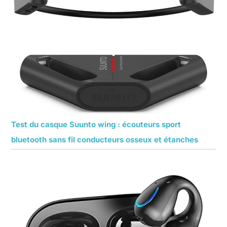
Test du casque Suunto wing : écouteurs sport
bluetooth sans fil conducteurs osseux et étanches