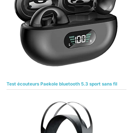
Test écouteurs Paekole bluetooth 5.3 sport sans fil