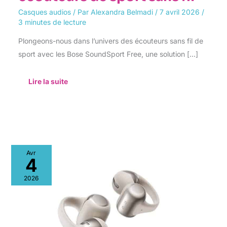
Casques audios
/ Par
Alexandra Belmadi
/
7 avril 2026
/
3 minutes de lecture
Plongeons-nous dans l’univers des écouteurs sans fil de
sport avec les Bose SoundSport Free, une solution […]
Lire la suite
Test
Avr
shokz
4
opendots
one
2026
:
le
casque
audio
dolby