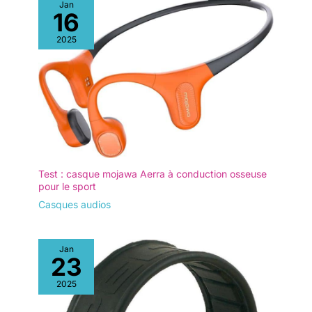
charge à 60% du volume. 🚀【Charge USB-C ultra-rapide】10
Jan
minutes de charge offrent 1 heure d'utilisation. 💧【Étanchéité
16
IP5】Utilise une technologie d'étanchéité de niveau IP5 pour
protéger contre les éclaboussures, la sueur et l'immersion.
2025
Convient pour le sport et l'utilisation sous la pluie.
🙎🏻‍♀️【Engagement et garantie】Lorsque vous n'êtes pas
satisfait à 100%, le service client officiel de la marque fera tout
son possible pour vous servir de tout cœur.
Test : casque mojawa Aerra à conduction osseuse
pour le sport
Casques audios
Jan
23
2025