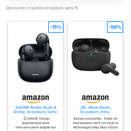
Découvrez d’autres écouteurs sans fil
-15%
-59%
XIAOMI Redmi Buds 8
JBL Wave Beam,
Active, écouteurs Semi-
Écouteurs Intra-
Intra, autonomie 37h,
Auriculaires sans Fil,
【Confort】Design
Basses puissantes : Dotés de
Noir
Résistance à l'Eau IP54
ergonomique demi
haut-parleurs de 8 mm et de la
et IPX2, Appels Mains
intra‑auriculaire adapté aux
technologie Deep Bass Sound
Libres et Batterie à