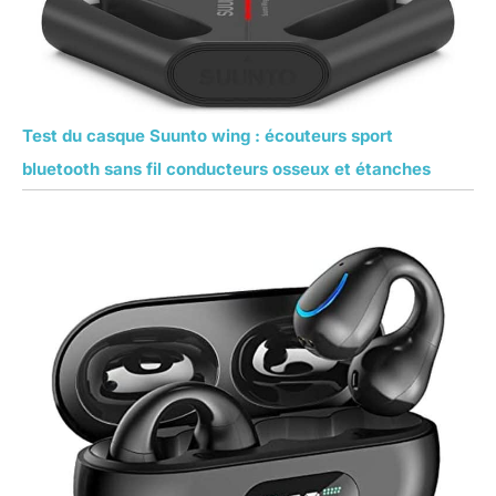
Test du casque Suunto wing : écouteurs sport
bluetooth sans fil conducteurs osseux et étanches