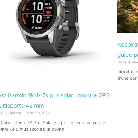
Respira
guide p
Isabelle M
Introducti
d’une bonn
st Garmin fēnix 7s pro solar : montre GPS
ultisports 42 mm
abelle Moreau
27 mars 2026
 Garmin fēnix 7S Pro, Solar, se positionne comme une
ntre GPS multisports à la pointe