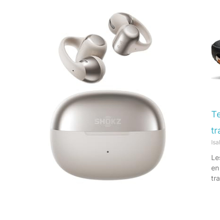
Te
tr
Is
Le
en
tra