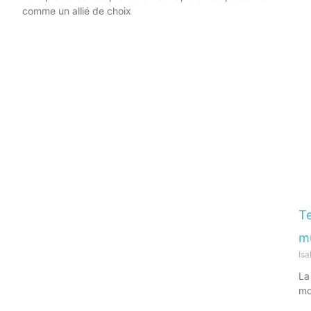
comme un allié de choix
Te
m
Is
La
mo