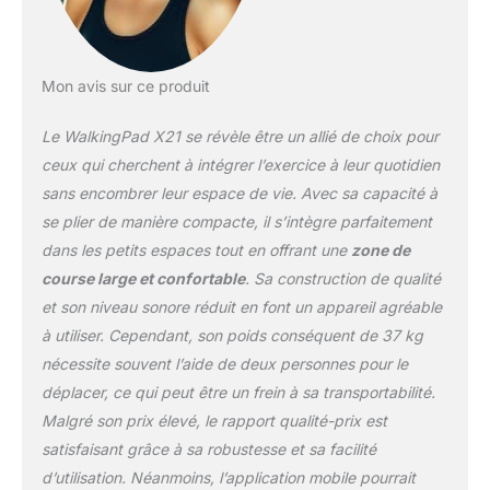
ne tombe. Sensation de
course naturelle - La
ceinture de course du
tapis WalkingPad X21
Mon avis sur ce produit
mesure 121 cm de long et
46 cm de large, ce qui la
Le WalkingPad X21 se révèle être un allié de choix pour
rend très confortable et
spacieuse pour la
ceux qui cherchent à intégrer l’exercice à leur quotidien
marche et la course.
sans encombrer leur espace de vie. Avec sa capacité à
Nous utilisons du PET
se plier de manière compacte, il s’intègre parfaitement
résistant et un
dans les petits espaces tout en offrant une
zone de
marchepied en EVA
absorbant les chocs
course large et confortable
. Sa construction de qualité
pour protéger vos
et son niveau sonore réduit en font un appareil agréable
articulations, avec une
à utiliser. Cependant, son poids conséquent de 37 kg
capacité de charge
nécessite souvent l’aide de deux personnes pour le
maximale de 110 kg.
Contrôle de la vitesse par
déplacer, ce qui peut être un frein à sa transportabilité.
bouton rotatif - Le tapis
Malgré son prix élevé, le rapport qualité-prix est
de course WalkingPad
satisfaisant grâce à sa robustesse et sa facilité
X21 dispose d’une plage
d’utilisation. Néanmoins, l’application mobile pourrait
de vitesse allant de 1 à 12