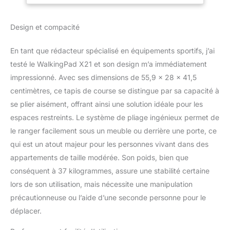
de course pour faire de
l'exercice même dans les
Design et compacité
plus petits
appartements. Lorsqu'il
En tant que rédacteur spécialisé en équipements sportifs, j’ai
est plié et placé
verticalement, le tapis
testé le WalkingPad X21 et son design m’a immédiatement
X21 n’occupe que 0,16
impressionné. Avec ses dimensions de 55,9 x 28 x 41,5
m² d'espace avec une
centimètres, ce tapis de course se distingue par sa capacité à
hauteur compacte de
se plier aisément, offrant ainsi une solution idéale pour les
100 cm. Il est également
espaces restreints. Le système de pliage ingénieux permet de
doté d'un verrou à
soulever pour empêcher
le ranger facilement sous un meuble ou derrière une porte, ce
que la surface de course
qui est un atout majeur pour les personnes vivant dans des
ne tombe. Sensation de
appartements de taille modérée. Son poids, bien que
course naturelle - La
conséquent à 37 kilogrammes, assure une stabilité certaine
ceinture de course du
tapis WalkingPad X21
lors de son utilisation, mais nécessite une manipulation
mesure 121 cm de long et
précautionneuse ou l’aide d’une seconde personne pour le
46 cm de large, ce qui la
déplacer.
rend très confortable et
spacieuse pour la