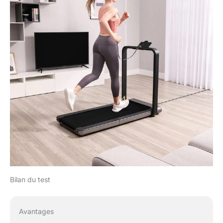
l'application. Dans les
paramètres de
l'application, vous
pouvez définir la vitesse
de démarrage du tapis
X21 et mettre en place
une sécurité enfants
pour éviter les accidents.
Bilan du test
Avantages