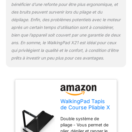
km/h, avec des
bénéficier d’une refonte pour être plus ergonomique, et
intervalles de 0,1 km/h, et
des bruits peuvent survenir lors du pliage et du
s’adapte donc aussi bien
dépliage. Enfin, des problèmes potentiels avec le moteur
à la marche douce qu’à
après un certain temps d’utilisation sont à considérer,
une course difficile. Vous
bien que l’appareil soit couvert par une garantie de deux
pouvez régler la vitesse
pendant votre
ans. En somme, le WalkingPad X21 est idéal pour ceux
entraînement à l'aide du
qui privilégient la qualité et le confort, à condition d’être
bouton rotatif situé sur le
prêts à investir un peu plus pour ces avantages.
guidon, qui possède un
écran indiquant
clairement la vitesse
actuelle. Le moteur sans
balais 1HP est à la fois
durable et silencieux.
Écran LED HD - Le tapis
WalkingPad Tapis
WalkingPad X21 est doté
de Course Pliable X
d'un écran intégré au
Série pour Maison
guidon pour un look plus
Double système de
et Bureau - Pliage
clair et plus pratique.
pliage - Vous permet de
Vertical Gain de
L'écran affiche la vitesse,
plier, déplier et ranger le