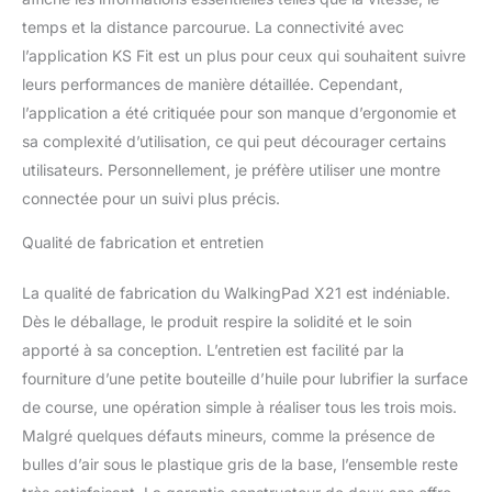
entraînement à l'aide du
temps et la distance parcourue. La connectivité avec
bouton rotatif situé sur le
guidon, qui possède un
l’application KS Fit est un plus pour ceux qui souhaitent suivre
écran indiquant
leurs performances de manière détaillée. Cependant,
clairement la vitesse
l’application a été critiquée pour son manque d’ergonomie et
actuelle. Le moteur sans
sa complexité d’utilisation, ce qui peut décourager certains
balais 1HP est à la fois
durable et silencieux.
utilisateurs. Personnellement, je préfère utiliser une montre
Écran LED HD - Le tapis
connectée pour un suivi plus précis.
WalkingPad X21 est doté
d'un écran intégré au
Qualité de fabrication et entretien
guidon pour un look plus
clair et plus pratique.
La qualité de fabrication du WalkingPad X21 est indéniable.
L'écran affiche la vitesse,
Dès le déballage, le produit respire la solidité et le soin
la distance, les calories et
apporté à sa conception. L’entretien est facilité par la
l’heure en temps réel
pendant votre course et
fourniture d’une petite bouteille d’huile pour lubrifier la surface
le tapis X21 est livré avec
de course, une opération simple à réaliser tous les trois mois.
un support détachable
Malgré quelques défauts mineurs, comme la présence de
pour téléphone et
bulles d’air sous le plastique gris de la base, l’ensemble reste
tablette afin que vous
puissiez également