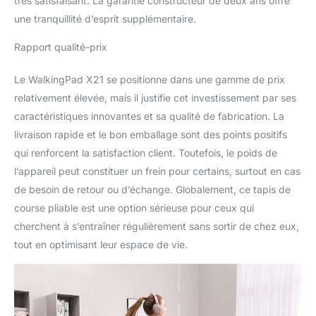
très satisfaisant. La garantie constructeur de deux ans offre
regarder vos séries
une tranquillité d’esprit supplémentaire.
préférées tout en
marchant ou en courant.
Rapport qualité-prix
Veuillez noter que le
guidon du tapis de
Le WalkingPad X21 se positionne dans une gamme de prix
course ne se replie pas
relativement élevée, mais il justifie cet investissement par ses
vers le bas. Application
caractéristiques innovantes et sa qualité de fabrication. La
incluse - Le tapis de
course pliable
livraison rapide et le bon emballage sont des points positifs
WalkingPad X21 se
qui renforcent la satisfaction client. Toutefois, le poids de
connecte à votre
l’appareil peut constituer un frein pour certains, surtout en cas
smartphone via
de besoin de retour ou d’échange. Globalement, ce tapis de
l'application KS Fit
(Google Play, iOS) afin
course pliable est une option sérieuse pour ceux qui
d'enregistrer votre
cherchent à s’entraîner régulièrement sans sortir de chez eux,
progression d'exercice.
tout en optimisant leur espace de vie.
Bien entendu,
l'application n'est pas
nécessaire, vous pouvez
tout à fait allumer le tapis
de course sans utiliser