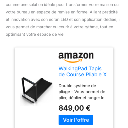
comme une solution idéale pour transformer votre maison ou
votre bureau en espace de remise en forme. Alliant praticité
et innovation avec son écran LED et son application dédiée, il
vous permet de marcher ou courir à votre rythme, tout en
optimisant votre espace de vie.
WalkingPad Tapis
de Course Pliable X
Série pour Maison
Double système de
et Bureau - Pliage
pliage - Vous permet de
Vertical Gain de
plier, déplier et ranger le
Place Walking Pad,
tapis WalkingPad X21 en
Grande Surface de
849,00 €
2 étapes. Pas besoin de
Course, avec Écran
monter le guidon, vous
LED
pouvez facilement
déplier le plateau du tapis