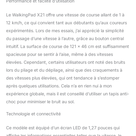
Performance et facilité d’utilisation
marche et la course.
Nous utilisons du PET
Le WalkingPad X21 offre une vitesse de course allant de 1 à
résistant et un
12 km/h, ce qui convient tant aux débutants qu’aux coureurs
marchepied en EVA
absorbant les chocs
expérimentés. Lors de mes essais, j’ai apprécié la simplicité
pour protéger vos
du passage d’une vitesse à l’autre, grâce au bouton central
articulations, avec une
intuitif. La surface de course de 121 x 46 cm est suffisamment
capacité de charge
spacieuse pour se sentir à l’aise, même à des vitesses
maximale de 110 kg.
Contrôle de la vitesse par
élevées. Cependant, certains utilisateurs ont noté des bruits
bouton rotatif - Le tapis
lors du pliage et du dépliage, ainsi que des craquements à
de course WalkingPad
des vitesses plus élevées, qui ont tendance à s’estomper
X21 dispose d’une plage
après quelques utilisations. Cela n’a en rien nui à mon
de vitesse allant de 1 à 12
km/h, avec des
expérience globale, mais il est conseillé d’utiliser un tapis anti-
intervalles de 0,1 km/h, et
choc pour minimiser le bruit au sol.
s’adapte donc aussi bien
à la marche douce qu’à
Technologie et connectivité
une course difficile. Vous
pouvez régler la vitesse
Ce modèle est équipé d’un écran LED de 1,27 pouces qui
pendant votre
affiche les informations essentielles telles que la vitesse, le