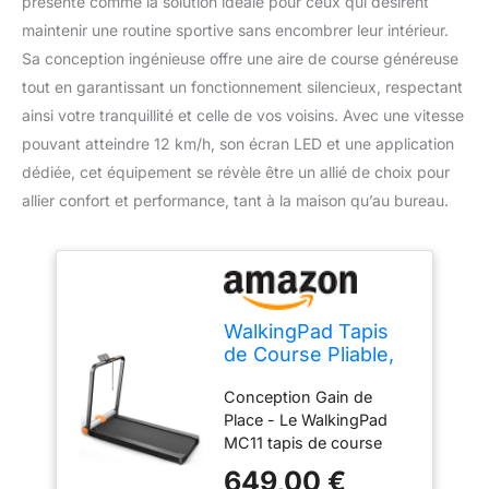
présente comme la solution idéale pour ceux qui désirent
maintenir une routine sportive sans encombrer leur intérieur.
Sa conception ingénieuse offre une aire de course généreuse
tout en garantissant un fonctionnement silencieux, respectant
ainsi votre tranquillité et celle de vos voisins. Avec une vitesse
pouvant atteindre 12 km/h, son écran LED et une application
dédiée, cet équipement se révèle être un allié de choix pour
allier confort et performance, tant à la maison qu’au bureau.
WalkingPad Tapis
de Course Pliable,
Silencieux Tapis de
Conception Gain de
Marche avec
Place - Le WalkingPad
Guidon pour Maison
MC11 tapis de course
et Bureau, Pliage
pliable se distingue par
Vertical, Affichage
649,00 €
son design à double