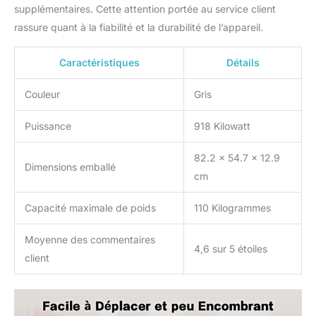
supplémentaires. Cette attention portée au service client
sécurisée. Expérience
rassure quant à la fiabilité et la durabilité de l’appareil.
Utilisateur Améliorée - Le
WalkingPad tapis de
course MC11 est équipé
Caractéristiques
Détails
d'un écran LED clair qui
suit et affiche en temps
Couleur
Gris
réel diverses données
telles que la vitesse, la
Puissance
918 Kilowatt
distance parcourue, le
temps écoulé et la
82.2 x 54.7 x 12.9
consommation de
Dimensions emballé
cm
calories, ce qui améliore
considérablement votre
expérience globale
Capacité maximale de poids
110 Kilogrammes
d'exercice. Contrôlez
aisément le tapis de
Moyenne des commentaires
4,6 sur 5 étoiles
course via l'application
client
KS Fit pour une
commodité accrue. En
outre, le support de
téléphone détachable