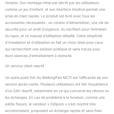
Expérience de Course
l’emploi. Son montage initial est décrit par les utilisateurs
Immersive - Plongez
comme un jeu d’enfant, et son interface intuitive permet une
dans un confort et un
prise en main rapide. Le produit est livré avec tous les
réalisme inégalés avec la
accessoires nécessaires : un cordon d’alimentation, une clé de
zone de course
spacieuse du Walking
sécurité pour un arrêt d’urgence, du lubrifiant pour l’entretien
pad MC11, qui mesure
du tapis, et un manuel d’utilisation détaillé. Cette simplicité
120 x 44 centimètres et
d’installation et d’utilisation en fait un choix idéal pour ceux
arbore une structure de
qui recherchent une solution pratique et sans tracas pour
courroie de tapis de
course professionnelle à
leurs séances d’entraînement à domicile.
quatre couches. Équipé
de planches de course
Un service client réactif
en PET résistantes à
l'usure et d'absorbeurs
Un autre point fort du WalkingPad MC11 est l’efficacité de son
de chocs en EVA, il réduit
service après-vente. Plusieurs utilisateurs ont fait l’expérience
les impacts sur les
d’un SAV réactif, notamment en ce qui concerne les retours ou
articulations,
les échanges. En cas de problème à la livraison, comme une
garantissant ainsi que
chaque session
petite fissure, le vendeur « Odiporo » s’est montré très
d'entraînement est à la
accommodant, proposant un échange rapide et sans frais
fois confortable et