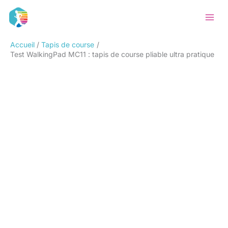
Aller
Rechercher
au
contenu
Accueil
Tapis de course
Test WalkingPad MC11 : tapis de course pliable ultra pratique