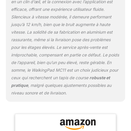
sonores, garantissant
en un clin d’œil, et la connexion avec l’application est
ainsi qu'il n'importunera
efficace, offrant une expérience utilisateur fluide.
ni votre foyer ni vos
Silencieux à vitesse modérée, il demeure performant
voisins du dessous.
jusqu’à 12 km/h, bien que le bruit augmente à haute
Fonctionnant en douceur
sur des plages de vitesse
vitesse. La solidité de sa fabrication en aluminium est
allant de 1 à 12 kilomètres
rassurante, même si la livraison pose des problèmes
par heure, il s'adapte à
pour les étages élevés. Le service après-vente est
une variété de besoins
irréprochable, compensant en partie ce défaut. Le poids
d'exercice, vous
permettant de
de l’appareil, bien qu’un peu élevé, reste gérable. En
personnaliser votre
somme, le WalkingPad MC11 est un choix judicieux pour
entraînement selon vos
ceux qui recherchent un tapis de course
robuste et
exigences quotidiennes.
pratique
, malgré quelques ajustements possibles au
Expérience de Course
niveau sonore et de livraison.
Immersive - Plongez
dans un confort et un
réalisme inégalés avec la
zone de course
spacieuse du Walking
pad MC11, qui mesure
120 x 44 centimètres et