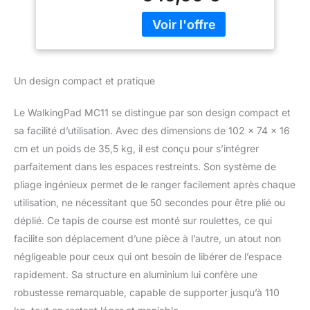
LED, Aucune
pliage, se
Assemblée Requise
métamorphosant
aisément en une forme
fine et compacte aux
dimensions de 82,2 x
Un design compact et pratique
54,7 x 12,9 centimètres.
Idéal pour les logements
Le WalkingPad MC11 se distingue par son design compact et
restreints, il se range en
position verticale ou se
sa facilité d’utilisation. Avec des dimensions de 102 x 74 x 16
glisse sous les canapés
cm et un poids de 35,5 kg, il est conçu pour s’intégrer
et les lits avec une facilité
parfaitement dans les espaces restreints. Son système de
déconcertante, offrant
pliage ingénieux permet de le ranger facilement après chaque
une solution d'économie
utilisation, ne nécessitant que 50 secondes pour être plié ou
d'espace qui permet de
gagner jusqu'à 90 %
déplié. Ce tapis de course est monté sur roulettes, ce qui
d'espace de stockage
facilite son déplacement d’une pièce à l’autre, un atout non
par rapport aux tapis
négligeable pour ceux qui ont besoin de libérer de l’espace
course traditionnels.
rapidement. Sa structure en aluminium lui confère une
Tapis de Marche
Amélioré - Doté d'un
robustesse remarquable, capable de supporter jusqu’à 110
cadre en alliage