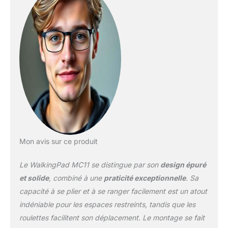
restreints, il se range en
position verticale ou se
glisse sous les canapés
et les lits avec une facilité
déconcertante, offrant
une solution d'économie
d'espace qui permet de
gagner jusqu'à 90 %
d'espace de stockage
par rapport aux tapis
course traditionnels.
Tapis de Marche
Amélioré - Doté d'un
Mon avis sur ce produit
cadre en alliage
d'aluminium amélioré, le
Le WalkingPad MC11 se distingue par son
design épuré
tapis de marche pliable
MC11 assure durabilité et
et solide
, combiné à une
praticité exceptionnelle
. Sa
stabilité. Nous avons
capacité à se plier et à se ranger facilement est un atout
renforcé la puissance du
indéniable pour les espaces restreints, tandis que les
moteur tout en réduisant
roulettes facilitent son déplacement. Le montage se fait
au minimum les niveaux