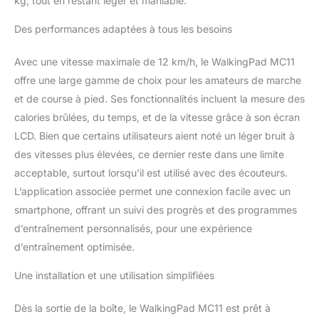
kg, tout en restant léger et maniable.
d'aluminium amélioré, le
tapis de marche pliable
Des performances adaptées à tous les besoins
MC11 assure durabilité et
stabilité. Nous avons
Avec une vitesse maximale de 12 km/h, le WalkingPad MC11
renforcé la puissance du
offre une large gamme de choix pour les amateurs de marche
moteur tout en réduisant
et de course à pied. Ses fonctionnalités incluent la mesure des
au minimum les niveaux
sonores, garantissant
calories brûlées, du temps, et de la vitesse grâce à son écran
ainsi qu'il n'importunera
LCD. Bien que certains utilisateurs aient noté un léger bruit à
ni votre foyer ni vos
des vitesses plus élevées, ce dernier reste dans une limite
voisins du dessous.
acceptable, surtout lorsqu’il est utilisé avec des écouteurs.
Fonctionnant en douceur
sur des plages de vitesse
L’application associée permet une connexion facile avec un
allant de 1 à 12 kilomètres
smartphone, offrant un suivi des progrès et des programmes
par heure, il s'adapte à
d’entraînement personnalisés, pour une expérience
une variété de besoins
d’entraînement optimisée.
d'exercice, vous
permettant de
Une installation et une utilisation simplifiées
personnaliser votre
entraînement selon vos
Dès la sortie de la boîte, le WalkingPad MC11 est prêt à
exigences quotidiennes.