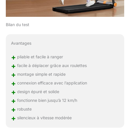
notre équipe de service
client est à votre
disposition dans les 12
heures suivant l'achat,
Bilan du test
avec une garantie d'un
an.
Avantages
+
pliable et facile à ranger
+
facile à déplacer grâce aux roulettes
+
montage simple et rapide
+
connexion efficace avec l’application
+
design épuré et solide
+
fonctionne bien jusqu’à 12 km/h
+
robuste
+
silencieux à vitesse modérée