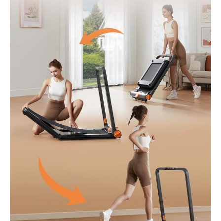
inclus vous permet de
profiter de
divertissements tout en
vous entraînant.
Utilisation Pratique et
Sécurisée : Plongez
directement dans votre
entraînement dès la
sortie de la boîte avec le
WalkingPad MC11.
Adapté au fitness à
domicile, il comprend des
mesures de sécurité
essentielles telles qu'un
câble d'arrêt d'urgence,
un verrouillage pour
enfants sur l'application
et une fonction de veille
automatique,
garantissant un exercice
sans souci. De plus,