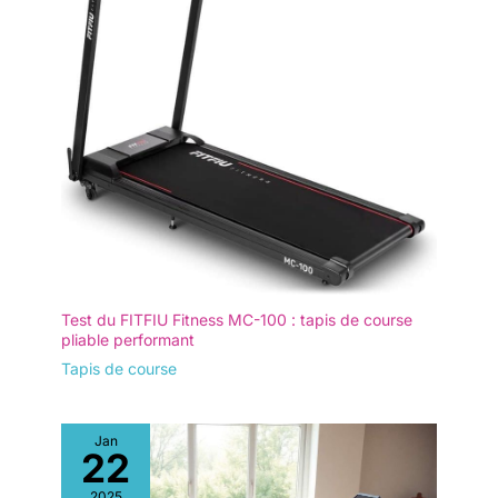
câble d'arrêt d'urgence,
un verrouillage pour
enfants sur l'application
et une fonction de veille
automatique,
garantissant un exercice
sans souci. De plus,
notre équipe de service
client est à votre
disposition dans les 12
heures suivant l'achat,
avec une garantie d'un
an.
Test du FITFIU Fitness MC-100 : tapis de course
pliable performant
Tapis de course
Jan
22
2025