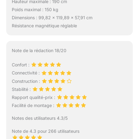
Hauteur maximale : 190 cm
𝗗𝗘 𝟬 𝗔̀ 𝟭𝟬𝟬% : Ce
vélo de fitness
Poids maximal : 150 kg
professionnel a une
Dimensions : 99,82 x 119,89 x 57,91 cm
plage de résistance de
Résistance magnétique réglable
0 à 100% et est
réglable en continu. Le
système de freinage
classique permet un
Note de la rédaction 18/20
réglage précis et
progressif de la
Confort :
résistance. L'intensité
Connectivité :
de l'exercice est facile à
contrôler et convient
Construction :
aux différents besoins
Stabilité :
des débutants aux
Rapport qualité-prix :
amateurs de fitness
Facilité de montage :
avancés. 🏆𝗩𝗘́𝗟𝗢
𝗗'𝗔𝗣𝗣𝗔𝗥𝗧𝗘𝗠𝗘𝗡𝗧
Notes des utilisateurs 4.3/5
𝗣𝗥𝗢𝗙𝗘𝗦𝗦𝗜𝗢𝗡𝗡𝗘𝗟 :
Ce vélo d'appartement
Note de 4.3 pour 266 utilisateurs
est équipé d'un