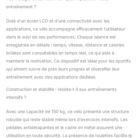
entier. 🏆𝗩𝗘́𝗟𝗢
entraînement ?
𝗗'𝗘𝗡𝗧𝗥𝗔𝗜̂𝗡𝗘𝗠𝗘𝗡𝗧
𝗨𝗟𝗧𝗥𝗔-𝗦𝗧𝗔𝗕𝗟𝗘,
Doté d’un écran LCD et d’une connectivité avec les
𝗥𝗢𝗕𝗨𝗦𝗧𝗘 𝗘𝗧
applications, ce vélo accompagne efficacement l’utilisateur
𝗗𝗨𝗥𝗔𝗕𝗟𝗘 : Le vélo
dans le suivi de ses performances. Chaque séance est
d'appartement
CHAOKE adopte une
enregistrée en détails : temps, vitesse, distance et calories
conception triangulaire
brûlées sont consultables en temps réel, ce qui aide à
stable et une structure
maintenir la motivation. Ce dispositif est idéal pour les sportifs
en H, offrant une
qui aiment suivre de près leurs progrès et diversifier leur
stabilité inégalée,
même lors des
entraînement avec des applications dédiées.
entraînements les plus
intenses. Le cadre est
Construction et stabilité : résiste-t-il aux entraînements
fabriqué en acier de 3
intensifs ?
mm d'épaisseur et
forgé à 1 200 tonnes
Avec une capacité de 150 kg, ce vélo présente une structure
pour une durabilité
robuste qui reste stable même lors d’exercices intensifs. Les
optimale. L'ensemble
pédales antidérapantes et le cadre en métal assurent une
du vélo adopte une
conception
utilisation en toute sécurité. La présence de roulettes facilite le