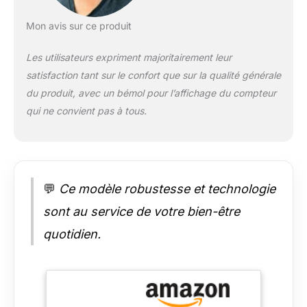
fitness du monde
également d'accéder à
entier. 🏆𝗩𝗘́𝗟𝗢
la vidéo d'installation !
Mon avis sur ce produit
𝗗'𝗘𝗡𝗧𝗥𝗔𝗜̂𝗡𝗘𝗠𝗘𝗡𝗧
🏆𝗦𝗘𝗥𝗩𝗜𝗖𝗘 𝗔𝗣𝗥𝗘̀𝗦-
𝗨𝗟𝗧𝗥𝗔-𝗦𝗧𝗔𝗕𝗟𝗘,
𝗩𝗘𝗡𝗧𝗘 𝗖𝗛𝗔𝗢𝗞𝗘 :
Les utilisateurs expriment majoritairement leur
𝗥𝗢𝗕𝗨𝗦𝗧𝗘 𝗘𝗧
CHAOKE s'engage à
satisfaction tant sur le confort que sur la qualité générale
𝗗𝗨𝗥𝗔𝗕𝗟𝗘 : Le vélo
fournir à ses clients le
d'appartement
meilleur service et les
du produit, avec un bémol pour l’affichage du compteur
CHAOKE adopte une
meilleurs produits.
qui ne convient pas à tous.
conception
Nous offrons une
triangulaire stable et
garantie de cinq ans.
une structure en H,
Pour toute question,
offrant une stabilité
n'hésitez pas à nous
inégalée, même lors
contacter. Notre
💬
Ce modèle robustesse et technologie
des entraînements
service client
les plus intenses. Le
professionnel est à
sont au service de votre bien-être
cadre est fabriqué en
votre disposition.
quotidien.
acier de 3 mm
d'épaisseur et forgé à
1 200 tonnes pour
une durabilité
optimale. L'ensemble