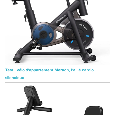
respirante, pour un
confort de conduite
optimal. 🏆
𝗜𝗡𝗦𝗧𝗔𝗟𝗟𝗔𝗧𝗜𝗢𝗡
𝗙𝗔𝗖𝗜𝗟𝗘, 𝗦𝗨̂𝗥𝗘 𝗘𝗧
𝗙𝗜𝗔𝗕𝗟𝗘 : Ce vélo
d'appartement est
pré-assemblé à 70
%, ce qui permet à
même un débutant
de l'utiliser en 25
minutes ! Nous
fournissons des
Test : vélo d’appartement Merach, l’allié cardio
instructions
d'installation claires
silencieux
et tous les outils
nécessaires. Une
vidéo d'installation
détaillée est
disponible sur la
page produit. Un QR
code facile à scanner