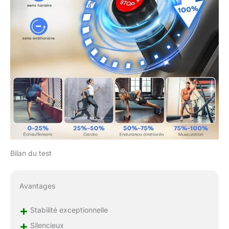
équipé d'un écran LCD
ergométrique qui vous
permet de suivre
clairement le temps, la
vitesse, la distance et
les calories brûlées. De
nombreuses options
s'offrent à vous, aussi
bien pour les
débutants que pour les
confirmés. 🏆𝗩𝗘́𝗟𝗢
𝗗'𝗔𝗣𝗣𝗔𝗥𝗧𝗘𝗠𝗘𝗡𝗧 𝗔̀
𝗖𝗢𝗠𝗠𝗔𝗡𝗗𝗘
𝗠𝗔𝗚𝗡𝗘́𝗧𝗜𝗤𝗨𝗘
𝗔𝗠𝗘́𝗟𝗜𝗢𝗥𝗘́,
Bilan du test
𝗘𝗫𝗘𝗥𝗖𝗜𝗖𝗘
𝗦𝗜𝗟𝗘𝗡𝗖𝗜𝗘𝗨𝗫 : Le vélo
d'appartement
Avantages
CHAOKE adopte un
système de résistance
+
Stabilité exceptionnelle
magnétique nouvelle
+
Silencieux
génération, associé à