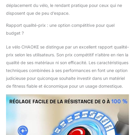
ergonomique pour une
déplacement du vélo, le rendant pratique pour ceux qui ne
protection optimale des
disposent que de peu d’espace.
genoux et des
chevilles. 🏆𝗩𝗘́𝗟𝗢
Rapport qualité-prix : une option compétitive pour quel
𝗗'𝗔𝗣𝗣𝗔𝗥𝗧𝗘𝗠𝗘𝗡𝗧
budget ?
𝗜𝗡𝗧𝗘𝗟𝗟𝗜𝗚𝗘𝗡𝗧 𝗔𝗩𝗘𝗖
𝗔𝗣𝗣𝗟𝗜𝗖𝗔𝗧𝗜𝗢𝗡
Le vélo CHAOKE se distingue par un excellent rapport qualité-
𝗙𝗜𝗧𝗡𝗘𝗦𝗦 𝗘𝗧 𝗘́𝗖𝗥𝗔𝗡
𝗟𝗖𝗗 : Les vélos
prix selon les utilisateurs. Son prix compétitif n’altère en rien la
d'appartement les plus
qualité de ses matériaux ni son efficacité. Les caractéristiques
récents sont équipés
techniques combinées à ses performances en font une option
d'une application
judicieuse pour quiconque souhaite investir dans un matériel
dédiée. Synchronisez
simplement votre vélo
de fitness fiable et économique pour un usage domestique.
d'appartement avec
votre smartphone ou
votre tablette,
connectez l'application
et commencez à vous
entraîner ! De plus, ce
vélo d'appartement est