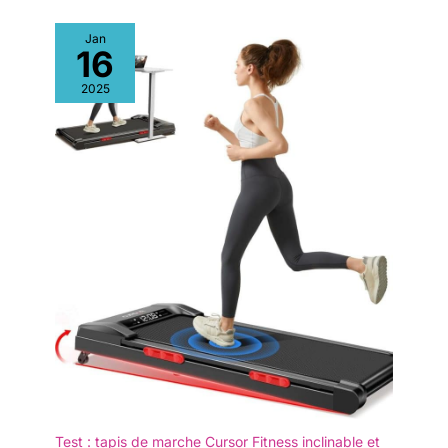
il se soulève et se déplace
facilement, vous permettant
Jan
ainsi de maintenir votre routine
16
sportive tout en travaillant, en
regardant la télévision ou en
vous relaxant chez vous. Le
2025
tapis de marche compact
indispensable. 【Facile à
ranger】: Grâce à ses roulettes
intégrées, vous pouvez le
déplacer sans effort vers le
bureau, la chambre ou toute
autre pièce. Son encombrement
réduit permet une installation
flexible, même dans un angle,
sans sacrifier d'espace.
Test : tapis de marche Cursor Fitness inclinable et