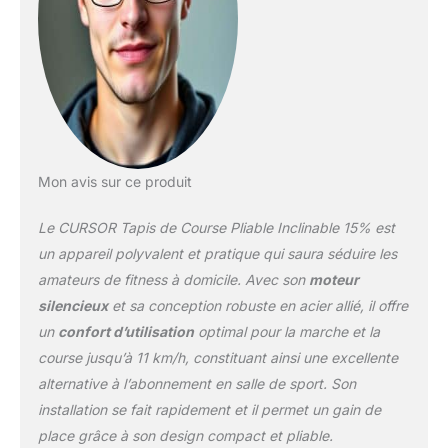
entraînement sûr et
efficace. 【Protection des
genoux 】: Ce tapis de
marche pliable est équipé
d'une bande de course à
7 couches avec 8
amortisseurs intégrés et
2 coussins
d’amortissement en nid
Mon avis sur ce produit
d’abeille, absorbant
efficacement les chocs
Le CURSOR Tapis de Course Pliable Inclinable 15% est
pendant l'exercice et
un appareil polyvalent et pratique qui saura séduire les
réduisant au maximum la
amateurs de fitness à domicile. Avec son
moteur
pression sur les genoux
silencieux
et sa conception robuste en acier allié, il offre
et les articulations. Le
design à multiples
un
confort d’utilisation
optimal pour la marche et la
amortissements assure
course jusqu’à 11 km/h, constituant ainsi une excellente
une foulée plus stable et
alternative à l’abonnement en salle de sport. Son
confortable à chaque
installation se fait rapidement et il permet un gain de
pas, pour un
entraînement en toute
place grâce à son design compact et pliable.