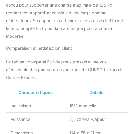
qui réduit les frottements
conçu pour supporter une charge maximale de 136 kg,
mécaniques. Même à
haute vitesse, il ne
rendant cet appareil accessible à une large gamme
dérangera pas votre
d’utilisateurs. Sa capacité à atteindre une vitesse de 11 km/h
famille ou vos voisins. La
le rend adapté tant pour la marche que pour la course
durée de vie du moteur
modérée.
sans balais est quatre
fois supérieure à celle du
Comparaison et satisfaction client
moteur à balais et sa
consommation d'énergie
Le tableau comparatif ci-dessous présente une vue
est réduite à un quart, ce
qui est plus écologique
d’ensemble des principaux avantages du CURSOR Tapis de
et économique. 【APP et
Course Pliable :
12+3 modes prédéfinis】
:Ce walking pad se
Caractéristiques
Détails
connecte rapidement à
l'application via
Inclinaison
15% manuelle
Bluetooth, enregistrer en
temps réel vos données
Puissance
2,5 Cheval-vapeur
d’entraînement et offrant
des conseils de coach
professionnel ainsi que
Dimensions
114 x 55 x 11 cm