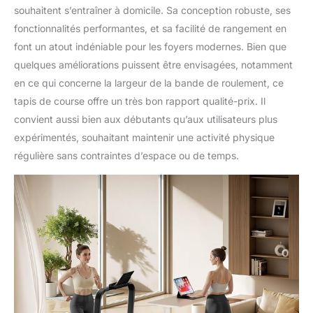
jogging. Il supporte
souhaitent s’entraîner à domicile. Sa conception robuste, ses
jusqu'à 136 kg, solide et
fonctionnalités performantes, et sa facilité de rangement en
durable. Avec 12 modes
font un atout indéniable pour les foyers modernes. Bien que
préréglés, doubles porte-
gobelets et support pour
quelques améliorations puissent être envisagées, notamment
téléphone/tablette, il
en ce qui concerne la largeur de la bande de roulement, ce
combine sport et
tapis de course offre un très bon rapport qualité-prix. Il
divertissement.
convient aussi bien aux débutants qu’aux utilisateurs plus
expérimentés, souhaitant maintenir une activité physique
régulière sans contraintes d’espace ou de temps.