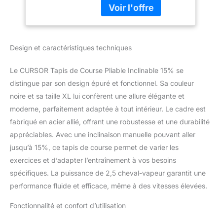
de poignées
Fréquence
multifonctions intégrant
Cardiaque,APP et
un bouton de
Moteur silencieux
démarrage/arrêt, un
amélioré,Treadmill
Design et caractéristiques techniques
réglage de la vitesse et
home Foldable
un capteur de fréquence
Charge max 136KG
cardiaque. Le capteur
Le CURSOR Tapis de Course Pliable Inclinable 15% se
intégré permet de
distingue par son design épuré et fonctionnel. Sa couleur
surveiller votre fréquence
noire et sa taille XL lui confèrent une allure élégante et
cardiaque en temps réel,
moderne, parfaitement adaptée à tout intérieur. Le cadre est
garantissant un
entraînement sûr et
fabriqué en acier allié, offrant une robustesse et une durabilité
efficace. 【Protection des
appréciables. Avec une inclinaison manuelle pouvant aller
genoux 】: Ce tapis de
jusqu’à 15%, ce tapis de course permet de varier les
marche pliable est équipé
exercices et d’adapter l’entraînement à vos besoins
d'une bande de course à
7 couches avec 8
spécifiques. La puissance de 2,5 cheval-vapeur garantit une
amortisseurs intégrés et
performance fluide et efficace, même à des vitesses élevées.
2 coussins
d’amortissement en nid
Fonctionnalité et confort d’utilisation
d’abeille, absorbant