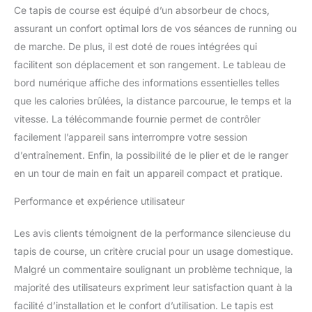
efficacement les chocs
Ce tapis de course est équipé d’un absorbeur de chocs,
pendant l'exercice et
assurant un confort optimal lors de vos séances de running ou
réduisant au maximum la
de marche. De plus, il est doté de roues intégrées qui
pression sur les genoux
et les articulations. Le
facilitent son déplacement et son rangement. Le tableau de
design à multiples
bord numérique affiche des informations essentielles telles
amortissements assure
que les calories brûlées, la distance parcourue, le temps et la
une foulée plus stable et
vitesse. La télécommande fournie permet de contrôler
confortable à chaque
pas, pour un
facilement l’appareil sans interrompre votre session
entraînement en toute
d’entraînement. Enfin, la possibilité de le plier et de le ranger
sécurité et sérénité.
en un tour de main en fait un appareil compact et pratique.
【Moteur silencieux
amélioré】 : Dites adieu
Performance et expérience utilisateur
au bruit des moteurs à
balais. Ce tapis roulant
Les avis clients témoignent de la performance silencieuse du
electrique pliable est
tapis de course, un critère crucial pour un usage domestique.
équipé d'un nouveau
moteur sans balais
Malgré un commentaire soulignant un problème technique, la
amélioré avec une
majorité des utilisateurs expriment leur satisfaction quant à la
structure interne précise
facilité d’installation et le confort d’utilisation. Le tapis est