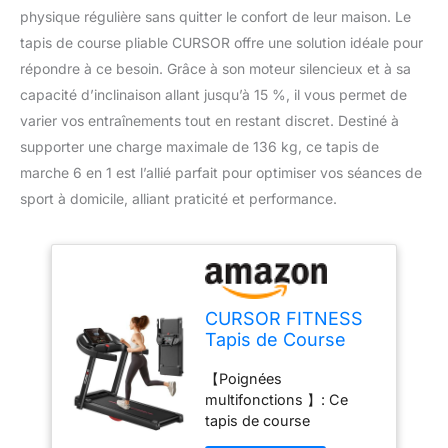
physique régulière sans quitter le confort de leur maison. Le
tapis de course pliable CURSOR offre une solution idéale pour
répondre à ce besoin. Grâce à son moteur silencieux et à sa
capacité d’inclinaison allant jusqu’à 15 %, il vous permet de
varier vos entraînements tout en restant discret. Destiné à
supporter une charge maximale de 136 kg, ce tapis de
marche 6 en 1 est l’allié parfait pour optimiser vos séances de
sport à domicile, alliant praticité et performance.
CURSOR FITNESS
Tapis de Course
Pliable 14km/h,Tapis
【Poignées
de Marche
multifonctions 】: Ce
Electrique Pliable
tapis de course
avec poignée
professionnel est équipé
Moniteur de