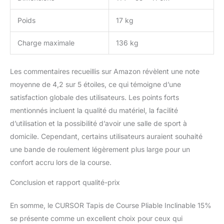
des plans d'entraînement
personnalisés. Il dispose
Poids
17 kg
de 12 modes prédéfinis
et de 3 modes de
Charge maximale
136 kg
compte à rebours, vous
permettant de contrôler
précisément votre temps
Les commentaires recueillis sur Amazon révèlent une note
ou votre dépense
moyenne de 4,2 sur 5 étoiles, ce qui témoigne d’une
calorique pour exploiter
satisfaction globale des utilisateurs. Les points forts
pleinement votre
mentionnés incluent la qualité du matériel, la facilité
potentiel. 【Partage
familial】 : Ce tapis de
d’utilisation et la possibilité d’avoir une salle de sport à
marche bureau
domicile. Cependant, certains utilisateurs auraient souhaité
silencieux répond aux
une bande de roulement légèrement plus large pour un
besoins de toute la
confort accru lors de la course.
famille. La barre de
maintien à 110 cm assure
Conclusion et rapport qualité-prix
la sécurité pour toutes
les tailles. La bande de
En somme, le CURSOR Tapis de Course Pliable Inclinable 15%
course de 103*40 cm est
idéale pour le sprint et le
se présente comme un excellent choix pour ceux qui