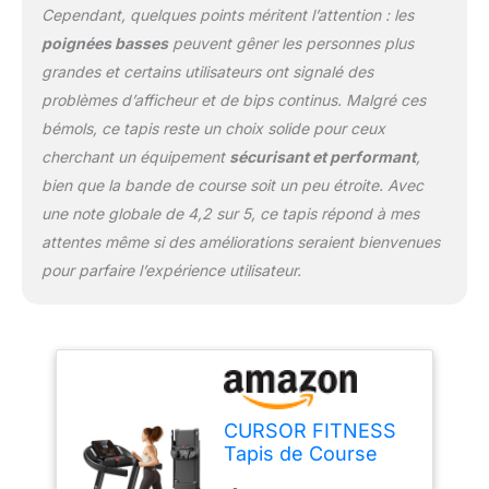
sécurité et sérénité.
Cependant, quelques points méritent l’attention : les
【Moteur silencieux
poignées basses
peuvent gêner les personnes plus
amélioré】 : Dites adieu
grandes et certains utilisateurs ont signalé des
au bruit des moteurs à
balais. Ce tapis roulant
problèmes d’afficheur et de bips continus. Malgré ces
electrique pliable est
bémols, ce tapis reste un choix solide pour ceux
équipé d'un nouveau
cherchant un équipement
sécurisant et performant
,
moteur sans balais
bien que la bande de course soit un peu étroite. Avec
amélioré avec une
structure interne précise
une note globale de 4,2 sur 5, ce tapis répond à mes
qui réduit les frottements
attentes même si des améliorations seraient bienvenues
mécaniques. Même à
pour parfaire l’expérience utilisateur.
haute vitesse, il ne
dérangera pas votre
famille ou vos voisins. La
durée de vie du moteur
sans balais est quatre
fois supérieure à celle du
moteur à balais et sa
CURSOR FITNESS
consommation d'énergie
Tapis de Course
est réduite à un quart, ce
Pliable 14km/h,Tapis
qui est plus écologique