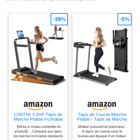
-39%
-5%
LONTEK 3.0HP Tapis de
Tapis de Course Marche
Marche Pliable Inclinable
Pliable - Tapis de Marche
16%,Accoudoirs
Pliable Motorise Walking
【Mise à niveau complète du
Moteur puissant et silencieux :
Réglables
Pad Electrique Silencieux
produit】 : Comparé aux tapis
le tapis de course sous le
Tapis Roulant 10 km/h
de marche inclinable standards
bureau est équipé d'un moteur
Treadmill Compact pour