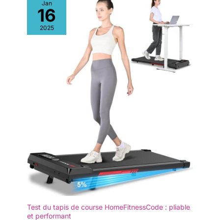
Jan
ainsi de maintenir votre routine
16
sportive tout en travaillant, en
regardant la télévision ou en
vous relaxant chez vous. Le
2025
tapis de marche compact
indispensable. 【Facile à
ranger】: Grâce à ses roulettes
intégrées, vous pouvez le
déplacer sans effort vers le
bureau, la chambre ou toute
autre pièce. Son encombrement
réduit permet une installation
flexible, même dans un angle,
sans sacrifier d'espace.
Test du tapis de course HomeFitnessCode : pliable
et performant