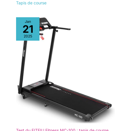
Tapis de course
agréable.
pour un salon toujours bien rangé. Idéal pour les personnes
disposant de peu de temps et d'espace, mais qui souhaitent
tout de même faire de l'exercice. 【Assistance rapide et
service fiable】 Notre tapis marche est parfait pour aménager
une salle de sport à domicile ou comme cadeau attentionné
Jan
pour les adultes sportifs. Notre équipe de professionnels est
21
disponible pour répondre à toutes vos questions sous 16
heures avec des réponses claires et utiles, vous garantissant
2025
une expérience optimale de l'achat à l'utilisation.
Test du FITFIU Fitness MC-100 : tapis de course