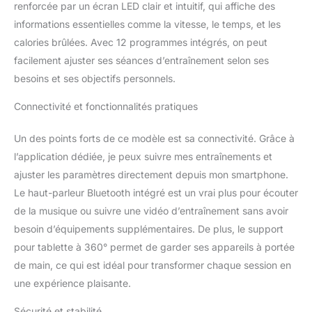
renforcée par un écran LED clair et intuitif, qui affiche des
commencer votre
entraînement
informations essentielles comme la vitesse, le temps, et les
immédiatement.
calories brûlées. Avec 12 programmes intégrés, on peut
【Silencieux &
facilement ajuster ses séances d’entraînement selon ses
amortissant et
besoins et ses objectifs personnels.
antidérapant】. Le tapis
de course portable est
Connectivité et fonctionnalités pratiques
équipé d'un moteur
extrêmement silencieux
et d'un excellent
Un des points forts de ce modèle est sa connectivité. Grâce à
système d'absorption
l’application dédiée, je peux suivre mes entraînements et
des chocs,Le tapis de
ajuster les paramètres directement depuis mon smartphone.
course élargi à 5
Le haut-parleur Bluetooth intégré est un vrai plus pour écouter
couches (400 x 1020
de la musique ou suivre une vidéo d’entraînement sans avoir
mm), la texture
antidérapante
besoin d’équipements supplémentaires. De plus, le support
multicouche et le
pour tablette à 360° permet de garder ses appareils à portée
revêtement absorbant
de main, ce qui est idéal pour transformer chaque session en
les sons peuvent non
une expérience plaisante.
seulement améliorer la
sécurité du tapis de
Sécurité et stabilité