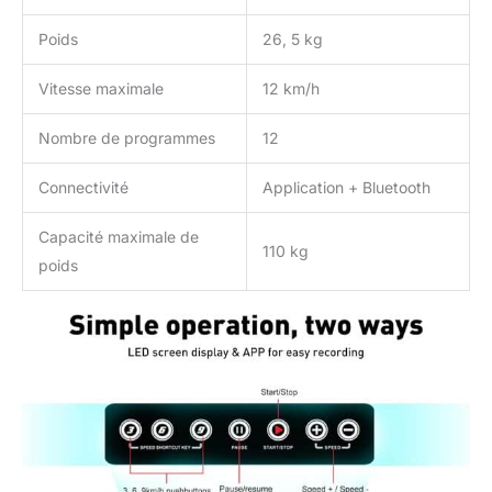
Puissance de
Poids
26, 5 kg
transmission maximale :
4dBm (à l'entrée de
l'antenne), puissance
Vitesse maximale
12 km/h
maximale du moteur :
1400W, ce qui garantit
Nombre de programmes
12
une grande stabilité. Un
faible niveau sonore et
Connectivité
Application + Bluetooth
une capacité de charge
allant jusqu'à 120 kg
Capacité maximale de
garantissent une
110 kg
poids
expérience de marche
agréable.