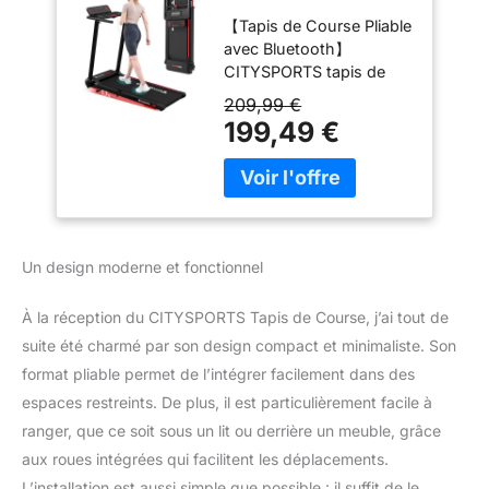
Roulant Pliable 12
【Tapis de Course Pliable
km/h,avec
avec Bluetooth】
Affichage LED,APP
CITYSPORTS tapis de
et 360° Tablet
course est une marque
Holder,Walking Pad
209,99 €
professionnelle de tapis
Compact pour la
199,49 €
de course pour la
Maison et Le
maison. Notre tapis de
Bureau (Black &
course pliable est équipé
Red)
d'une main courante et
d'un support pour
tablette à 360°, ce qui
Un design moderne et fonctionnel
vous permet de poser
votre IPAD sur le
À la réception du CITYSPORTS Tapis de Course, j’ai tout de
support. Ce tapis de
suite été charmé par son design compact et minimaliste. Son
course dispose d'un
haut-parleur Bluetooth à
format pliable permet de l’intégrer facilement dans des
son surround intégré. Il
espaces restreints. De plus, il est particulièrement facile à
peut être connecté en
ranger, que ce soit sous un lit ou derrière un meuble, grâce
Bluetooth pour lire une
aux roues intégrées qui facilitent les déplacements.
vidéo ou de la musique
pendant la course ou la
L’installation est aussi simple que possible : il suffit de le