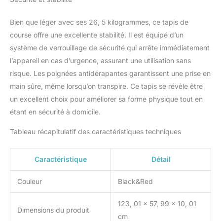
course, mais aussi
réduire le bruit. 【Pas
d'installation & Facile à
Bien que léger avec ses 26, 5 kilogrammes, ce tapis de
déplacer】 Le tapis de
course offre une excellente stabilité. Il est équipé d’un
course pliable ne
système de verrouillage de sécurité qui arrête immédiatement
nécessite aucune
l’appareil en cas d’urgence, assurant une utilisation sans
installation et est prêt à
risque. Les poignées antidérapantes garantissent une prise en
l'emploi dès le déballage.
Le tapis de course
main sûre, même lorsqu’on transpire. Ce tapis se révèle être
électrique ne pèse que
un excellent choix pour améliorer sa forme physique tout en
26,5 kg et est facile à
étant en sécurité à domicile.
déplacer grâce aux
roulettes de transport
Tableau récapitulatif des caractéristiques techniques
situées sur la partie
inférieure. La main
courante peut être pliée
Caractéristique
Détail
lorsqu'elle n'est pas
utilisée, ce qui signifie
Couleur
Black&Red
que le tapis de course
peut être rangé sous une
123, 01 x 57, 99 x 10, 01
table pour un gain de
Dimensions du produit
cm
place. Pleine puissance】