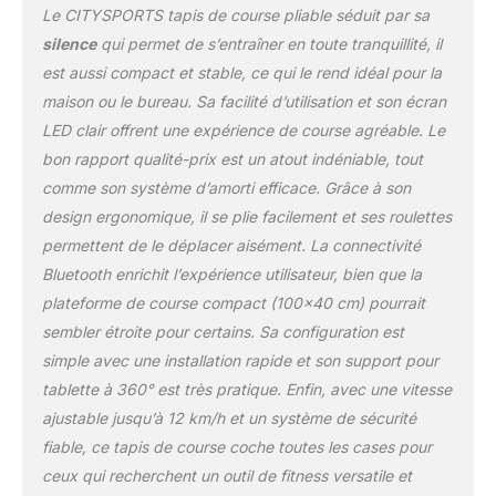
Le CITYSPORTS tapis de course pliable séduit par sa
d'entraînement. Grâce à
l'affichage LED du tapis
silence
qui permet de s’entraîner en toute tranquillité, il
de course et à
est aussi compact et stable, ce qui le rend idéal pour la
l'application mobile, vous
maison ou le bureau. Sa facilité d’utilisation et son écran
pouvez lire visuellement
LED clair offrent une expérience de course agréable. Le
votre temps
d'entraînement, votre
bon rapport qualité-prix est un atout indéniable, tout
vitesse, votre distance et
comme son système d’amorti efficace. Grâce à son
vos calories pendant
design ergonomique, il se plie facilement et ses roulettes
l'entraînement. Le tapis
permettent de le déplacer aisément. La connectivité
de marche sous la table
dispose d'un bouton de
Bluetooth enrichit l’expérience utilisateur, bien que la
raccourci 3-6-9KM qui
plateforme de course compact (100×40 cm) pourrait
vous permet de
sembler étroite pour certains. Sa configuration est
commencer votre
simple avec une installation rapide et son support pour
entraînement
tablette à 360° est très pratique. Enfin, avec une vitesse
immédiatement.
【Silencieux &
ajustable jusqu’à 12 km/h et un système de sécurité
amortissant et
fiable, ce tapis de course coche toutes les cases pour
antidérapant】. Le tapis
ceux qui recherchent un outil de fitness versatile et
de course portable est