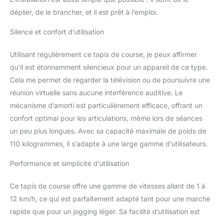
marche. 【Affichage LED
déplier, de le brancher, et il est prêt à l’emploi.
& App Double méthode
de contrôle】 Avec le
Silence et confort d’utilisation
tapis de course pliable
CITYSPORTS, vous
Utilisant régulièrement ce tapis de course, je peux affirmer
pouvez facilement suivre
qu’il est étonnamment silencieux pour un appareil de ce type.
vos données
Cela me permet de regarder la télévision ou de poursuivre une
d'entraînement. Grâce à
l'affichage LED du tapis
réunion virtuelle sans aucune interférence auditive. Le
de course et à
mécanisme d’amorti est particulièrement efficace, offrant un
l'application mobile, vous
confort optimal pour les articulations, même lors de séances
pouvez lire visuellement
un peu plus longues. Avec sa capacité maximale de poids de
votre temps
d'entraînement, votre
110 kilogrammes, il s’adapte à une large gamme d’utilisateurs.
vitesse, votre distance et
vos calories pendant
Performance et simplicité d’utilisation
l'entraînement. Le tapis
de marche sous la table
Ce tapis de course offre une gamme de vitesses allant de 1 à
dispose d'un bouton de
12 km/h, ce qui est parfaitement adapté tant pour une marche
raccourci 3-6-9KM qui
rapide que pour un jogging léger. Sa facilité d’utilisation est
vous permet de