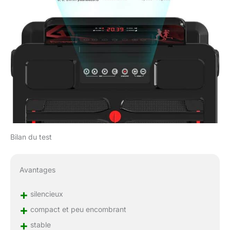
Bilan du test
Avantages
+
silencieux
+
compact et peu encombrant
+
stable