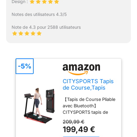
Design :
Notes des utilisateurs 4.3/5
Note de 4.3 pour 2588 utilisateurs
-5%
CITYSPORTS Tapis
de Course,Tapis
Roulant Pliable 12
【Tapis de Course Pliable
km/h,avec
avec Bluetooth】
Affichage LED,APP
CITYSPORTS tapis de
et 360° Tablet
course est une marque
Holder,Walking Pad
209,99 €
professionnelle de tapis
Compact pour la
199,49 €
de course pour la
Maison et Le