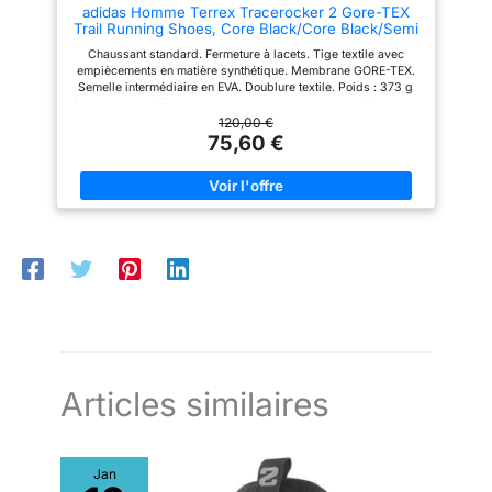
adidas Homme Terrex Tracerocker 2 Gore-TEX
Trail Running Shoes, Core Black/Core Black/Semi
Impact Orange, 44 EU
Chaussant standard. Fermeture à lacets. Tige textile avec
empiècements en matière synthétique. Membrane GORE-TEX.
Semelle intermédiaire en EVA. Doublure textile. Poids : 373 g
(pointure 42 2/3). Drop semelle intermédiaire : 7 mm (talon : 23
mm / avant-pied : 16 mm). Semelle extérieure Traxion à
120,00 €
crampons. Contient au moins 20 % de matériaux recyclés.
75,60 €
Articles similaires
Jan