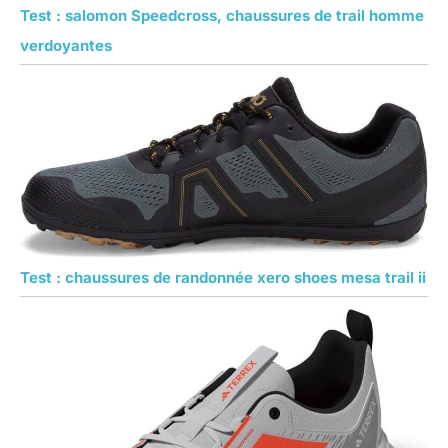
Test : salomon Speedcross, chaussures de trail homme
verdoyantes
Test : chaussures de randonnée xero shoes mesa trail ii