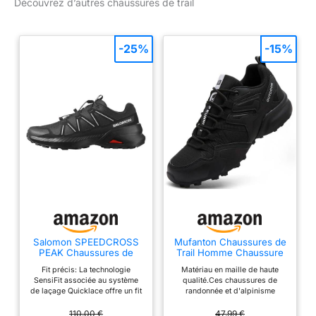
Découvrez d’autres chaussures de trail
-25%
-15%
Salomon SPEEDCROSS
Mufanton Chaussures de
PEAK Chaussures de
Trail Homme Chaussure
randonnée pour homme
de Randonnée Trekking
Fit précis: La technologie
Matériau en maille de haute
Outdoor Fitness
SensiFit associée au système
qualité.Ces chaussures de
Chaussures de Marche
de laçage Quicklace offre un fit
randonnée et d'alpinisme
Outdoor Respirantes
précis et homogène, ajustable
offrent une respirabilité
Antidérapantes
en un instant. Protection tout-
optimale. la semelle texturée de
110,00 €
47,99 €