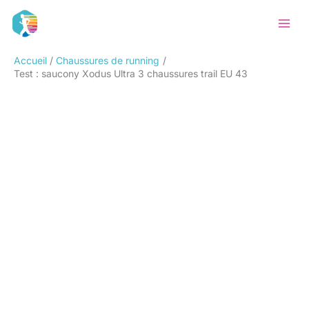
Aller
Rechercher
au
contenu
Accueil
Chaussures de running
Test : saucony Xodus Ultra 3 chaussures trail EU 43