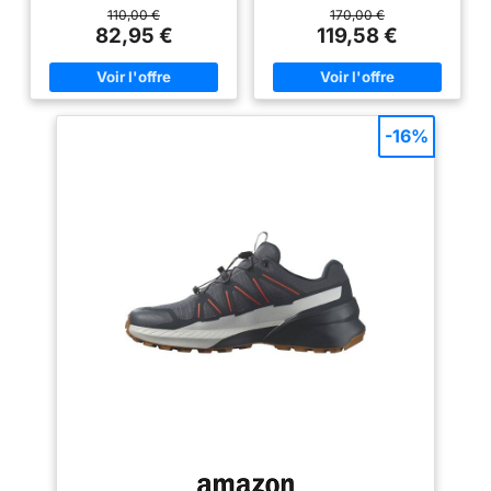
en Autres Couleurs
en un instant. Protection tout-
terrains les plus accidentés;
110,00 €
170,00 €
terrain : Le pare-pierres et la
Tout est une question de
82,95 €
119,58 €
protection talon résistent aux
confiance L’adhérence
terrains les plus accidentés.
phénoménale sur terrain humide
Adhérence active: Avec son
: plus qu’une technologie, c’est
profil de crampons agressifs, le
un état d’esprit; Vous pouvez
Contagrip garantit une
tout simplement faire
adhérence performante sur tous
abstraction du sol mouillé et
-16%
les types de surface et de
foncer sans arrière-pensée
terrain. Protégez vos pieds
Avec son pare-pierres renforcé
quelles que soient la distance
et sa protection stratégiquement
ou l’allure
placée, cette chaussure en
GORE-TEX a une mission à
remplir : garder vos pieds en
ideal état Couleurs: Black,
Black, Magnet; Chaussures
Homme; Taille FR (EUR): 44