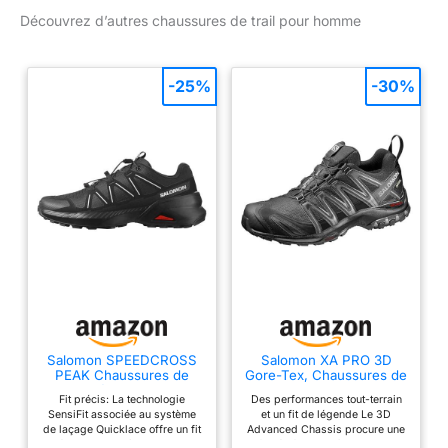
Découvrez d’autres chaussures de trail pour homme
-25%
-30%
Salomon SPEEDCROSS
Salomon XA PRO 3D
PEAK Chaussures de
Gore-Tex, Chaussures de
randonnée pour homme
Trail Running pour
Fit précis: La technologie
Des performances tout-terrain
Homme, Renfort à l’Avant,
SensiFit associée au système
et un fit de légende Le 3D
Adaptées à Tous Types
de laçage Quicklace offre un fit
Advanced Chassis procure une
de Terrains, Disponibles
précis et homogène, ajustable
foulée fluide, même sur les