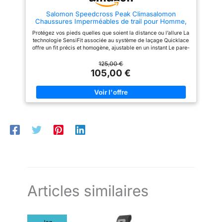
Salomon Speedcross Peak Climasalomon
Chaussures Imperméables de trail pour Homme,
Fit précis, Protection tout-terrain , Adhérence
Protégez vos pieds quelles que soient la distance ou l’allure La
active, India Ink, 43 ⅓
technologie SensiFit associée au système de laçage Quicklace
offre un fit précis et homogène, ajustable en un instant Le pare-
pierres et la protection talon résistent aux terrains les plus
accidentés Avec son profil de crampons agressifs, le
125,00 €
Contagrip garantit une adhérence performante sur tous les
105,00 €
types de surface et de terrain Couleurs: India Ink, Carbon,
Glacier Gray; Chaussures Homme; Taille FR (EU): 42 2/3
Articles similaires