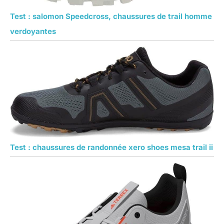
Test : salomon Speedcross, chaussures de trail homme
verdoyantes
Test : chaussures de randonnée xero shoes mesa trail ii