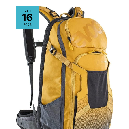
de plein air. Ce sac à dos a une
aident à soulager le stress de votre épaule. Les deux côtés de
forte fonctionnalité et est
la bandoulière avec un design de poche peuvent accrocher
Jan
rentable. C'est un choix parfait
des lunettes de soleil et d'autres petits pendentifs. Ce livre
16
que vous l'utilisiez pour vous-
sacs pour hommes .Et c'est un cadeau idéal pour les hommes
même ou que vous l'offriez en
femmes.
cadeau à vos amis, collègues,
2025
camarades de classe, famille
ou étudiants.