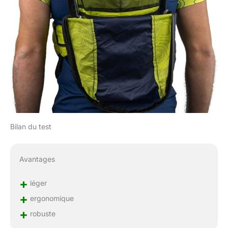
Bilan du test
Avantages
+
léger
+
ergonomique
+
robuste