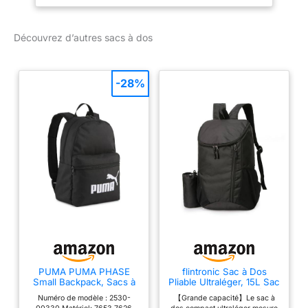
Découvrez d’autres sacs à dos
-28%
PUMA PUMA PHASE
flintronic Sac à Dos
Small Backpack, Sacs à
Pliable Ultraléger, 15L Sac
dos classiques Unisexe
à Dos de Randonnée,
Numéro de modèle : 2530-
【Grande capacité】Le sac à
Enfants, PUMA Black,
Sac à dos Imperméable