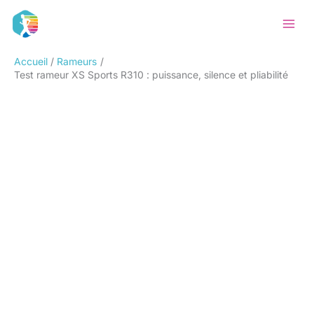
Aller
Rechercher
au
contenu
Accueil
Rameurs
Test rameur XS Sports R310 : puissance, silence et pliabilité