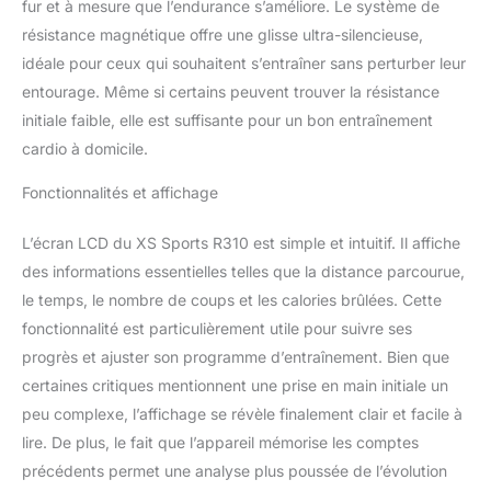
fur et à mesure que l’endurance s’améliore. Le système de
machines d'exercice de
qualité inférieure avec
résistance magnétique offre une glisse ultra-silencieuse,
des bandes élastiques
idéale pour ceux qui souhaitent s’entraîner sans perturber leur
bon marché, le nôtre est
entourage. Même si certains peuvent trouver la résistance
un rameur magnétique ;
initiale faible, elle est suffisante pour un bon entraînement
notre rameur de cardio
cardio à domicile.
dispose d'un volant
d'inertie magnétique
Fonctionnalités et affichage
interne de 4 kg, d'un
écran LCD précis pour
mesurer le nombre total,
L’écran LCD du XS Sports R310 est simple et intuitif. Il affiche
les calories, le
des informations essentielles telles que la distance parcourue,
comptage/min, le
le temps, le nombre de coups et les calories brûlées. Cette
comptage, le scan, le
fonctionnalité est particulièrement utile pour suivre ses
temps, ainsi que d'une
poignée rembourrée.
progrès et ajuster son programme d’entraînement. Bien que
Professionnel : tous nos
certaines critiques mentionnent une prise en main initiale un
rameurs pliants ont été
peu complexe, l’affichage se révèle finalement clair et facile à
développés en
lire. De plus, le fait que l’appareil mémorise les comptes
collaboration avec des
précédents permet une analyse plus poussée de l’évolution
professionnels de