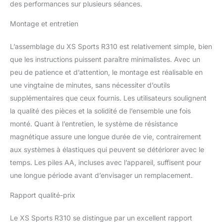
l'industrie du matériel de
des performances sur plusieurs séances.
gym à domicile ; nous
sommes fiers de
Montage et entretien
proposer un équipement
d'exercice de qualité
L’assemblage du XS Sports R310 est relativement simple, bien
exceptionnelle qui a été
que les instructions puissent paraître minimalistes. Avec un
affiné par des centaines
peu de patience et d’attention, le montage est réalisable en
d'heures de recherche
de pointe.
une vingtaine de minutes, sans nécessiter d’outils
supplémentaires que ceux fournis. Les utilisateurs soulignent
la qualité des pièces et la solidité de l’ensemble une fois
monté. Quant à l’entretien, le système de résistance
magnétique assure une longue durée de vie, contrairement
aux systèmes à élastiques qui peuvent se détériorer avec le
temps. Les piles AA, incluses avec l’appareil, suffisent pour
une longue période avant d’envisager un remplacement.
Rapport qualité-prix
Le XS Sports R310 se distingue par un excellent rapport