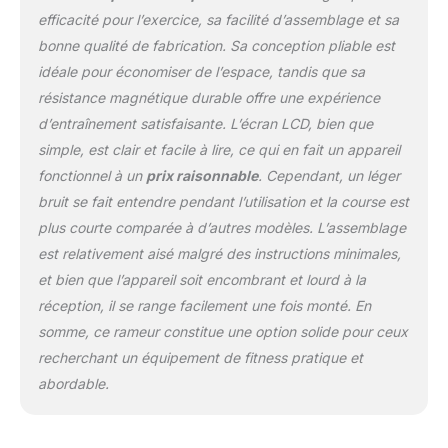
nous-mêmes, nous ne le
efficacité pour l’exercice, sa facilité d’assemblage et sa
vendons pas.
bonne qualité de fabrication. Sa conception pliable est
Magnétique : nos
idéale pour économiser de l’espace, tandis que sa
rameurs pliables
disposent de 10 niveaux
résistance magnétique durable offre une expérience
de résistance et
d’entraînement satisfaisante. L’écran LCD, bien que
contrairement aux
simple, est clair et facile à lire, ce qui en fait un appareil
machines d'exercice de
fonctionnel à un
prix raisonnable
. Cependant, un léger
qualité inférieure avec
des bandes élastiques
bruit se fait entendre pendant l’utilisation et la course est
bon marché, le nôtre est
plus courte comparée à d’autres modèles. L’assemblage
un rameur magnétique ;
est relativement aisé malgré des instructions minimales,
notre rameur de cardio
et bien que l’appareil soit encombrant et lourd à la
dispose d'un volant
d'inertie magnétique
réception, il se range facilement une fois monté. En
interne de 4 kg, d'un
somme, ce rameur constitue une option solide pour ceux
écran LCD précis pour
recherchant un équipement de fitness pratique et
mesurer le nombre total,
abordable.
les calories, le
comptage/min, le
comptage, le scan, le