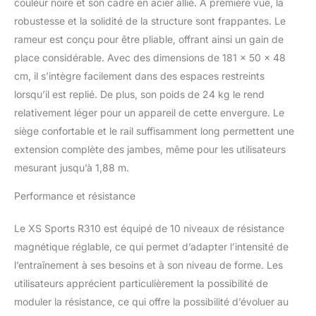
couleur noire et son cadre en acier allié. À première vue, la
économise de l'espace,
robustesse et la solidité de la structure sont frappantes. Le
ne cherchez pas plus
rameur est conçu pour être pliable, offrant ainsi un gain de
loin que XS Sports. Sûr ;
chaque rameur pliable XS
place considérable. Avec des dimensions de 181 x 50 x 48
Sports a subi un contrôle
cm, il s’intègre facilement dans des espaces restreints
de qualité strict et des
lorsqu’il est replié. De plus, son poids de 24 kg le rend
centaines d'heures de
relativement léger pour un appareil de cette envergure. Le
développement ; nos
machines pour la maison
siège confortable et le rail suffisamment long permettent une
sont fabriquées selon les
extension complète des jambes, même pour les utilisateurs
normes les plus élevées.
mesurant jusqu’à 1,88 m.
La promesse XS Sports
est cela. Si nous
Performance et résistance
n'utilisons pas le rameur
nous-mêmes, nous ne le
Le XS Sports R310 est équipé de 10 niveaux de résistance
vendons pas.
magnétique réglable, ce qui permet d’adapter l’intensité de
Magnétique : nos
rameurs pliables
l’entraînement à ses besoins et à son niveau de forme. Les
disposent de 10 niveaux
utilisateurs apprécient particulièrement la possibilité de
de résistance et
moduler la résistance, ce qui offre la possibilité d’évoluer au
contrairement aux