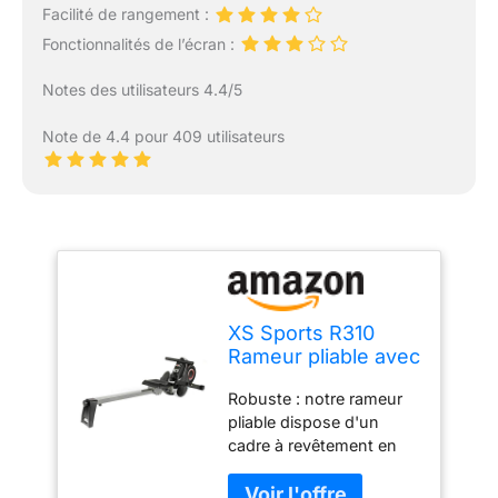
Facilité de rangement :
Fonctionnalités de l’écran :
Notes des utilisateurs 4.4/5
Note de 4.4 pour 409 utilisateurs
XS Sports R310
Rameur pliable avec
10 niveaux de
Robuste : notre rameur
résistance
pliable dispose d'un
magnétique
cadre à revêtement en
réglable et ceinture
poudre conçu pour
de conduite
résister à l'épreuve du
avancée ultra