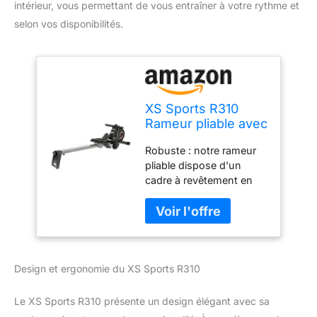
intérieur, vous permettant de vous entraîner à votre rythme et
selon vos disponibilités.
XS Sports R310
Rameur pliable avec
10 niveaux de
Robuste : notre rameur
résistance
pliable dispose d'un
magnétique
cadre à revêtement en
réglable et ceinture
poudre conçu pour
de conduite
résister à l'épreuve du
avancée ultra
temps ; nos rameurs
silencieuse
pliés peuvent supporter
des personnes jusqu'à
Design et ergonomie du XS Sports R310
100 kg ; si vous avez
besoin d'un équipement
d'exercice pliable qui
Le XS Sports R310 présente un design élégant avec sa
durera toute une vie et