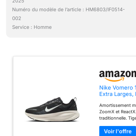
2025
Numéro du modèle de l’article : HM6803/IF0514-
002
Service : Homme
Nike Vomero 
Extra Larges,
Amortissement ma
ZoomX et ReactX. 
traditionnelle. Ti
Coussinets sur la
déroulement en do