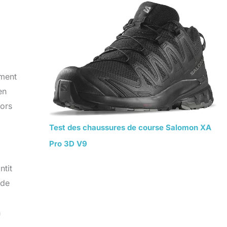
ement
en
lors
Test des chaussures de course Salomon XA
Pro 3D V9
ntit
 de
n