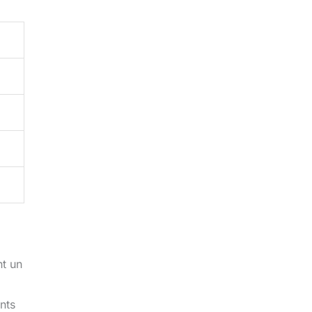
nt un
nts