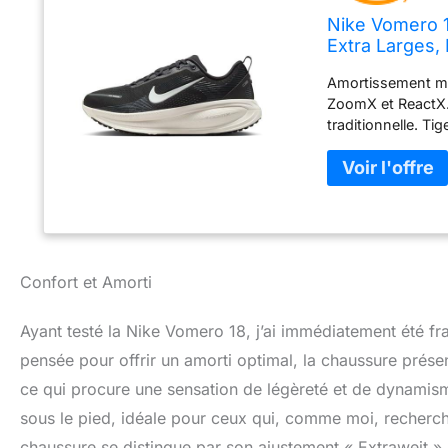
Nike Vomero 
Extra Larges,
Amortissement ma
ZoomX et ReactX. 
traditionnelle. Ti
Coussinets sur la
déroulement en do
longues courses.
Confort et Amorti
Ayant testé la Nike Vomero 18, j’ai immédiatement été f
pensée pour offrir un amorti optimal, la chaussure prés
ce qui procure une sensation de légèreté et de dynamism
sous le pied, idéale pour ceux qui, comme moi, recherche
chaussure se distingue par son ajustement « Extraweit », 