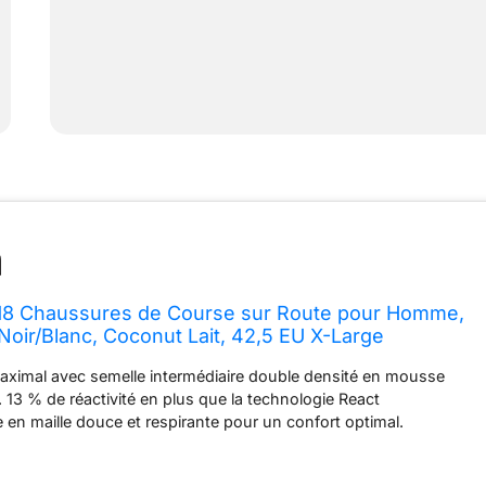
18 Chaussures de Course sur Route pour Homme,
 Noir/Blanc, Coconut Lait, 42,5 EU X-Large
ximal avec semelle intermédiaire double densité en mousse
13 % de réactivité en plus que la technologie React
ge en maille douce et respirante pour un confort optimal.
 semelle extérieure pour une meilleure maniabilité et un
uceur. Coupe extra large pour un confort optimal lors de