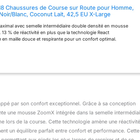
18 Chaussures de Course sur Route pour Homme,
 Noir/Blanc, Coconut Lait, 42,5 EU X-Large
ximal avec semelle intermédiaire double densité en mousse
13 % de réactivité en plus que la technologie React
ge en maille douce et respirante pour un confort optimal.
 semelle extérieure pour une meilleure maniabilité et un
uceur. Coupe extra large pour un confort optimal lors de
rappé par son confort exceptionnel. Grâce à sa conception
ente une mousse ZoomX intégrée dans la semelle intermédiai
e lors de la course. Cette technologie amène une réactivit
nt un équilibre parfait entre confort et performance. Cette
permettant aux pieds les plus larges de respirer et de se