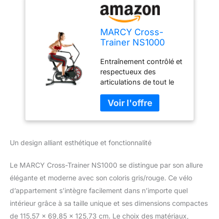
MARCY Cross-
Trainer NS1000
Vélo d'appartement
Entraînement contrôlé et
avec système de
respectueux des
résistance à l'air
articulations de tout le
Gris/Rouge Taille
corps qui raffermit la
Unique
poitrine, le dos, les bras
et les épaules et définit la
résistance à l'air. Plus
vous vous entraînez plus
Un design alliant esthétique et fonctionnalité
dur et plus rapide, plus la
résistance est générée.
Les niveaux de
Le MARCY Cross-Trainer NS1000 se distingue par son allure
résistance dépendent de
élégante et moderne avec son coloris gris/rouge. Ce vélo
l'utilisateur. La selle peut
d’appartement s’intègre facilement dans n’importe quel
être réglée sur 7
intérieur grâce à sa taille unique et ses dimensions compactes
hauteurs différentes de
66 cm à 86 cm. Le
de 115,57 x 69,85 x 125,73 cm. Le choix des matériaux,