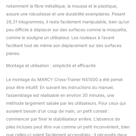
moniteur LCD est
notamment la fibre métallique, la mousse et le plastique,
alimenté par piles et vous
assure une robustesse et une durabilité exemplaires. Pesant
indique la durée, la
26,31 kilogrammes, il reste facilement manipulable, bien qu’un
vitesse (Km/h), la
distance (Km), les
peu difficile à déplacer sur des surfaces comme la moquette,
calories consommées
comme le souligne un utilisateur. Les rouleaux à l’avant
(kcal). Dimensions :
facilitent tout de même son déplacement sur des surfaces
longueur 114 cm x
planes.
largeur 68 cm x hauteur
124 cm. | Taille de
Montage et utilisation : simplicité et efficacité
l'utilisateur: 150cm-
190cm | Max. Poids
Le montage du MARCY Cross-Trainer NS1000 a été pensé
utilisateur : 110 kg.
pour être intuitif. En suivant les instructions du manuel,
l’assemblage est réalisable en environ 30 minutes, une
méthode largement saluée par les utilisateurs. Pour ceux qui
auraient besoin d’un coup de main, un petit conseil :
commencer par fixer le stabilisateur arrière. L’absence de
piles incluses peut être vue comme un petit inconvénient, bien
que celles-ci soient facilement accessibles : il nécessite deux