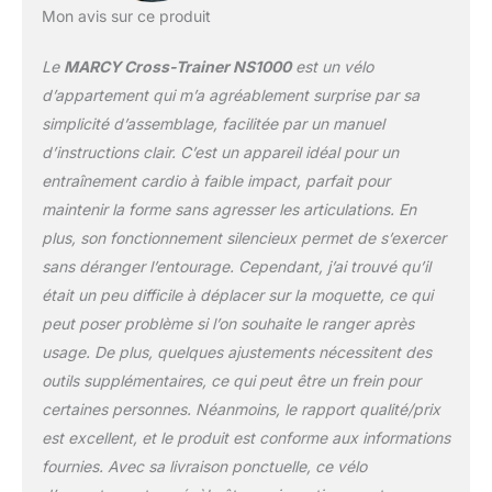
longueur 114 cm x
Mon avis sur ce produit
largeur 68 cm x hauteur
124 cm. | Taille de
Le
MARCY Cross-Trainer NS1000
est un vélo
l'utilisateur: 150cm-
d’appartement qui m’a agréablement surprise par sa
190cm | Max. Poids
simplicité d’assemblage, facilitée par un manuel
utilisateur : 110 kg.
d’instructions clair. C’est un appareil idéal pour un
entraînement cardio à faible impact, parfait pour
maintenir la forme sans agresser les articulations. En
plus, son fonctionnement silencieux permet de s’exercer
sans déranger l’entourage. Cependant, j’ai trouvé qu’il
était un peu difficile à déplacer sur la moquette, ce qui
peut poser problème si l’on souhaite le ranger après
usage. De plus, quelques ajustements nécessitent des
outils supplémentaires, ce qui peut être un frein pour
certaines personnes. Néanmoins, le rapport qualité/prix
est excellent, et le produit est conforme aux informations
fournies. Avec sa livraison ponctuelle, ce vélo