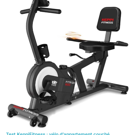
Test KeppiFitness : vélo d’appartement couché