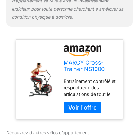
d’appartement se révèle être un investissement
judicieux pour toute personne cherchant à améliorer sa
condition physique à domicile.
MARCY Cross-
Trainer NS1000
Vélo d'appartement
Entraînement contrôlé et
avec système de
respectueux des
résistance à l'air
articulations de tout le
Gris/Rouge Taille
corps qui raffermit la
Unique
poitrine, le dos, les bras
et les épaules et définit la
résistance à l'air. Plus
vous vous entraînez plus
Découvrez d’autres vélos d’appartement
dur et plus rapide, plus la