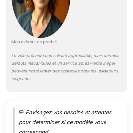
de fitness les plus
connues telles que
Zwift ou Kinomap et
bien d'autres. Mesure
de la puissance :
l'OSAKA dispose
d'un système de
Mon avis sur ce produit
mesure en watts
pour contrôler
Le vélo présente une solidité appréciable, mais certains
l'exercice avec une
défauts mécaniques et un service après-vente inégal
puissance maximale
de 500 watts.
peuvent représenter des obstacles pour les utilisateurs
exigeants.
💬
Envisagez vos besoins et attentes
pour déterminer si ce modèle vous
correspond.