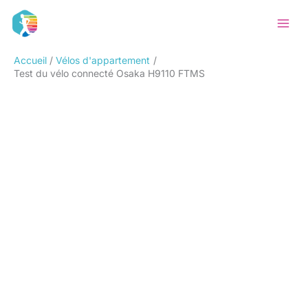
Aller
Rechercher
au
contenu
Accueil
Vélos d'appartement
Test du vélo connecté Osaka H9110 FTMS