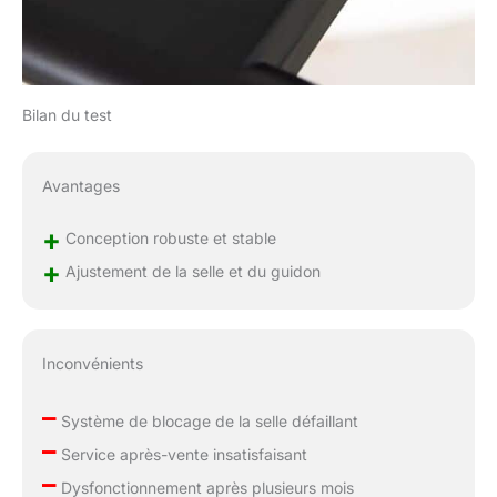
Bilan du test
Avantages
+
Conception robuste et stable
+
Ajustement de la selle et du guidon
Inconvénients
–
Système de blocage de la selle défaillant
–
Service après-vente insatisfaisant
–
Dysfonctionnement après plusieurs mois