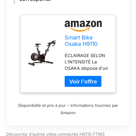
Smart Bike
Osaka H9110
FTMS
ÉCLAIRAGE SELON
L'INTENSITÉ La
OSAKA dispose d'un
anneau LED qui
change de couleur en
fonction de l'intensité
de l'exercice.
Poignées sur le
Disponibilité et prix à jour – informations fournies par
guidon Permet de
Amazon
modifier le niveau de
résistance de la
machine sans
déplacer les mains du
Découvrez d’autres vélos connectés H9110 FTMS