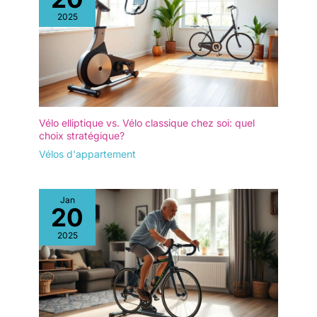
guidon réglables permettent
d’adapter facilement la position
2025
de conduite aux personnes
mesurant entre 155 et 185 cm.
【Équipements pratiques pour
les trajets du quotidien】 Le
vélo est livré avec plusieurs
accessoires conçus pour
améliorer l’expérience de
conduite : un éclairage avant
LED pour une meilleure
visibilité, un réflecteur arrière,
Vélo elliptique vs. Vélo classique chez soi: quel
une transmission à 7 vitesses,
choix stratégique?
une sonnette ainsi qu’un
support multifonction pour
Vélos d'appartement
smartphone. Un coussin arrière
en mousse vient également
compléter l’équipement pour
davantage de confort lors des
Jan
déplacements.
20
2025