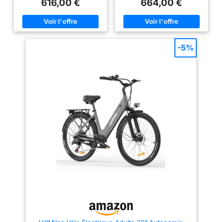
616,00 €
664,00 €
propose 5 niveaux d’assistance
quotidien. Il n’est pas
combinés à une transmission à
nécessaire de déplacer le vélo
7 vitesses, pour s’adapter
pour charger la batterie. Selon
facilement aux démarrages, aux
le mode utilisé, l’autonomie peut
variations de terrain et aux
atteindre environ 80 km en
trajets détendus. 【Grande
mode électrique et jusqu’à 100
-5%
autonomie, batterie intégrée et
km avec l’assistance au
design élégant】Équipé d'une
pédalage, répondant aux
batterie lithium 36 V 13 Ah (468
besoins des trajets urbains, des
Wh) amovible et verrouillable,
déplacements professionnels et
parfaitement intégrée au cadre,
des sorties de loisirs. 【Moteur
ce ebike offre une autonomie de
puissant pour une conduite
80 à 100 km en mode
fluide】 Grâce à son moteur
assistance. Une charge
sans balais de 250 W, ce vélo
complète prend seulement 4 à 5
électrique fournit une
heures, idéale pour les trajets
assistance régulière et efficace
quotidiens et les balades.
sur différents types de
【Confort et praticité au
parcours. Il permet d’atteindre
quotidien】Le porte-bagages
une vitesse maximale de 25
arrière supporte jusqu’à 25 kg,
km/h avec une accélération
idéal pour les courses ou un
rapide d’environ 10 secondes.
sac de travail. Avec ses pneus
Que ce soit pour circuler en ville
de 26 pouces et sa fourche
ou franchir des pentes
avant suspendue, ce HillMiles
modérées, il offre une
electric bike absorbe
expérience de conduite plus
efficacement les chocs et
confortable et moins exigeante.
vibrations, pour une conduite
【Suspension renforcée et
fluide et stable en ville comme
pneus adaptés à tous les
sur des routes légèrement
terrains】 Afin d’améliorer le