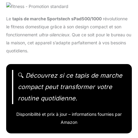
Le
tapis de marche Sportstech sPad500/1000
révolutionne
le fitness domestique grâce à son design compact et son
fonctionnement
ultra-silencieux
. Que ce soit pour le bureau ou
la maison, cet appareil s’adapte parfaitement à vos besoins
quotidiens.
🔍
Découvrez si ce tapis de marche
compact peut transformer votre
routine quotidienne.
Disponibilité et prix à jour – informations fournies par
Amazon