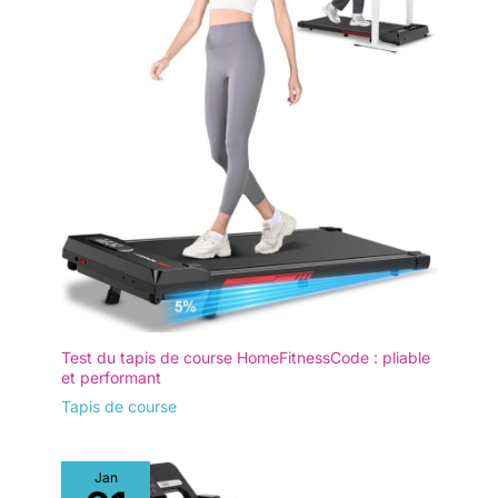
un fonctionnement fluide et sûr. Idéal pour une utilisation à
intégrées, vous pouvez le
ASSEMBLAGE REQUIS : Le tapis
domicile sans déranger le voisinage. Capacité de charge
déplacer sans effort vers le
de course pliable FOUSAE est
jusqu'à 160 kg – pour une stabilité et une sécurité optimales
bureau, la chambre ou toute
conçu avec soin et prêt à
pour les adultes de toutes tailles. Comptez sur un moteur
autre pièce. Son encombrement
l'emploi dès sa sortie de
fiable, même sous forte charge. 【Écran LED et télécommande
réduit permet une installation
l'emballage. Il est équipé de
silencieuse】 L'écran LED clair affiche en un coup d'œil la
flexible, même dans un angle,
roulettes pour un transport
vitesse, le temps, la distance et les calories brûlées. Ce tapis
sans sacrifier d'espace.
facile. Son design compact
de marche compact peut être commandé par télécommande ou
permet de le ranger facilement
via les boutons intégrés. La télécommande se fixe
sous le canapé ou derrière une
magnétiquement sur le côté du tapis pour éviter de la perdre.
porte. RÉPONSE RAPIDE ET
Un support pour appareil électronique permet d'y placer un
PRIORITÉ AU CLIENT : Le tapis
smartphone ou une tablette. 【Tapis de course avec poignées
de marche FOUSAE est idéal
pliables】 Ce tapis de course avec poignées offre une plus
pour les entraînements à
grande praticité. Vous pouvez le placer sous votre bureau et
domicile, adapté à tous les
l'utiliser comme tapis de marche bureau tout en travaillant,
âges, et constitue le choix idéal
sans être gêné par une barre d'appui. Dépliez simplement les
pour une salle de sport à
poignées pour fixer votre appareil électronique, connectez-
domicile ou comme cadeau.
vous à l'application et contrôlez le tapis de course grâce aux
Pour toute question, notre
boutons intégrés. 【Gain de place et montage facile】 Vous
équipe après-vente
n'avez pas envie de passer des heures à monter un tapis de
professionnelle vous répondra
course ? Celui-ci est un tapis de marche pliable livré
sous 18 heures.
Test du tapis de course HomeFitnessCode : pliable
entièrement monté. Déballez-le, installez-le et commencez à
marcher. Facile à déplacer grâce à ses roulettes de transport.
et performant
Se glisse sous n'importe quel canapé ou derrière une porte,
Tapis de course
pour un salon toujours bien rangé. Idéal pour les personnes
disposant de peu de temps et d'espace, mais qui souhaitent
tout de même faire de l'exercice. 【Assistance rapide et
service fiable】 Notre tapis marche est parfait pour aménager
une salle de sport à domicile ou comme cadeau attentionné
Jan
pour les adultes sportifs. Notre équipe de professionnels est