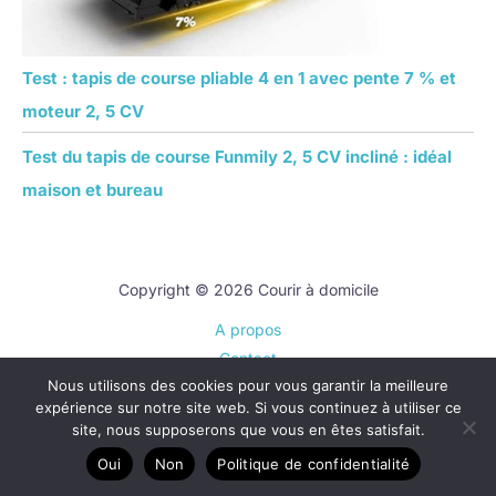
Test : tapis de course pliable 4 en 1 avec pente 7 % et
moteur 2, 5 CV
Test du tapis de course Funmily 2, 5 CV incliné : idéal
maison et bureau
Copyright © 2026 Courir à domicile
A propos
Contact
Nous utilisons des cookies pour vous garantir la meilleure
Plan du site
expérience sur notre site web. Si vous continuez à utiliser ce
Mentions légales
site, nous supposerons que vous en êtes satisfait.
Politique de confidentialité
Oui
Non
Politique de confidentialité