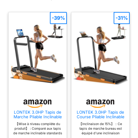
-39%
-31%
LONTEK 3.0HP Tapis de
LONTEK 3.0HP Tapis de
Marche Pliable Inclinable
Course Pliable Inclinable
16%,Accoudoirs
15%, à Triple
【Mise à niveau complète du
【Inclinaison de 15%】：Ce
Réglables
Amortissement
produit】 : Comparé aux tapis
tapis de marche bureau est
de marche inclinable standards
équipé d'une inclinaison
du marché, notre tapis marche
réglable de 15%, simulant une