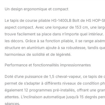
cardiaque qui se c
Un design ergonomique et compact
résultat de la mes
également que vo
D'INCLINAISON : L
Le tapis de course pliable HS-1400LB Bolt de HS HOP-S
% d'inclinaison. 
aspect compact. Avec une longueur de 153 cm, une large
augmentez son eff
trouve facilement sa place dans n’importe quel intérieur.
simplement la clé 
immédiatement. D
les décors. Grâce à sa fonction pliable, il se range aisém
rangé pour économ
structure en aluminium ajoute à sa robustesse, tandis qu
2,41 € d'éco par
nos clients une l
harmonieux de solidité et de légèreté.
livrée qu'après av
coordonnées vala
Performance et fonctionnalités impressionnantes
coordonnées incor
marchandise ne pe
Doté d’une puissance de 1,5 cheval-vapeur, ce tapis de c
transporteur. La l
permet de s’adapter à différents niveaux de condition p
également 12 programmes pré-installés, offrant une gran
attentes. L’inclinaison automatique jusqu’à 15 degrés pe
séances.