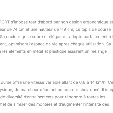
onnecte avec l'écran multifonction via Bluetooth qui affiche le
ure. Les capteurs tactiles sur les poignées garantissent
tre rythme cardiaque est mesuré correctement. ANGLE
a surface de course peut être réglée électroniquement de 0 à 15
PORT s’impose tout d’abord par son design ergonomique et
De cette façon, vous intensifiez votre entraînement de course et
ur de 74 cm et une hauteur de 119 cm, ce tapis de course
icacité. CLÉ DE SÉCURITÉ : En cas d'urgence, retirez
 Sa couleur grise sobre et élégante s’adapte parfaitement à 
de sécurité et le tapis roulant fitness HS-1400LB s'arrêtera
IMENSIONS : Le tapis de course d’appartement pliable peut être
ent, optimisant l’espace de vie après chaque utilisation. Sa
iser de l'espace. Les rouleaux de transport vous y aideront.
e les éléments en métal et plastique assurent un mélange
ticipation. IMPORTANT ! Nous avons réservé spécialement pour
ivraison le jour souhaité, c'est pourquoi votre commande ne sera
oir pris rendez-vous. Il est donc important d'indiquer des
bles lors de votre commande! Si vous indiquez des
rectes/non valables, la prise de contact est impossible et la
ut malheureusement pas être livrée. L'article est expédié par
ourse offre une vitesse variable allant de 0,8 à 14 km/h. Ce
ivraison s'effectue gratuitement au bord du trottoir.
hysique, du marcheur débutant au coureur chevronné. Il intè
de diversité d’entraînements pour répondre à toutes les
rmet de simuler des montées et d’augmenter l’intensité des