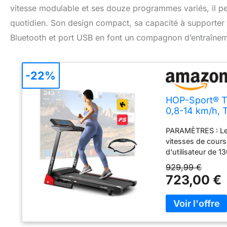
vitesse modulable et ses douze programmes variés, il pe
quotidien. Son design compact, sa capacité à supporter
Bluetooth et port USB en font un compagnon d’entraînem
-22%
HOP-Sport® Ta
0,8-14 km/h, T
Programmes, M
PARAMÈTRES : Le t
vitesses de cour
d'utilisateur de
MULTIFONCTIONNEL
929,99 €
pouces offre 12 
723,00 €
d'entraînement p
fréquence cardiaq
temps, vitesse, c
d'autres foncti
POULS : Vous pouv