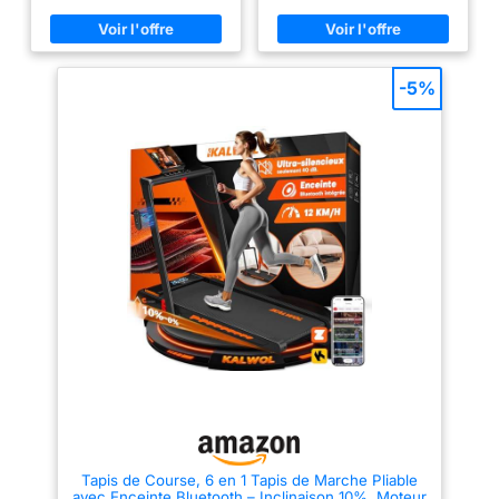
16%), un moteur sans balais de
de calories de 60%, tout en
3.0 CV (vitesse max 10 km/h),
améliorant la protection des
un plateau (2 couches) et une
genoux de 30%, réduisant
bande de course (6 couches). Il
efficacement les risques de
dispose également de
blessures. Il contribue
-5%
reposabrazos ajustables pour
également à une amélioration de
plus de confort ; avec son
20% de l'endurance
panneau LED intuitif et
cardiovasculaire, vous
télécommande magnétique, ce
permettant de profiter d'un
tapis roulant pliable vous
entraînement scientifique à
permet d’entraîner efficacement
domicile. 【6 en 1 Tapis de
et confortablement chez vous.
course inclinable】:La vitesse
【Technologie d'absorption des
de ce tapis de marche
chocs et faible niveau sonore
inclinable est de 1-10 km/h, un
pour protéger les genoux】 : Ce
tapis de marche electrique
tapis pliable de marche
pliable silencieux peut être
silencieux est doté d'un
changé en 3 modes. et la
système d'absorption des
capacité de charge maximale
chocs multicouche. plateau de
est de 159 kg. 【3.0HP Moteur
course à 2 couches et bande de
silencieux】:Ce walking pad
course à 7 couches réduisent
pliable est équipée d'un moteur
efficacement les vibrations.
plus durable, avec une durée
Équipé de huit amortisseurs
de vie de plus de 3500 heures
internes en silicone et de quatre
et un niveau sonore inférieur à
coussinets externes en
45 dB, de sorte que votre
caoutchouc alvéolé, il protège
exercice ne dérangera ni votre
efficacement les genoux tout en
famille ni vos voisins. 【8
réduisant les niveaux sonores
amortisseurs, 5 bande de
Tapis de Course, 6 en 1 Tapis de Marche Pliable
en dessous de 45 décibels,
course】:Afin de protéger vos
avec Enceinte Bluetooth – Inclinaison 10%, Moteur
Vous pouvez donc l'utiliser la
genoux, ce tapis roulant