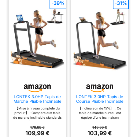
-39%
-31%
LONTEK 3.0HP Tapis de
LONTEK 3.0HP Tapis de
Marche Pliable Inclinable
Course Pliable Inclinable
16%,Accoudoirs
15%, à Triple
【Mise à niveau complète du
【Inclinaison de 15%】：Ce
Réglables
Amortissement
produit】 : Comparé aux tapis
tapis de marche bureau est
de marche inclinable standards
équipé d'une inclinaison
du marché, notre tapis marche
réglable de 15%, simulant une
inclinable pliable silencieux
véritable expérience de course
179,99 €
149,99 €
offre un réglage manuel
en montée. Ce design permet
109,99 €
103,99 €
d'inclinaison à 3 niveaux (max
d'augmenter la consommation