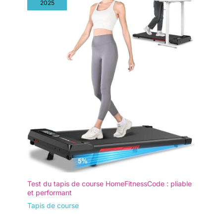
vous relaxant chez vous. Le
2025
Idéal pour des séances intenses à domicile. 【Moteur
tapis de marche compact
silencieux sans balais de 3 CV】 Ce tapis de course pliable
indispensable. 【Facile à
est équipé d'un moteur puissant et silencieux (≤ 40 dB) pour
ranger】: Grâce à ses roulettes
un fonctionnement fluide et sûr. Idéal pour une utilisation à
intégrées, vous pouvez le
domicile sans déranger le voisinage. Capacité de charge
déplacer sans effort vers le
jusqu'à 160 kg – pour une stabilité et une sécurité optimales
bureau, la chambre ou toute
pour les adultes de toutes tailles. Comptez sur un moteur
autre pièce. Son encombrement
fiable, même sous forte charge. 【Écran LED et télécommande
réduit permet une installation
silencieuse】 L'écran LED clair affiche en un coup d'œil la
flexible, même dans un angle,
vitesse, le temps, la distance et les calories brûlées. Ce tapis
sans sacrifier d'espace.
de marche compact peut être commandé par télécommande ou
via les boutons intégrés. La télécommande se fixe
magnétiquement sur le côté du tapis pour éviter de la perdre.
Un support pour appareil électronique permet d'y placer un
smartphone ou une tablette. 【Tapis de course avec poignées
pliables】 Ce tapis de course avec poignées offre une plus
grande praticité. Vous pouvez le placer sous votre bureau et
l'utiliser comme tapis de marche bureau tout en travaillant,
sans être gêné par une barre d'appui. Dépliez simplement les
poignées pour fixer votre appareil électronique, connectez-
vous à l'application et contrôlez le tapis de course grâce aux
boutons intégrés. 【Gain de place et montage facile】 Vous
n'avez pas envie de passer des heures à monter un tapis de
course ? Celui-ci est un tapis de marche pliable livré
Test du tapis de course HomeFitnessCode : pliable
entièrement monté. Déballez-le, installez-le et commencez à
marcher. Facile à déplacer grâce à ses roulettes de transport.
et performant
Se glisse sous n'importe quel canapé ou derrière une porte,
Tapis de course
pour un salon toujours bien rangé. Idéal pour les personnes
disposant de peu de temps et d'espace, mais qui souhaitent
tout de même faire de l'exercice. 【Assistance rapide et