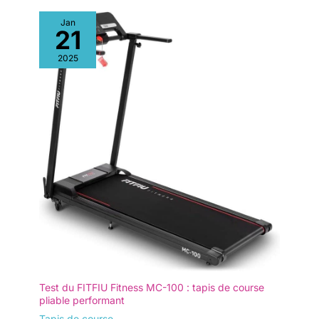
service fiable】 Notre tapis marche est parfait pour aménager
une salle de sport à domicile ou comme cadeau attentionné
Jan
pour les adultes sportifs. Notre équipe de professionnels est
21
disponible pour répondre à toutes vos questions sous 16
heures avec des réponses claires et utiles, vous garantissant
2025
une expérience optimale de l'achat à l'utilisation.
Test du FITFIU Fitness MC-100 : tapis de course
pliable performant
Tapis de course