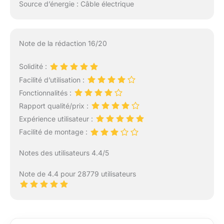
Source d’énergie : Câble électrique
pas, chaque calorie et
chaque séance
d'entraînement pour
connaître votre
Note de la rédaction 16/20
progression et savoir si
vous êtes proche de
Solidité :
vos objectifs. *L'allure
estimée est basée sur
Facilité d’utilisation :
la vitesse maximale de
Fonctionnalités :
la ceinture mesurée
Rapport qualité/prix :
dans des conditions
Expérience utilisateur :
contrôlées.
Facilité de montage :
Notes des utilisateurs 4.4/5
Note de 4.4 pour 28779 utilisateurs