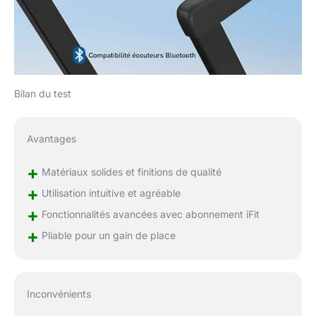
n'importe quelle
distance ou dénivelé. ☑️
[Écran LCD 5" (12,7
cm) et Support pour
appareils] Consultez
vos statistiques
d'entraînement en
Bilan du test
direct sur l'écran LCD
clair; vous pouvez
également connecter
Avantages
votre propre appareil à
iFIT et le poser sur
+
Matériaux solides et finitions de qualité
l'étagère de l'appareil
+
Utilisation intuitive et agréable
pour suivre les
entraîneurs iFIT lors de
+
Fonctionnalités avancées avec abonnement iFit
séances
+
Pliable pour un gain de place
d'entraînement dans le
monde entier. ☑️ [Pliable
et compact] Optimisez
votre espace sans
Inconvénients
compromis sur la
performance, Grce à