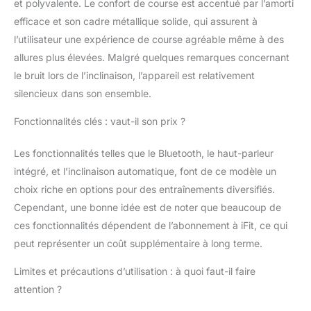
et polyvalente. Le confort de course est accentué par l’amorti
amortisseurs
efficace et son cadre métallique solide, qui assurent à
SelectFlex, chaque pas
l’utilisateur une expérience de course agréable même à des
est plus doux; réduisez
l'impact des chocs et
allures plus élevées. Malgré quelques remarques concernant
profitez d'un confort
le bruit lors de l’inclinaison, l’appareil est relativement
sur mesure pour vos
silencieux dans son ensemble.
entraînements; ajustez
l’amorti selon vos
Fonctionnalités clés : vaut-il son prix ?
besoins et ressentez la
différence dès la
Les fonctionnalités telles que le Bluetooth, le haut-parleur
première foulée ☑️ [0-16
intégré, et l’inclinaison automatique, font de ce modèle un
km/h] 0-16 km/h
signifie que vous
choix riche en options pour des entraînements diversifiés.
pouvez courir un
Cependant, une bonne idée est de noter que beaucoup de
kilomètre en seulement
ces fonctionnalités dépendent de l’abonnement à iFit, ce qui
3'44'' sur votre tapis de
peut représenter un coût supplémentaire à long terme.
course. Choisissez la
vitesse qui vous
Limites et précautions d’utilisation : à quoi faut-il faire
convient ou laissez iFIT
ajuster
attention ?
automatiquement votre