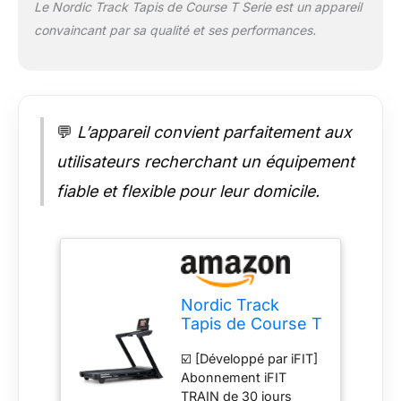
Le Nordic Track Tapis de Course T Serie est un appareil
l'impact des chocs et
convaincant par sa qualité et ses performances.
profitez d'un confort
sur mesure pour vos
entraînements; ajustez
l’amorti selon vos
besoins et ressentez la
différence dès la
💬
L’appareil convient parfaitement aux
première foulée ☑️ [0-
utilisateurs recherchant un équipement
16 km/h] 0-16 km/h
signifie que vous
fiable et flexible pour leur domicile.
pouvez courir un
kilomètre en seulement
3'44'' sur votre tapis
de course. Choisissez
la vitesse qui vous
convient ou laissez iFIT
Nordic Track
ajuster
Tapis de Course T
automatiquement votre
Serie 7, Noir
vitesse pour une
☑️ [Développé par iFIT]
expérience immersive.
Abonnement iFIT
☑️ [Inclinaison de 0 à
TRAIN de 30 jours