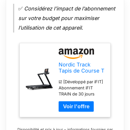
✅
Considérez l’impact de l’abonnement
sur votre budget pour maximiser
l’utilisation de cet appareil.
Nordic Track
Tapis de Course T
Serie 7, Noir
☑️ [Développé par iFIT]
Abonnement iFIT
TRAIN de 30 jours
inclus. Demandez votre
code iFIT sur
amazon@nordictrack.fr
et explorez tout le
potentiel de
Disponibilité et prix à jour – informations fournies par