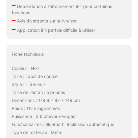
–
son design pliable et
Dépendance à l’abonnement iFit pour certaines
compact, ce tapis de
fonctions
–
course se range
Avis divergents sur la livraison
facilement après
–
Application iFit parfois difficile à utiliser
chaque séance; pliez et
roulez le facilemet,
lorsque vous êtes prêt
à vous entraîner,
Fiche technique
appuyez sur la barre
noire avec votre pied et
Couleur : Noir
le tapis de course
Taille : Tapis de course
s'abaissera tout seul
au sol. ☑️ [Applications
Style : T Series 7
tierces] iFIT se
Taille de l’écran : 5 pouces
synchronise avec
Dimensions : 179,8 x 87 x 149 cm
Strava, Garmin et Apple
Poids : 112 kilogrammes
Health, ce qui vous
permet de stocker
Puissance : 2,6 chevaux-vapeur
toutes vos données de
Fonctionnalités : Bluetooth, Inclinaison automatique
fitness en un seul
Type de matériau : Métal
endroit. Suivez chaque