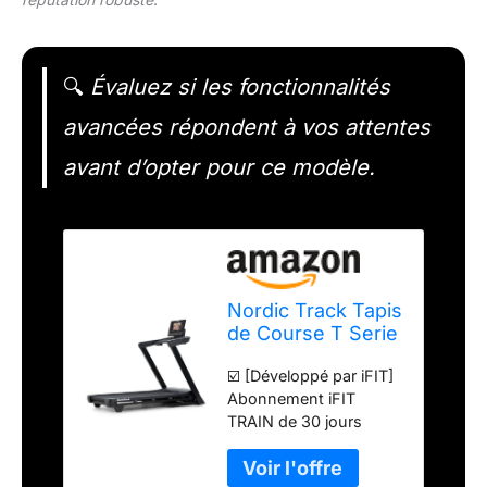
🔍
Évaluez si les fonctionnalités
avancées répondent à vos attentes
avant d’opter pour ce modèle.
Nordic Track Tapis
de Course T Serie
7, Noir
☑️ [Développé par iFIT]
Abonnement iFIT
TRAIN de 30 jours
inclus. Demandez votre
code iFIT sur