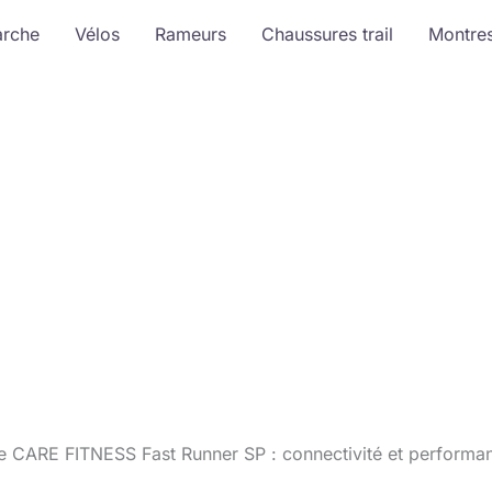
arche
Vélos
Rameurs
Chaussures trail
Montre
se CARE FITNESS Fast Runner SP : connectivité et performa