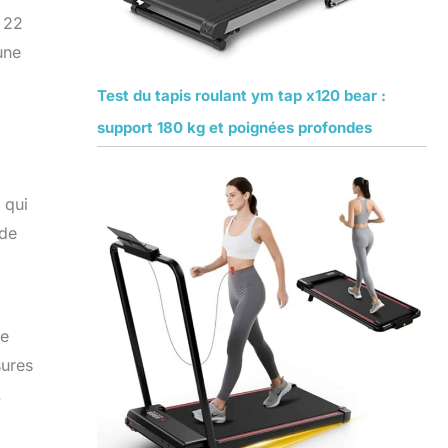
à 22
une
Test du tapis roulant ym tap x120 bear :
support 180 kg et poignées profondes
 qui
 de
ce
sures
.