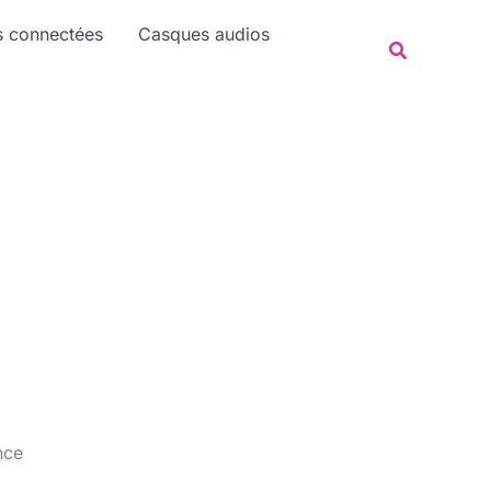
Rechercher
s connectées
Casques audios
Recherche
nce