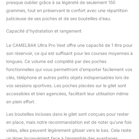
Stow Porte-bâtons de
presque oublier grâce à sa légèreté de seulement 150
randonnée - retirer ou
grammes, tout en préservant le confort avec une répartition
remplacer facilement les
judicieuse de ses poches et de ses bouteilles d’eau.
bâtons pendant la
course
Capacité d’hydratation et rangement
Le CAMELBAK Ultra Pro Vest offre une capacité de 1 litre pour
son réservoir, ce qui est suffisant pour les courses moyennes à
longues. Ce volume est complété par des poches
fonctionnelles qui vous permettront d’emporter facilement vos
clés, téléphone et autres petits objets indispensables lors de
vos sessions sportives. Les poches placées sur le gilet sont
accessibles et bien agencées, facilitant leur utilisation même
en plein effort.
Les bouteilles incluses dans le gilet sont conçues pour rester
en place, mais notre recommandation est de noter qu’une fois
vides, elles peuvent légèrement glisser vers le bas. Cela reste
un léger inconvénient face à l’ensemble des avantages