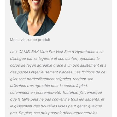
vêtement ou une
protection contre la pluie
Rangement des en-cas
et du matériel -
organisez les articles de
course essentiels avec
des poches
Mon avis sur ce produit
spécialement conçues
pour les flacons Quick
Le « CAMELBAK Ultra Pro Vest Sac d’Hydratation » se
Stow Porte-bâtons de
randonnée - retirer ou
distingue par sa légèreté et son confort, épousant le
remplacer facilement les
corps de façon agréable grâce à un bon ajustement et à
bâtons pendant la
des poches ingénieusement placées. Les finitions de ce
course
gilet sont particulièrement soignées, rendant son
utilisation très agréable pour la course à pied,
notamment en printemps-été. Toutefois, j’ai remarqué
que la taille peut ne pas convenir à tous les gabarits, et
le glissement des bouteilles vides peut gêner quelque
peu. De plus, son prix pourrait décourager certains