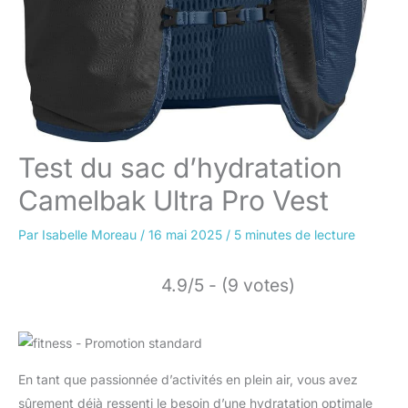
Test du sac d’hydratation
Camelbak Ultra Pro Vest
Par
Isabelle Moreau
/
16 mai 2025
/
5 minutes de lecture
4.9/5 - (9 votes)
En tant que passionnée d’activités en plein air, vous avez
sûrement déjà ressenti le besoin d’une hydratation optimale