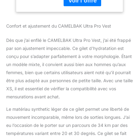
sécurisée - bien située
avec une fermeture éclair
pour un accès rapide et
sécurisé Deux sangles
Confort et ajustement du CAMELBAK Ultra Pro Vest
au sternum réglables -
offrent une gamme de
Dès que j’ai enfilé le CAMELBAK Ultra Pro Vest, j’ai été frappé
réglages pour un
ajustement personnalisé
par son ajustement impeccable. Ce gilet d’hydratation est
et une stabilité accrue
conçu pour s’adapter parfaitement à votre morphologie. Étant
Pochette de rangement
un modèle mixte, il convient aussi bien aux hommes qu’aux
extensible - permet de
femmes, bien que certains utilisateurs aient noté qu’il pourrait
ranger rapidement un
être plus adapté aux personnes de petite taille. Avec une taille
vêtement ou une
protection contre la pluie
XS, il est essentiel de vérifier la compatibilité avec vos
Rangement des en-cas
mensurations avant achat.
et du matériel -
organisez les articles de
Le matériau synthetic léger de ce gilet permet une liberté de
course essentiels avec
mouvement incomparable, même lors de sorties longues. J’ai
des poches
eu l’occasion de le porter sur un parcours de 34 km par des
spécialement conçues
pour les flacons Quick
températures variant entre 20 et 30 degrés. Ce gilet se fait