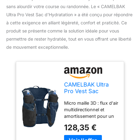
sans alourdir votre course ou randonnée. Le « CAMELBAK
Ultra Pro Vest Sac d’Hydratation » a été conçu pour répondre
à cette exigence en alliant légèreté, confort et praticité. Ce
produit se présente comme la solution idéale pour vous
permettre de rester hydratée, tout en vous offrant une liberté
de mouvement exceptionnelle.
CAMELBAK Ultra
Pro Vest Sac
d'Hydratation
Micro maille 3D : flux d'air
Adulte-Mixte, Bleu
multidirectionnel et
Marine/argenté, XS
amortissement pour un
maximum de confort et
128,35 €
de respirabilité. Pochette
pour téléphone portable