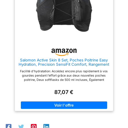
ceinture thoracique réglable et
Compatible avec notre système
de sangles d’épaules qui
porte-bâtons Custom Quiver
peuvent être ajustées pour
s’adapter à votre torse. Pour un
ajustement sûr et personnalisé
qui prévient tout changement
pendant le mouvement. Les
vêtements d'hydratation
supérieure offrent un support
maximal avec un frottement
minimal. Bandes
réfléchissantes pour la sécurité
nocturne et les clips de sangle
pour garder les sangles plus
Salomon Active Skin 8 Set, Poches Poitrine Easy
sûres. Il y a une grande poche
Hydration, Precision SensiFit Comfort, Rangement
avec cordon élastique et deux
Marathon avec Poches sécurisées, Gilet de Trail
petites poches sur le sac. En
Facilité d’hydratation: Accédez encore plus rapidement à vos
Running
outre, la poche droite pour
gourdes pendant l’effort grâce aux deux nouvelles poches
ranger de petites bouteilles
poitrine, Deux softflasks de 500 ml incluses, Également
d'eau. La poche gauche pour
compatible avec une poche à eau de 1,5 litre Fit précis:
ranger les téléphones portables
Conception SensiFit réactualisée avec des matières douces,
et les objets, afin de pouvoir
87,07 €
une liberté de mouvement accrue, un mesh ultraconfortable à
écouter de la musique pendant
l’intérieur et un système de réglage facile pour que le gilet
la lecture de musique Le gilet
reste appropriéement en place Rangement optimisé: Un
hydratant peut accompany your
espace de rangement généreux et des poches sécurisées pour
running, jogging, climbing,
garder tous vos accessoires à portée de main pendant vos
hiking, biking, marche,
sorties trail running sur distance marathon, Compatible avec
randonnée, camping, etc. Le
notre système porte-bâtons Custom Quiver
sac à dos d'hydratation est
unisexe et conçu pour les