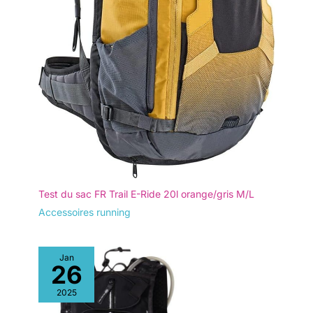
Test du sac FR Trail E-Ride 20l orange/gris M/L
Accessoires running
Jan
26
2025