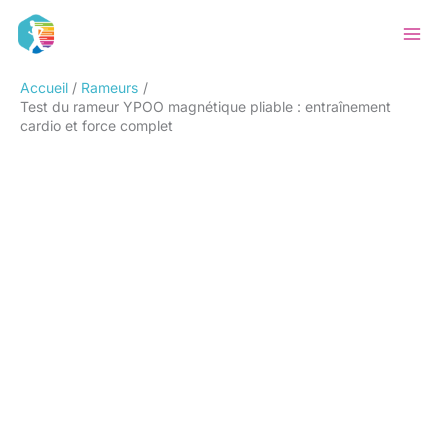
Aller
Rechercher
au
contenu
Accueil
Rameurs
Test du rameur YPOO magnétique pliable : entraînement
cardio et force complet