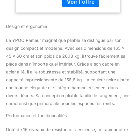
45 kg de résistance
avec écran LCD,
réalisable et 16 niveaux
coussin de siège et
de tension contrôlée
application
avec précision, il
Design et ergonomie
fonctionne à moins de
25 dB, ce qui le rend
Le YPOO Rameur magnétique pliable se distingue par son
idéal pour les matins tôt
le matin ou la vie en
design compact et moderne. Avec ses dimensions de 165 x
appartement sans
45 x 60 cm et son poids de 20,18 kg, il trouve facilement sa
déranger les autres. Que
place dans n’importe quel intérieur. Grâce à son cadre en
vous soyez un débutant
acier allié, il allie robustesse et stabilité, supportant une
ou un utilisateur avancé,
capacité impressionnante de 158,8 kg. La couleur noire ajoute
ce rameur offre une
résistance
une touche élégante et s’intègre harmonieusement dans
personnalisable pour
divers décors. Sa conception pliable facilite le rangement, une
n'importe quel rythme.
caractéristique primordiale pour les espaces restreints.
Pour chaque niveau de
forme physique, stable,
Performance et fonctionnalités
efficace, orienté vers les
objectifs. Conçu pour le
Doté de 16 niveaux de résistance silencieuse, ce rameur offre
confort, la stabilité et la