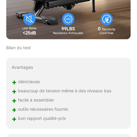
Kinomap, vous pouvez
accéder à des
entraînements guidés et
des sessions
d'entraînement virtuelles
à tout moment. Un
support de tablette
réglable garantit l'angle
Bilan du test
d'écran parfait, idéal pour
suivre les cours ou le
divertissement en
Avantages
streaming. Gain de place
et facile à déplacer : le
+
silencieuse
rameur portable YPOO
+
beaucoup de tension même à des niveaux bas
est conçu pour s'adapter
parfaitement aux petits
+
facile à assembler
appartements, maisons
+
outils nécessaires fournis
et bureaux. Avec une
+
taille compacte de
bon rapport qualité-prix
seulement 2,9 m², il peut
être facilement rangé
verticalement,