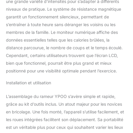
performance : construit
une grande variété d’intensités pour s’adapter à différents
avec un cadre en acier
niveaux de pratique. Le système de résistance magnétique
robuste pouvant
garantit un fonctionnement silencieux, permettant de
supporter jusqu'à 158,8
s’entraîner à toute heure sans déranger les voisins ou les
kg, le rameur YPOO
membres de la famille. Le moniteur numérique affiche des
dispose d'un double rail
coulissant de 116,8 cm
données essentielles telles que les calories brûlées, la
qui peut accueillir les
distance parcourue, le nombre de coups et le temps écoulé.
utilisateurs de 1,2 m à 1,8
Cependant, certains utilisateurs trouvent que l’écran LCD,
m de haut. Le siège offre
bien que fonctionnel, pourrait être plus grand et mieux
un soutien ferme pour
des entraînements plus
positionné pour une visibilité optimale pendant l’exercice.
longs, tandis que la
poignée texturée assure
Installation et utilisation
une prise en main sûre et
antidérapante, même
L’assemblage du rameur YPOO s’avère simple et rapide,
avec les mains moites.
grâce au kit d’outils inclus. Un atout majeur pour les novices
Les sangles de pied
en bricolage. Une fois monté, l’appareil s’utilise facilement, et
réglables et le support de
les roues intégrées facilitent son déplacement. Sa portabilité
bouteille d'eau intégré
offrent plus de
est un véritable plus pour ceux qui souhaitent varier les lieux
commodité pour une