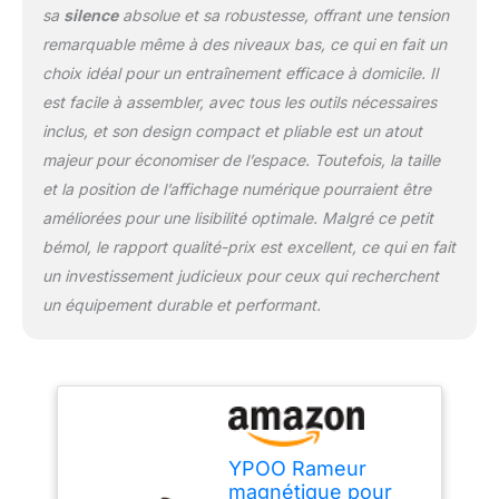
avec un cadre en acier
sa
silence
absolue et sa robustesse, offrant une tension
robuste pouvant
remarquable même à des niveaux bas, ce qui en fait un
supporter jusqu'à 158,8
choix idéal pour un entraînement efficace à domicile. Il
kg, le rameur YPOO
est facile à assembler, avec tous les outils nécessaires
dispose d'un double rail
coulissant de 116,8 cm
inclus, et son design compact et pliable est un atout
qui peut accueillir les
majeur pour économiser de l’espace. Toutefois, la taille
utilisateurs de 1,2 m à 1,8
et la position de l’affichage numérique pourraient être
m de haut. Le siège offre
améliorées pour une lisibilité optimale. Malgré ce petit
un soutien ferme pour
des entraînements plus
bémol, le rapport qualité-prix est excellent, ce qui en fait
longs, tandis que la
un investissement judicieux pour ceux qui recherchent
poignée texturée assure
un équipement durable et performant.
une prise en main sûre et
antidérapante, même
avec les mains moites.
Les sangles de pied
réglables et le support de
bouteille d'eau intégré
offrent plus de
YPOO Rameur
commodité pour une
magnétique pour