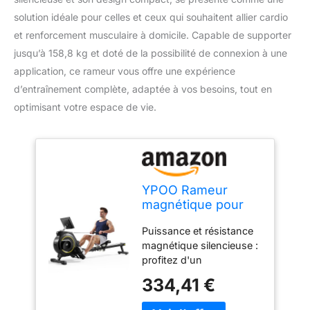
solution idéale pour celles et ceux qui souhaitent allier cardio
et renforcement musculaire à domicile. Capable de supporter
jusqu’à 158,8 kg et doté de la possibilité de connexion à une
application, ce rameur vous offre une expérience
d’entraînement complète, adaptée à vos besoins, tout en
optimisant votre espace de vie.
YPOO Rameur
magnétique pour
salle de sport à
Puissance et résistance
domicile, rameur
magnétique silencieuse :
pliable silencieux à
profitez d'un
16 niveaux avec
entraînement puissant et
double rail
334,41 €
silencieux avec le rameur
coulissant, rameur
magnétique YPOO Avec
pliable de 158,8 kg