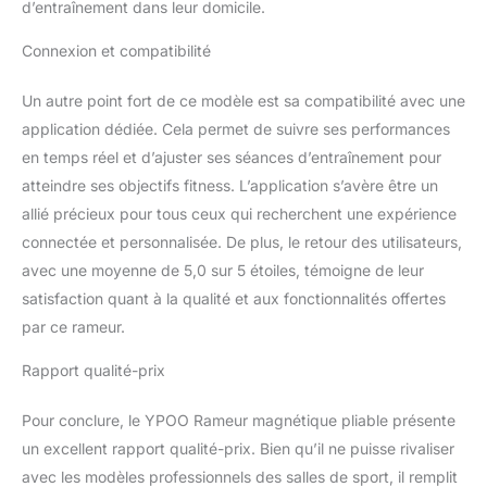
d’entraînement dans leur domicile.
expérience
d'entraînement sans
Connexion et compatibilité
faille. Entraînement
complet du corps et
Un autre point fort de ce modèle est sa compatibilité avec une
cardio en une seule
application dédiée. Cela permet de suivre ses performances
machine : engagez
plusieurs groupes
en temps réel et d’ajuster ses séances d’entraînement pour
musculaires (bras,
atteindre ses objectifs fitness. L’application s’avère être un
jambes, tronc et dos)
allié précieux pour tous ceux qui recherchent une expérience
avec ce rameur compact
connectée et personnalisée. De plus, le retour des utilisateurs,
pour la maison. Le
avec une moyenne de 5,0 sur 5 étoiles, témoigne de leur
rameur magnétique
YPOO offre une
satisfaction quant à la qualité et aux fonctionnalités offertes
résistance lisse et
par ce rameur.
constante pour les
entraînements cardio et
Rapport qualité-prix
de force, vous aidant à
brûler des calories et à
Pour conclure, le YPOO Rameur magnétique pliable présente
développer votre tonus.
un excellent rapport qualité-prix. Bien qu’il ne puisse rivaliser
Maintenant amélioré
avec un design incliné de
avec les modèles professionnels des salles de sport, il remplit