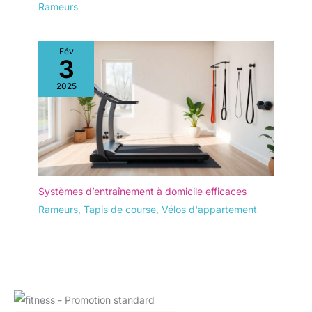
Rameurs
parfaitement aux petits
appartements, maisons
et bureaux. Avec une
Fév
taille compacte de
3
seulement 2,9 m², il peut
être facilement rangé
2025
verticalement,
économisant plus de 70
% d'espace lorsqu'il
n'est pas utilisé. En
outre, les roues de
transport intégrées
facilitent le déplacement,
Systèmes d’entraînement à domicile efficaces
offrant une solution
Rameurs
,
Tapis de course
,
Vélos d'appartement
pratique et peu
encombrante pour votre
salle de sport à domicile.
【Assemblage amusant,
fitness sans puissance】
Profitez de la réalisation
d'un assemblage facile