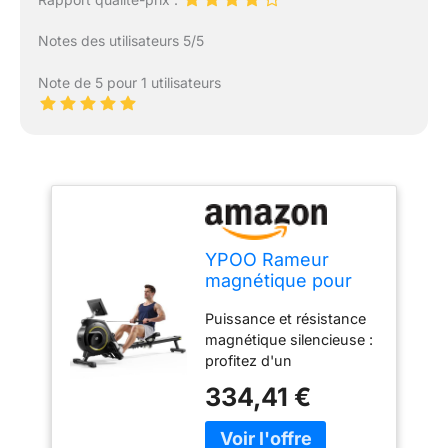
Notes des utilisateurs 5/5
Note de 5 pour 1 utilisateurs
YPOO Rameur
magnétique pour
salle de sport à
Puissance et résistance
domicile, rameur
magnétique silencieuse :
pliable silencieux à
profitez d'un
16 niveaux avec
entraînement puissant et
double rail
334,41 €
silencieux avec le rameur
coulissant, rameur
magnétique YPOO Avec
pliable de 158,8 kg
45 kg de résistance