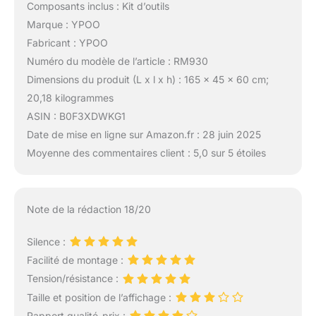
Composants inclus : Kit d’outils
l'environnement, efficace
et complètement sans
Marque : YPOO
tracas. Utilisez-le où
Fabricant : YPOO
vous le souhaitez : jardin,
Numéro du modèle de l’article : RM930
garage ou balcon. Des
Dimensions du produit (L x l x h) : 165 x 45 x 60 cm;
instructions étape par
étape et des guides
20,18 kilogrammes
vidéo sont inclus pour
ASIN : B0F3XDWKG1
une installation fluide.
Date de mise en ligne sur Amazon.fr : 28 juin 2025
Besoin d'aide ? Notre
Moyenne des commentaires client : 5,0 sur 5 étoiles
équipe de soutien est
prête à vous aider dans
les 24 heures, afin que
vous puissiez
Note de la rédaction 18/20
commencer votre
voyage de remise en
Silence :
forme sans délai!
Facilité de montage :
Tension/résistance :
Taille et position de l’affichage :
Rapport qualité-prix :