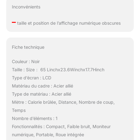
économisant plus de 70
Inconvénients
% d'espace lorsqu'il
n'est pas utilisé. En
–
taille et position de l’affichage numérique obscures
outre, les roues de
transport intégrées
facilitent le déplacement,
offrant une solution
Fiche technique
pratique et peu
encombrante pour votre
Couleur : Noir
salle de sport à domicile.
Taille : Size： 65 Linchx23.6Winchx17.7Hinch
【Assemblage amusant,
Type d’écran : LCD
fitness sans puissance】
Profitez de la réalisation
Matériau du cadre : Acier allié
d'un assemblage facile
Type de matériau : Acier allié
avec notre emballage
Mètre : Calorie brûlée, Distance, Nombre de coup,
compact. Une fois
Temps
installé, le rameur
magnétique YPOO
Nombre d’éléments : 1
fonctionne sans aucun
Fonctionnalités : Compact, Faible bruit, Moniteur
cordon d'alimentation,
numérique, Portable, Roue intégrée
respectueux de