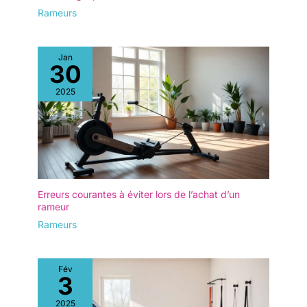
question, nous vous
✅【STRUCTURE SOLIDE ET
Rameurs
répondrons sous 24
STABLE POUR UN
ENTRAÎNEMENT SANS
heures.
RISQUES】Fabriqué avec des
matériaux de haute qualité, ce
Jan
rameur est conçu pour
30
supporter une charge maximale
de 160 kg. La double glissière
robuste assure une stabilité
2025
optimale, permettant un
mouvement d’aviron fluide sans
basculement ni bruit. Son cadre
durable offre une sécurité
renforcée, faisant de ce rameur
un choix fiable pour toute la
famille. ✅【INSTALLATION
RAPIDE ET UTILISATION
SIMPLIFIÉE】Avec 75 % de ses
composants préassemblés, le
Erreurs courantes à éviter lors de l’achat d’un
rameur DMASUN est prêt à être
rameur
utilisé en moins de 30 minutes.
Rameurs
Son montage simple et intuitif
vous permet de commencer
votre entraînement rapidement.
Grâce à un manuel détaillé et
des outils inclus, tout utilisateur,
Fév
même novice, peut l’assembler
3
facilement et sans difficulté.
✅【SERVICE CLIENT ET
2025
GARANTIE FIABLE】DMASUN