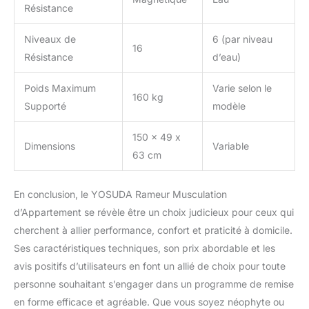
Résistance
𝐀𝐦é𝐥𝐢𝐨𝐫𝐚𝐭𝐢𝐨𝐧 𝐝𝐞 𝐥𝐚 𝐐𝐮𝐚𝐥𝐢𝐭é,
𝐌𝐨𝐧𝐭𝐚𝐠𝐞 𝐑𝐚𝐩𝐢𝐝𝐞 𝐞𝐧 𝟐𝟎
Niveaux de
6 (par niveau
𝐌𝐢𝐧𝐮𝐭𝐞𝐬: Dites adieu à la
16
complexité ! Le rameur
Résistance
d’eau)
magnétique YOSUDA a
été entièrement optimisé
Poids Maximum
Varie selon le
160 kg
en termes de matériaux,
Supporté
modèle
de structure et
d'emballage, assurant
150 x 49 x
une protection complète
Dimensions
Variable
63 cm
pendant le transport.
Avec seulement 10 vis, il
est facile à monter en 20
En conclusion, le YOSUDA Rameur Musculation
minutes. Des
d’Appartement se révèle être un choix judicieux pour ceux qui
instructions claires vous
aident à démarrer
cherchent à allier performance, confort et praticité à domicile.
rapidement. Pour toute
Ses caractéristiques techniques, son prix abordable et les
question, nous vous
avis positifs d’utilisateurs en font un allié de choix pour toute
répondrons sous 24
personne souhaitant s’engager dans un programme de remise
heures.
en forme efficace et agréable. Que vous soyez néophyte ou