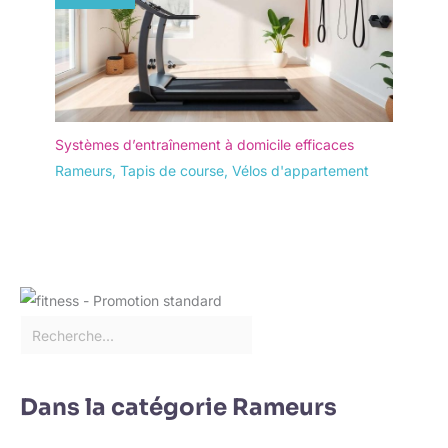
se distingue par son
engagement envers ses clients,
en offrant un service client
réactif et une garantie de 5 ans
sur son rameur. Que vous ayez
des questions ou besoin
d’assistance, notre équipe est à
votre disposition pour vous
offrir un soutien complet. Faites
Systèmes d’entraînement à domicile efficaces
confiance à DMASUN pour une
expérience d’achat sécurisée et
Rameurs
,
Tapis de course
,
Vélos d'appartement
un équipement conçu pour
durer.
Dans la catégorie Rameurs