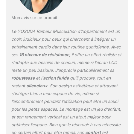
expérience de rame
fluide et quasi
silencieuse. Construit en
Mon avis sur ce produit
acier robuste de 5 mm
(qualité commerciale)
Le YOSUDA Rameur Musculation d’Appartement est un
supportant jusqu'à 160
kg, ce rameur YOSUDA
choix judicieux pour ceux qui cherchent à intégrer un
est conçu pour une
entraînement cardio dans leur routine quotidienne. Avec
utilisation intensive. Sa
ses
16 niveaux de résistance
, il offre un effort réaliste et
conception de rail
s’adapte aux besoins de chacun, même si l’écran LCD
garantit durabilité et un
entraînement fluide –
reste un peu basique. J’apprécie particulièrement sa
idéal pour les utilisateurs
robustesse
et l’
action fluide
qu’il procure, tout en
de 1,35 m à 2 m.
restant
silencieux
. Son design esthétique et attrayant
⚡𝐇𝐀𝐔𝐓𝐄 𝐏𝐔𝐈𝐒𝐒𝐀𝐍𝐂𝐄
s’intègre bien à mon espace de vie, même si
𝐌𝐚𝐠𝐧é𝐭𝐢𝐪𝐮𝐞 𝐩𝐨𝐮𝐫 𝐮𝐧𝐞
𝐏𝐄𝐑𝐅𝐎𝐑𝐌𝐀𝐍𝐂𝐄
l’encombrement pendant l’utilisation peut être un souci
𝐌𝐀𝐗𝐈𝐌𝐀𝐋𝐄:
pour les petits espaces. Le montage est un jeu d’enfant,
Entraînement
et son rangement vertical est un atout majeur pour
révolutionnaire avec
optimiser l’espace. Bien que le réservoir à eau nécessite
notre système de
un certain effort pour être rempli, son
confort
est
résistance magnétique