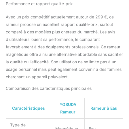
rameurs traditionnels,
Performance et rapport qualité-prix
offrant du cardio doux
aux HIIT intenses. 📱
Avec un prix compétitif actuellement autour de 299 €, ce
𝐂𝐎𝐍𝐍𝐄𝐂𝐓𝐈𝐕𝐈𝐓É
rameur propose un excellent rapport qualité-prix, surtout
𝐈𝐍𝐓𝐄𝐋𝐋𝐈𝐆𝐄𝐍𝐓𝐄 &
𝐄𝐍𝐓𝐑𝐀Î𝐍𝐄𝐌𝐄𝐍𝐓𝐒
comparé à des modèles plus onéreux du marché. Les avis
𝐈𝐌𝐌𝐄𝐑𝐒𝐈𝐅𝐒: Connectez
d’utilisateurs louent sa performance, le comparant
votre rameur via
favorablement à des équipements professionnels. Ce rameur
Bluetooth à notre
magnétique offre ainsi une alternative abordable sans sacrifier
application YOSUDA
pour des programmes
la qualité ou l’efficacité. Son utilisation ne se limite pas à un
interactifs, des scénarios
usage personnel mais peut également convenir à des familles
virtuels et des courses.
cherchant un appareil polyvalent.
Suivez en temps réel
toutes les données clés
Comparaison des caractéristiques principales
(temps, distance,
calories, rythme,
cadence) sur le grand
YOSUDA
Caractéristiques
Rameur à Eau
écran LCD. Plongez dans
Rameur
une expérience
motivante qui maximise
Type de
vos résultats. 🛠
Magnétique
Eau