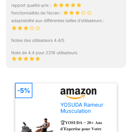
rapport qualité-prix :
fonctionnalités de l’écran :
adaptabilité aux différentes tailles d’utilisateurs :
Notes des utilisateurs 4.4/5
Note de 4.4 pour 2316 utilisateurs
-5%
YOSUDA Rameur
Musculation
Confortable &
🏆𝐘𝐎𝐒𝐔𝐃𝐀 – 𝟐𝟎+ 𝐀𝐧𝐬
Interactif, High-
𝐝'𝐄𝐱𝐩𝐞𝐫𝐭𝐢𝐬𝐞 𝐩𝐨𝐮𝐫 𝐕𝐨𝐭𝐫𝐞
Power 16 Niveaux