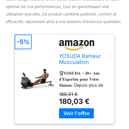
optimal de vos performances, tout en garantissant une
utilisation discrète. Ce produit combine praticité, confort et
efficacité, répondant ainsi à vos besoins d’exercice quotidien.
-5%
YOSUDA Rameur
Musculation
Confortable &
🏆𝐘𝐎𝐒𝐔𝐃𝐀 – 𝟐𝟎+ 𝐀𝐧𝐬
Interactif, High-
𝐝'𝐄𝐱𝐩𝐞𝐫𝐭𝐢𝐬𝐞 𝐩𝐨𝐮𝐫 𝐕𝐨𝐭𝐫𝐞
Power 16 Niveaux
𝐌𝐚𝐢𝐬𝐨𝐧: Depuis plus de
(41kg), APP/BT,
20 ans, nous concevons
Silencieux, Facile à
189,51 €
et fabriquons des
Assembler, Pliable,
180,03 €
équipements de fitness
Idéal 1.35-2m,
durables et de haute
rameur Pliable
qualité pour un usage
Appart
domestique. Nous
privilégions des