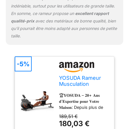
HIGH-POWER. Volant
indéniable, surtout pour les utilisateurs de grande taille.
d'inertie de 6,3 kg et 16
En somme, ce rameur propose un
excellent rapport
niveaux de résistance
qualité-prix
avec des matériaux de bonne qualité, bien
progressifs (environ 9-41
qu’il pourrait être moins adapté aux personnes de petite
kg). Double les
possibilités
taille.
d'entraînement des
rameurs traditionnels,
offrant du cardio doux
aux HIIT intenses. 📱
-5%
𝐂𝐎𝐍𝐍𝐄𝐂𝐓𝐈𝐕𝐈𝐓É
𝐈𝐍𝐓𝐄𝐋𝐋𝐈𝐆𝐄𝐍𝐓𝐄 &
𝐄𝐍𝐓𝐑𝐀Î𝐍𝐄𝐌𝐄𝐍𝐓𝐒
YOSUDA Rameur
𝐈𝐌𝐌𝐄𝐑𝐒𝐈𝐅𝐒: Connectez
Musculation
votre rameur via
Confortable &
🏆𝐘𝐎𝐒𝐔𝐃𝐀 – 𝟐𝟎+ 𝐀𝐧𝐬
Bluetooth à notre
Interactif, High-
𝐝'𝐄𝐱𝐩𝐞𝐫𝐭𝐢𝐬𝐞 𝐩𝐨𝐮𝐫 𝐕𝐨𝐭𝐫𝐞
application YOSUDA
Power 16 Niveaux
𝐌𝐚𝐢𝐬𝐨𝐧: Depuis plus de
pour des programmes
(41kg), APP/BT,
20 ans, nous concevons
interactifs, des scénarios
Silencieux, Facile à
189,51 €
et fabriquons des
virtuels et des courses.
Assembler, Pliable,
180,03 €
équipements de fitness
Suivez en temps réel
Idéal 1.35-2m,