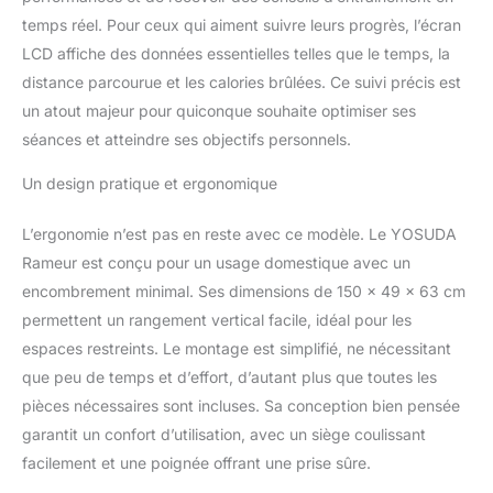
utilisation intensive. Sa
temps réel. Pour ceux qui aiment suivre leurs progrès, l’écran
conception de rail
LCD affiche des données essentielles telles que le temps, la
garantit durabilité et un
entraînement fluide –
distance parcourue et les calories brûlées. Ce suivi précis est
idéal pour les utilisateurs
un atout majeur pour quiconque souhaite optimiser ses
de 1,35 m à 2 m.
séances et atteindre ses objectifs personnels.
⚡𝐇𝐀𝐔𝐓𝐄 𝐏𝐔𝐈𝐒𝐒𝐀𝐍𝐂𝐄
𝐌𝐚𝐠𝐧é𝐭𝐢𝐪𝐮𝐞 𝐩𝐨𝐮𝐫 𝐮𝐧𝐞
Un design pratique et ergonomique
𝐏𝐄𝐑𝐅𝐎𝐑𝐌𝐀𝐍𝐂𝐄
𝐌𝐀𝐗𝐈𝐌𝐀𝐋𝐄:
L’ergonomie n’est pas en reste avec ce modèle. Le YOSUDA
Entraînement
Rameur est conçu pour un usage domestique avec un
révolutionnaire avec
notre système de
encombrement minimal. Ses dimensions de 150 x 49 x 63 cm
résistance magnétique
permettent un rangement vertical facile, idéal pour les
HIGH-POWER. Volant
espaces restreints. Le montage est simplifié, ne nécessitant
d'inertie de 6,3 kg et 16
que peu de temps et d’effort, d’autant plus que toutes les
niveaux de résistance
progressifs (environ 9-41
pièces nécessaires sont incluses. Sa conception bien pensée
kg). Double les
garantit un confort d’utilisation, avec un siège coulissant
possibilités
facilement et une poignée offrant une prise sûre.
d'entraînement des