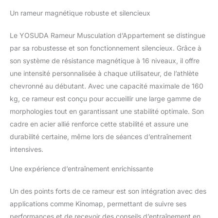
matériaux respectueux
Un rameur magnétique robuste et silencieux
de l’environnement et
une fabrication fiable.
Le YOSUDA Rameur Musculation d’Appartement se distingue
Plus de 3 000 000 de
par sa robustesse et son fonctionnement silencieux. Grâce à
foyers font confiance à
YOSUDA pour la qualité,
son système de résistance magnétique à 16 niveaux, il offre
la sécurité et la
une intensité personnalisée à chaque utilisateur, de l’athlète
performance durable. 🚀
chevronné au débutant. Avec une capacité maximale de 160
𝐏𝐋𝐔𝐒 𝐒𝐈𝐋𝐄𝐍𝐂𝐈𝐄𝐔𝐗 &
kg, ce rameur est conçu pour accueillir une large gamme de
𝐃𝐔𝐑𝐀𝐁𝐋𝐄 – 𝐏𝐨𝐮𝐫 𝐯𝐨𝐭𝐫𝐞
𝐞𝐧𝐭𝐫𝐚î𝐧𝐞𝐦𝐞𝐧𝐭 𝐏𝐫𝐞𝐦𝐢𝐮𝐦 à
morphologies tout en garantissant une stabilité optimale. Son
𝐝𝐨𝐦𝐢𝐜𝐢𝐥𝐞: Notre système
cadre en acier allié renforce cette stabilité et assure une
magnétique assure une
durabilité certaine, même lors de séances d’entraînement
expérience de rame
intensives.
fluide et quasi
silencieuse. Construit en
Une expérience d’entraînement enrichissante
acier robuste de 5 mm
(qualité commerciale)
Un des points forts de ce rameur est son intégration avec des
supportant jusqu'à 160
kg, ce rameur YOSUDA
applications comme Kinomap, permettant de suivre ses
est conçu pour une
performances et de recevoir des conseils d’entraînement en