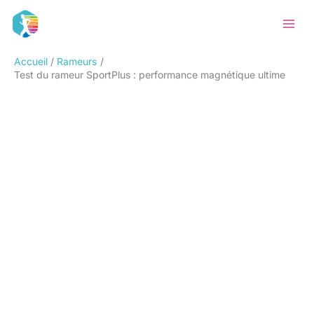
Aller
Rechercher
au
contenu
Accueil
Rameurs
Test du rameur SportPlus : performance magnétique ultime