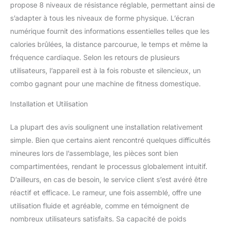
entretien permettent une
propose 8 niveaux de résistance réglable, permettant ainsi de
transmission de rame
s’adapter à tous les niveaux de forme physique. L’écran
super fluide et régulière
numérique fournit des informations essentielles telles que les
pour une expérience
d'entraînement réaliste.
calories brûlées, la distance parcourue, le temps et même la
Sens la différence
fréquence cardiaque. Selon les retours de plusieurs
maintenant avec ce
utilisateurs, l’appareil est à la fois robuste et silencieux, un
rameur pliable
combo gagnant pour une machine de fitness domestique.
d'appartement !
ENTRAÎNEMENT
Installation et Utilisation
SILENCIEUX ✅ Lorsque
tu rames, tu peux
La plupart des avis soulignent une installation relativement
facilement regarder la
télévision en même
simple. Bien que certains aient rencontré quelques difficultés
temps et les voisins ne
mineures lors de l’assemblage, les pièces sont bien
se plaindront pas non
compartimentées, rendant le processus globalement intuitif.
plus, car le rameur
D’ailleurs, en cas de besoin, le service client s’est avéré être
d'appartement est
totalement silencieux.
réactif et efficace. Le rameur, une fois assemblé, offre une
Tous les composants
utilisation fluide et agréable, comme en témoignent de
sont placés avec
nombreux utilisateurs satisfaits. Sa capacité de poids
précision afin que rien ne