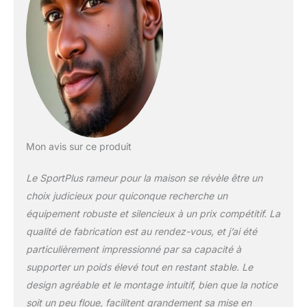
avec les applications
pour une motivation
supplémentaire et un
contrôle de tes progrès.
Choisis entre le design
noir ou blanc & lance-toi
! TRANSMISSION DE
RAME FLUIDE ✅ La
masse d'inertie élevée
(environ 8 kg) et le
système de freinage
Mon avis sur ce produit
magnétique sans
entretien permettent une
Le SportPlus rameur pour la maison se révèle être un
transmission de rame
choix judicieux pour quiconque recherche un
super fluide et régulière
équipement robuste et silencieux à un prix compétitif. La
pour une expérience
qualité de fabrication est au rendez-vous, et j’ai été
d'entraînement réaliste.
Sens la différence
particulièrement impressionné par sa capacité à
maintenant avec ce
supporter un poids élevé tout en restant stable. Le
rameur pliable
design agréable et le montage intuitif, bien que la notice
d'appartement !
soit un peu floue, facilitent grandement sa mise en
ENTRAÎNEMENT