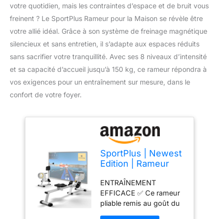
votre quotidien, mais les contraintes d’espace et de bruit vous
freinent ? Le SportPlus Rameur pour la Maison se révèle être
votre allié idéal. Grâce à son système de freinage magnétique
silencieux et sans entretien, il s’adapte aux espaces réduits
sans sacrifier votre tranquillité. Avec ses 8 niveaux d’intensité
et sa capacité d’accueil jusqu’à 150 kg, ce rameur répondra à
vos exigences pour un entraînement sur mesure, dans le
confort de votre foyer.
SportPlus | Newest
Edition | Rameur
d’Appartement avec
ENTRAÎNEMENT
16 Niveaux,
EFFICACE ✅ Ce rameur
Système
pliable remis au goût du
Magnétique Fiable
jour te permet d'entraîner
et sans Usure,