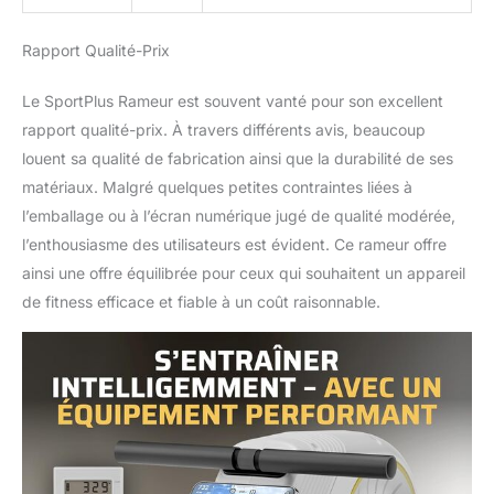
sous les yeux. PEU
ENCOMBRANT & SIMPLE
Rapport Qualité-Prix
À RANGER ✅ Les
dimensions sont
Le SportPlus Rameur est souvent vanté pour son excellent
d'environ 205x48x73
cm (LxlxH). Lorsqu'il est
rapport qualité-prix. À travers différents avis, beaucoup
plié (environ
louent sa qualité de fabrication ainsi que la durabilité de ses
121x48x144,5 cm),
matériaux. Malgré quelques petites contraintes liées à
l'appareil peut rouler et
l’emballage ou à l’écran numérique jugé de qualité modérée,
être rangé très
facilement. Ainsi, après
l’enthousiasme des utilisateurs est évident. Ce rameur offre
l'entraînement, l'appareil
ainsi une offre équilibrée pour ceux qui souhaitent un appareil
disparaît de la vue, mais il
de fitness efficace et fiable à un coût raisonnable.
est tout aussi
rapidement remonté. LE
➕ POUR TOI - Depuis 20
ans, SportPlus produit
des appareils de sport de
haute qualité et durables.
Si tu as tout de même
une question, notre