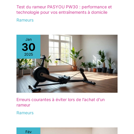
Si tu as tout de même
Test du rameur PASYOU PW30 : performance et
technologie pour vos entraînements à domicile
une question, notre
service à Hambourg se
Rameurs
fera un plaisir de s'en
occuper
personnellement. Pour
Jan
30
que tu puisses profiter
longtemps de ton
2025
appareil, nous tenons un
stock permanent de
pièces d'usure et de
rechange afin de garantir
la longévité et la
durabilité de ton appareil.
Des accessoires sont
Erreurs courantes à éviter lors de l’achat d’un
également disponibles
rameur
chez SportPlus.
Rameurs
LIVRAISON ✅ Le produit
est livré en plusieurs
paquets (qui peuvent
arriver en différé)
Fév