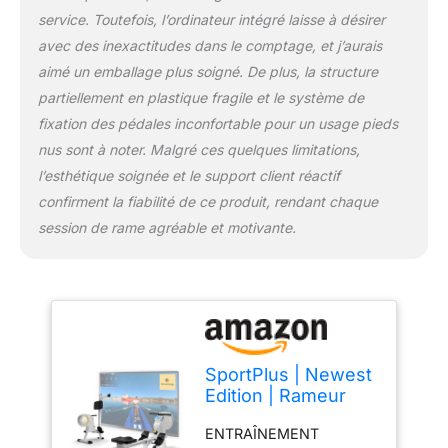
SILENCIEUX ✅ Lorsque
service. Toutefois, l’ordinateur intégré laisse à désirer
tu rames, tu peux
avec des inexactitudes dans le comptage, et j’aurais
facilement regarder la
aimé un emballage plus soigné. De plus, la structure
télévision en même
partiellement en plastique fragile et le système de
temps et les voisins ne
se plaindront pas non
fixation des pédales inconfortable pour un usage pieds
plus, car le rameur
nus sont à noter. Malgré ces quelques limitations,
d'appartement est
l’esthétique soignée et le support client réactif
totalement silencieux.
confirment la fiabilité de ce produit, rendant chaque
Tous les composants
sont placés avec
session de rame agréable et motivante.
précision afin que rien ne
ronfle ou ne cliquette.
CONFORTABLE & SÛR ✅
Le siège de rameur
silencieux monté sur
roulement à billes glisse
SportPlus | Newest
en douceur sur un rail en
Edition | Rameur
aluminium de haute
d’Appartement avec
qualité, conçu pour des
ENTRAÎNEMENT
16 Niveaux,
personnes mesurant