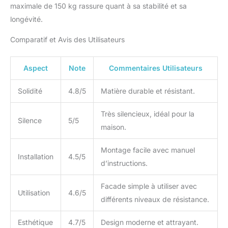
maximale de 150 kg rassure quant à sa stabilité et sa
ronfle ou ne cliquette.
CONFORTABLE & SÛR ✅
longévité.
Le siège de rameur
Comparatif et Avis des Utilisateurs
silencieux monté sur
roulement à billes glisse
en douceur sur un rail en
Aspect
Note
Commentaires Utilisateurs
aluminium de haute
qualité, conçu pour des
Solidité
4.8/5
Matière durable et résistant.
personnes mesurant
jusqu'à 2 mètres.
Très silencieux, idéal pour la
Comprend un
Silence
5/5
support/dépôt pratique
maison.
pour téléphone portable
- tu as ainsi toujours les
Montage facile avec manuel
Installation
4.5/5
applications
d’instructions.
d'entraînement ou le
divertissement sous les
Facade simple à utiliser avec
yeux. Connecte une
Utilisation
4.6/5
différents niveaux de résistance.
ceinture pectorale (5
kHz) au rameur afin de
toujours avoir ton pouls
Esthétique
4.7/5
Design moderne et attrayant.