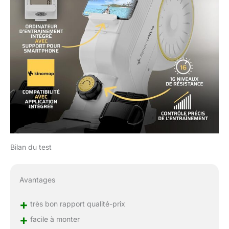
service à Hambourg se
fera un plaisir de s'en
occuper
personnellement. Pour
que tu puisses profiter
longtemps de ton
appareil, nous tenons un
stock permanent de
pièces d'usure et de
rechange afin de garantir
la longévité et la
durabilité de ton appareil.
Des accessoires sont
également disponibles
Bilan du test
chez SportPlus.
LIVRAISON ✅ Le produit
est livré en plusieurs
Avantages
paquets (qui peuvent
arriver en différé)
+
très bon rapport qualité-prix
+
facile à monter