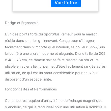
efficacement tout ton
écran Complet,
corps à tout moment,
Poids Max Jusqu'à
chez toi. La résistance
150 kg
peut maintenant être
Design et Ergonomie
réglée sur 16 niveaux -
idéal pour rendre ton
entraînement encore
L’un des points forts du SportPlus Rameur pour la maison
plus individuel et
réside dans son design innovant. Conçu pour s’intégrer
progressif. Compatible
facilement dans n’importe quel intérieur, sa couleur Snow/Sun
avec les applications
lui confère une allure moderne et élégante. D’une taille de 205
pour une motivation
supplémentaire et un
x 48 x 73 cm, ce rameur sait se faire discret. Sa structure
contrôle de tes progrès.
pliable en acier allié, lui permet d’être facilement rangée après
Choisis entre le design
utilisation, ce qui est un atout considérable pour ceux qui
noir ou blanc & lance-toi
disposent d’un espace limité.
! TRANSMISSION DE
RAME FLUIDE ✅ La
Fonctionnalités et Performances
masse d'inertie élevée
(environ 8 kg) et le
Ce rameur est équipé d’un système de freinage magnétique
système de freinage
magnétique sans
silencieux, ce qui le rend idéal pour une utilisation à domicile. Il