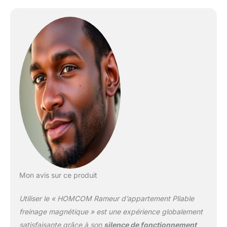
déplacement plus
pratique et facile
ENTRAINEMENT
COMPLET : appareil de
Fitness d'une grande
polyvalence afin de vous
permettre d'exercer vos
pectoraux, muscles
dorsaux, muscles des
jambes, etc.. ECRAN LCD
MULTIFONCTION, 8
NIVEAUX DE
RÉSISTANCE
RÉGLABLES : écran de
contrôle et d'affichage
LCD multifonction :
Mon avis sur ce produit
durée, distance, calories,
distance, distance totale,
Utiliser le « HOMCOM Rameur d’appartement Pliable
etc... - Niveau de
résistance réglable
freinage magnétique » est une expérience globalement
multiposition (x8) afin de
satisfaisante grâce à son
silence de fonctionnement