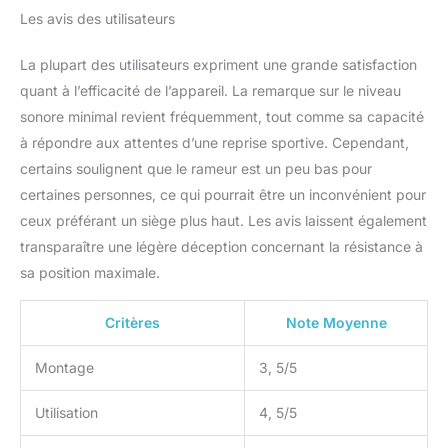
d'aviron à la maison.
Les avis des utilisateurs
RAMEURS SILENCIEUX :
Le rameur magnétique
La plupart des utilisateurs expriment une grande satisfaction
est équipé d'un freinage
magnétique silencieux
quant à l’efficacité de l’appareil. La remarque sur le niveau
qui favorise la souplesse
sonore minimal revient fréquemment, tout comme sa capacité
des mouvements. Notre
à répondre aux attentes d’une reprise sportive. Cependant,
rameur se distingue par
certains soulignent que le rameur est un peu bas pour
son rail en aluminium
certaines personnes, ce qui pourrait être un inconvénient pour
unique, ce qui le rend
super doux et silencieux
ceux préférant un siège plus haut. Les avis laissent également
lors des séances
transparaître une légère déception concernant la résistance à
d'entraînement à la
sa position maximale.
maison.
Critères
Note Moyenne
Montage
3, 5/5
Utilisation
4, 5/5