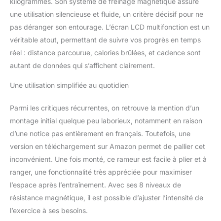
kilogrammes. Son système de freinage magnétique assure
progresser à votre
une utilisation silencieuse et fluide, un critère décisif pour ne
rythme CONFORT &
pas déranger son entourage. L’écran LCD multifonction est un
SÉCURITÉ OPTIMUMS :
selle et poignée
véritable atout, permettant de suivre vos progrès en temps
ergonomique
réel : distance parcourue, calories brûlées, et cadence sont
antidérapantes, pédales
autant de données qui s’affichent clairement.
texturées avec sangle,
pieds antidérapants :
Une utilisation simplifiée au quotidien
stabilité, confort, sécurité
optimums -
Parmi les critiques récurrentes, on retrouve la mention d’un
Certifications CE-EMC,
RoHS, EN20957 -
montage initial quelque peu laborieux, notamment en raison
Conception et fabrication
d’une notice pas entièrement en français. Toutefois, une
de qualité en acier,
version en téléchargement sur Amazon permet de pallier cet
aluminium et ABS
inconvénient. Une fois monté, ce rameur est facile à plier et à
robuste, charge max.
ranger, une fonctionnalité très appréciée pour maximiser
recommandée de 102 Kg.
Et plus, Sa glissière en
l’espace après l’entraînement. Avec ses 8 niveaux de
aluminium rend le rameur
résistance magnétique, il est possible d’ajuster l’intensité de
super lisse et silencieux
l’exercice à ses besoins.
lors d'un entraînement