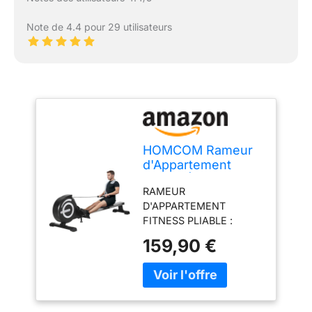
Note de 4.4 pour 29 utilisateurs
HOMCOM Rameur
d'Appartement
Pliable Écran LCD
RAMEUR
Multifonction Noir
D'APPARTEMENT
Argent
FITNESS PLIABLE :
rameur d'appartement
159,90 €
Fitness, appareil idéal
pour le cardio training et
la musculation - Rameur
pliable doté de 2
roulettes : rangement,