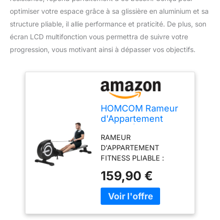
optimiser votre espace grâce à sa glissière en aluminium et sa
structure pliable, il allie performance et praticité. De plus, son
écran LCD multifonction vous permettra de suivre votre
progression, vous motivant ainsi à dépasser vos objectifs.
HOMCOM Rameur
d'Appartement
Pliable Écran LCD
RAMEUR
Multifonction Noir
D'APPARTEMENT
Argent
FITNESS PLIABLE :
rameur d'appartement
159,90 €
Fitness, appareil idéal
pour le cardio training et
la musculation - Rameur
pliable doté de 2
roulettes : rangement,