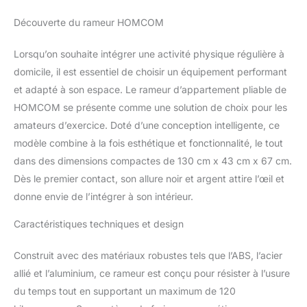
déplacement plus
Découverte du rameur HOMCOM
pratique et facile
ENTRAINEMENT
Lorsqu’on souhaite intégrer une activité physique régulière à
COMPLET : appareil de
Fitness d'une grande
domicile, il est essentiel de choisir un équipement performant
polyvalence afin de vous
et adapté à son espace. Le rameur d’appartement pliable de
permettre d'exercer vos
HOMCOM se présente comme une solution de choix pour les
pectoraux, muscles
amateurs d’exercice. Doté d’une conception intelligente, ce
dorsaux, muscles des
modèle combine à la fois esthétique et fonctionnalité, le tout
jambes, etc.. ECRAN LCD
MULTIFONCTION, 8
dans des dimensions compactes de 130 cm x 43 cm x 67 cm.
NIVEAUX DE
Dès le premier contact, son allure noir et argent attire l’œil et
RÉSISTANCE
donne envie de l’intégrer à son intérieur.
RÉGLABLES : écran de
contrôle et d'affichage
Caractéristiques techniques et design
LCD multifonction :
durée, distance, calories,
Construit avec des matériaux robustes tels que l’ABS, l’acier
distance, distance totale,
etc... - Niveau de
allié et l’aluminium, ce rameur est conçu pour résister à l’usure
résistance réglable
du temps tout en supportant un maximum de 120
multiposition (x8) afin de