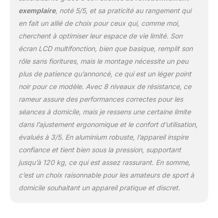
progresser à votre
exemplaire
, noté 5/5, et sa praticité au rangement qui
rythme CONFORT &
en fait un allié de choix pour ceux qui, comme moi,
SÉCURITÉ OPTIMUMS :
selle et poignée
cherchent à optimiser leur espace de vie limité. Son
ergonomique
écran LCD multifonction, bien que basique, remplit son
antidérapantes, pédales
rôle sans fioritures, mais le montage nécessite un peu
texturées avec sangle,
plus de patience qu’annoncé, ce qui est un léger point
pieds antidérapants :
stabilité, confort, sécurité
noir pour ce modèle. Avec 8 niveaux de résistance, ce
optimums -
rameur assure des performances correctes pour les
Certifications CE-EMC,
séances à domicile, mais je ressens une certaine limite
RoHS, EN20957 -
dans l’ajustement ergonomique et le confort d’utilisation,
Conception et fabrication
de qualité en acier,
évalués à 3/5. En aluminium robuste, l’appareil inspire
aluminium et ABS
confiance et tient bien sous la pression, supportant
robuste, charge max.
jusqu’à 120 kg, ce qui est assez rassurant. En somme,
recommandée de 102 Kg.
c’est un choix raisonnable pour les amateurs de sport à
Et plus, Sa glissière en
domicile souhaitant un appareil pratique et discret.
aluminium rend le rameur
super lisse et silencieux
lors d'un entraînement