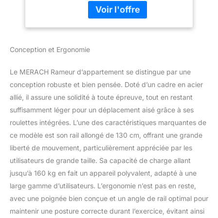
grâce aux boutons situés
Leises Rudermaschine
directement sur le guidon.
mit Exklusiver
Les 16 niveaux de contrôle
APP(R15B1)
électronique vous
garantissent une séance
Conception et Ergonomie
d'entraînement fluide et
efficace. Le contrôle précis
Le MERACH Rameur d’appartement se distingue par une
garantit un entraînement
fluide et efficace. Volant
conception robuste et bien pensée. Doté d’un cadre en acier
d'inertie électromagnétique
allié, il assure une solidité à toute épreuve, tout en restant
puissant avec une
suffisamment léger pour un déplacement aisé grâce à ses
résistance allant jusqu'à 40
roulettes intégrées. L’une des caractéristiques marquantes de
kg : Ce système de
ce modèle est son rail allongé de 130 cm, offrant une grande
résistance puissant et
silencieux vous permet de
liberté de mouvement, particulièrement appréciée par les
pratiquer l'aviron à haute
utilisateurs de grande taille. Sa capacité de charge allant
intensité. Le contrôle
jusqu’à 160 kg en fait un appareil polyvalent, adapté à une
électromagnétique surmonte
large gamme d’utilisateurs. L’ergonomie n’est pas en reste,
les limites des rameurs
conventionnels et garantit
avec une poignée bien conçue et un angle de rail optimal pour
un entraînement réaliste et
maintenir une posture correcte durant l’exercice, évitant ainsi
stimulant. Piste de