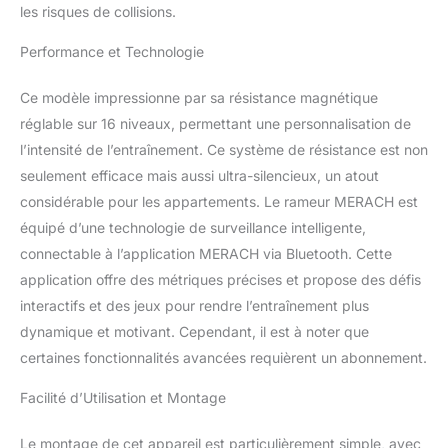
les risques de collisions.
glissement extra-longue de
130 cm pour les utilisateurs
Performance et Technologie
de grande taille : La
conception à double rail
Ce modèle impressionne par sa résistance magnétique
allongé offre une plus
réglable sur 16 niveaux, permettant une personnalisation de
grande liberté de
mouvement et une plus
l’intensité de l’entraînement. Ce système de résistance est non
grande stabilité, idéale pour
seulement efficace mais aussi ultra-silencieux, un atout
les utilisateurs de grande
considérable pour les appartements. Le rameur MERACH est
taille. L'appareil supporte
équipé d’une technologie de surveillance intelligente,
jusqu'à 158 kg et est
exceptionnellement robuste.
connectable à l’application MERACH via Bluetooth. Cette
Affichage intelligent des
application offre des métriques précises et propose des défis
données et connectivité à
interactifs et des jeux pour rendre l’entraînement plus
l'application : Un grand
dynamique et motivant. Cependant, il est à noter que
écran LED vous informe de
vos données
certaines fonctionnalités avancées requièrent un abonnement.
d'entraînement. Connectez-
vous en Bluetooth à
Facilité d’Utilisation et Montage
l'application exclusive
MERACH pour suivre vos
Le montage de cet appareil est particulièrement simple, avec