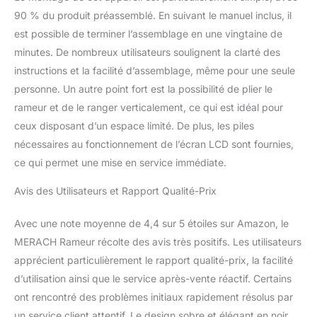
progrès, analyser vos
90 % du produit préassemblé. En suivant le manuel inclus, il
performances et créer des
est possible de terminer l’assemblage en une vingtaine de
plans d'entraînement
minutes. De nombreux utilisateurs soulignent la clarté des
personnalisés. MERACH – La
confiance de plus de 10
instructions et la facilité d’assemblage, même pour une seule
millions de familles dans le
personne. Un autre point fort est la possibilité de plier le
monde : Bénéficiez de
rameur et de le ranger verticalement, ce qui est idéal pour
l'expérience de la marque
ceux disposant d’un espace limité. De plus, les piles
leader du fitness à domicile.
L'application MERACH
nécessaires au fonctionnement de l’écran LCD sont fournies,
comprend plus de 1 000
ce qui permet une mise en service immédiate.
cours et jeux, offrant des
entraînements motivants et
Avis des Utilisateurs et Rapport Qualité-Prix
variés.
Avec une note moyenne de 4,4 sur 5 étoiles sur Amazon, le
MERACH Rameur récolte des avis très positifs. Les utilisateurs
apprécient particulièrement le rapport qualité-prix, la facilité
d’utilisation ainsi que le service après-vente réactif. Certains
ont rencontré des problèmes initiaux rapidement résolus par
un service client attentif. Le design sobre et élégant en noir,