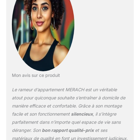
d'inertie électromagnétique
puissant avec une
résistance allant jusqu'à 40
kg : Ce système de
résistance puissant et
silencieux vous permet de
pratiquer l'aviron à haute
intensité. Le contrôle
électromagnétique surmonte
les limites des rameurs
conventionnels et garantit
Mon avis sur ce produit
un entraînement réaliste et
stimulant. Piste de
Le rameur d’appartement MERACH est un véritable
glissement extra-longue de
130 cm pour les utilisateurs
atout pour quiconque souhaite s’entraîner à domicile de
de grande taille : La
manière efficace et confortable. Grâce à son montage
conception à double rail
facile et son fonctionnement
silencieux
, il s’intègre
allongé offre une plus
parfaitement dans n’importe quel espace de vie sans
grande liberté de
mouvement et une plus
déranger. Son
bon rapport qualité-prix
et ses
grande stabilité, idéale pour
matériaux de qualité en font un investissement judicieux,