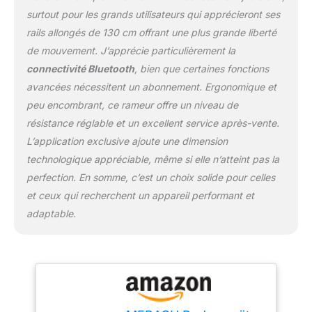
les utilisateurs de grande
surtout pour les grands utilisateurs qui apprécieront ses
taille. L'appareil supporte
rails allongés de 130 cm offrant une plus grande liberté
jusqu'à 158 kg et est
exceptionnellement robuste.
de mouvement. J’apprécie particulièrement la
Affichage intelligent des
connectivité Bluetooth
, bien que certaines fonctions
données et connectivité à
avancées nécessitent un abonnement. Ergonomique et
l'application : Un grand
peu encombrant, ce rameur offre un niveau de
écran LED vous informe de
vos données
résistance réglable et un excellent service après-vente.
d'entraînement. Connectez-
L’application exclusive ajoute une dimension
vous en Bluetooth à
technologique appréciable, même si elle n’atteint pas la
l'application exclusive
perfection. En somme, c’est un choix solide pour celles
MERACH pour suivre vos
et ceux qui recherchent un appareil performant et
progrès, analyser vos
performances et créer des
adaptable.
plans d'entraînement
personnalisés. MERACH – La
confiance de plus de 10
millions de familles dans le
monde : Bénéficiez de
l'expérience de la marque