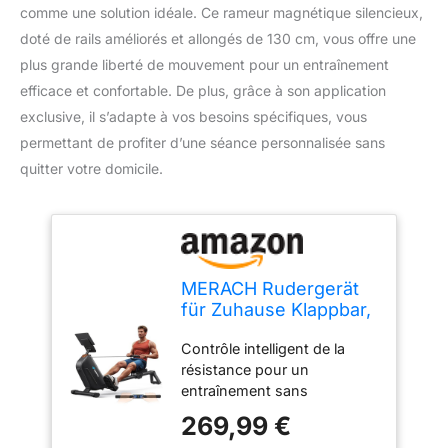
comme une solution idéale. Ce rameur magnétique silencieux,
doté de rails améliorés et allongés de 130 cm, vous offre une
plus grande liberté de mouvement pour un entraînement
efficace et confortable. De plus, grâce à son application
exclusive, il s’adapte à vos besoins spécifiques, vous
permettant de profiter d’une séance personnalisée sans
quitter votre domicile.
MERACH Rudergerät
für Zuhause Klappbar,
Automatische
Contrôle intelligent de la
Widerstandseinstellun,
résistance pour un
Verbesserte 130cm
entraînement sans
Führungsschienen
interruption : Réglez la
Sorgen für Mehr
269,99 €
résistance à tout moment
Bewegungsfreiheit,