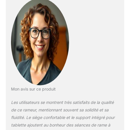
le plan
silencieux, solide, peu
d'entraînement en
encombrant, facile à
fonction de l'état de
monter. Vous ne
l'exercice physique
regretterez pas ce
Entraînement
choix
musculaire complet
du corps :
contrairement à
d'autres rameurs sur
le marché, les
rameurs Pooboo
sont une
combinaison
d'exercice aérobique
et anaérobique.
Mon avis sur ce produit
Combinaison
multifonctionnelle-
Les utilisateurs se montrent très satisfaits de la qualité
Trainer et rameur est
de ce rameur, mentionnant souvent sa solidité et sa
notre machine
d'exercice pour tout
fluidité. Le siège confortable et le support intégré pour
le corps brevetée
tablette ajoutent au bonheur des séances de rame à
unique en son genre.