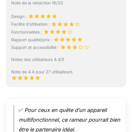
Note de la rédaction 16/20
la vidéo détaillée de
l'installation ou les
Design :
instructions
Facilité d’utilisation :
d'installation pour
terminer facilement
Fonctionnalités :
l'assemblage dans les
Rapport qualité/prix :
30 à 45 minutes Facile
Support et accessibilité :
à ranger : équipé de 2
roues de transport
Notes des utilisateurs 4.4/5
pratiques sur la partie
inférieure, cette
Note de 4.4 pour 27 utilisateurs
elliptique peut être
facilement déplacée où
vous le souhaitez,
facile à déplacer et à
ranger Excellent service
client : Pooboo, en tant
✅
Pour ceux en quête d’un appareil
que marque
professionnelle, offre
multifonctionnel, ce rameur pourrait bien
un excellent service
être le partenaire idéal.
client, un an pour les