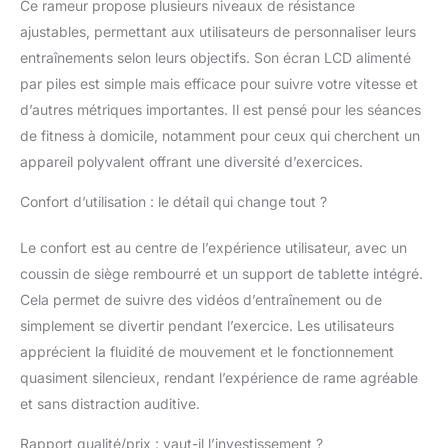
Ce rameur propose plusieurs niveaux de résistance
Combinaison
multifonctionnelle-
ajustables, permettant aux utilisateurs de personnaliser leurs
Trainer et rameur est
entraînements selon leurs objectifs. Son écran LCD alimenté
notre machine
par piles est simple mais efficace pour suivre votre vitesse et
d'exercice pour tout le
d’autres métriques importantes. Il est pensé pour les séances
corps brevetée unique
en son genre. En plus
de fitness à domicile, notamment pour ceux qui cherchent un
de l'entraînement
appareil polyvalent offrant une diversité d’exercices.
d'aviron, vous pouvez
également faire des
Confort d’utilisation : le détail qui change tout ?
exercices de force du
câble. Tels que levages
Le confort est au centre de l’expérience utilisateur, avec un
latéraux, biceps,
coussin de siège rembourré et un support de tablette intégré.
levages avant, squats,
Cela permet de suivre des vidéos d’entraînement ou de
etc. Convient pour la
perte de poids, la forme
simplement se divertir pendant l’exercice. Les utilisateurs
du corps,
apprécient la fluidité de mouvement et le fonctionnement
l'entraînement de la
quasiment silencieux, rendant l’expérience de rame agréable
force, etc. Fait de tout
et sans distraction auditive.
votre corps un exercice
complet Capacité de
Rapport qualité/prix : vaut-il l’investissement ?
poids: 163,3 kg