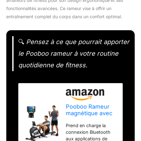
amateurs de fitness pour son
design ergonomique
et ses
fonctionnalités avancées. Ce rameur vise à offrir un
entraînement complet du corps dans un confort optimal.
🔍
Pensez à ce que pourrait apporter
le Pooboo rameur à votre routine
quotidienne de fitness.
Pooboo Rameur
magnétique avec
capacité de
Prend en charge la
Charge de 163,3
connexion Bluetooth
kg, Rower Pliable
aux applications de
avec Exercices de