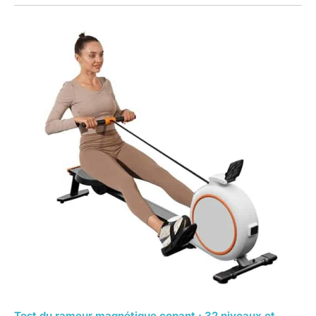
monter. Vous ne
regretterez pas ce
choix
Test du rameur magnétique copant : 32 niveaux et