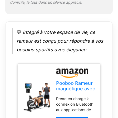
domicile, le tout dans un silence apprécié.
En plus de
l'entraînement
d'aviron, vous
pouvez également
faire des exercices de
💬
Intégré à votre espace de vie, ce
force du câble. Tels
que levages latéraux,
rameur est conçu pour répondre à vos
biceps, levages
avant, squats, etc.
besoins sportifs avec élégance.
Convient pour la
perte de poids, la
forme du corps,
l'entraînement de la
force, etc. Fait de
tout votre corps un
Pooboo Rameur
exercice complet
magnétique avec
Capacité de poids:
capacité de
163,3 kg Capacité de
Prend en charge la
Charge de 163,3
poids maximale :
connexion Bluetooth
kg, Rower Pliable
163,3 kg. Il est
aux applications de
avec Exercices
fabriqué en tube
fitness : le moniteur
de Force