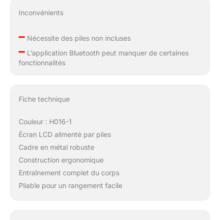
exercer simultanément
Inconvénients
le haut du corps et la
force du cœur sur le
–
même équipement,
Nécessite des piles non incluses
améliorant la
–
L’application Bluetooth peut manquer de certaines
coordination et la
fonctionnalités
stabilité des muscles
dans tout le corps, ce
qui rend l'effet de
l'exercice plus complet
Fiche technique
et efficace,
économisant du temps
Couleur : H016-1
et brisez le goulot
Écran LCD alimenté par piles
d'étranglement du
Cadre en métal robuste
fitness Facile à monter
: l'aviron Pooboo est
Construction ergonomique
conçu comme semi-
Entraînement complet du corps
fini, toutes les pièces y
Pliable pour un rangement facile
compris le matériel
sont listées et
numérotées dans les
instructions. Regardez