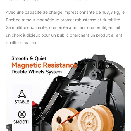
Capacité de poids
maximale : 163,3 kg. Il
Avec une capacité de charge impressionnante de 163,3 kg, le
est fabriqué en tube
Pooboo rameur magnétique promet robustesse et durabilité.
d'acier épais qui
Sa multifonctionnalité, combinée à un tarif compétitif, en fait
contribue à une
un choix judicieux pour un public cherchant un produit alliant
stabilité optimale et une
qualité et valeur.
plus grande portée.
C'est pour un
entraînement à long
terme, mais pas pour
des produits simples
pour quelques mois
d'utilisation Grand
moniteur et support de
tablette : le moniteur
LCD facile à lire affiche
clairement la distance,
le temps d'aviron, le
comptage, le comptage
total et les calories.
Préréglez votre objectif