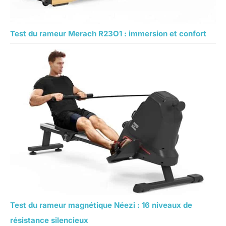
l'utilisation, veuillez
nous contacter par
courrier. Tous les
Test du rameur Merach R23O1 : immersion et confort
messages recevront
des réponses dans
les 24 heures
Cadeau idéal pour
votre femme /
parents / amis : le
rameur POOBOO est
un cadeau beau et
présentable pour la
santé des personnes.
C'est une machine
multi-usages.
Convient aux
débutants, pour les
grandes filles et
garçons, lisse et
assez silencieux,
Test du rameur magnétique Néezi : 16 niveaux de
solide, peu
résistance silencieux
encombrant, facile à