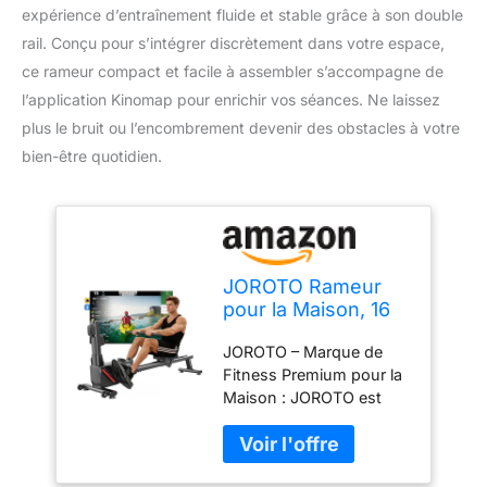
expérience d’entraînement fluide et stable grâce à son double
rail. Conçu pour s’intégrer discrètement dans votre espace,
ce rameur compact et facile à assembler s’accompagne de
l’application Kinomap pour enrichir vos séances. Ne laissez
plus le bruit ou l’encombrement devenir des obstacles à votre
bien-être quotidien.
JOROTO Rameur
pour la Maison, 16
Niveaux de
JOROTO – Marque de
Résistance, Rameur
Fitness Premium pour la
Magnétique Ultra-
Maison : JOROTO est
Silencieux avec App
une marque de fitness
Kinomap, Double
fiable, engagée à fournir
Rail pour Stabilité et
des équipements
Fluidité, Compact et