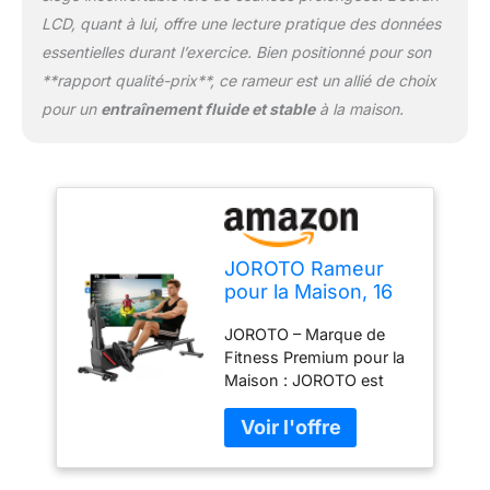
vos exercices sans les
LCD, quant à lui, offre une lecture pratique des données
mains, alliant haute
essentielles durant l’exercice. Bien positionné pour son
technologie et praticité.
**rapport qualité-prix**, ce rameur est un allié de choix
Double Rail pour une
Stabilité Maximale : Le
pour un
entraînement fluide et stable
à la maison.
système à double rail
offre une stabilité
supérieure aux rameurs à
rail unique, supportant
jusqu'à 158kg/350lbs.
Les rails extra-larges
JOROTO Rameur
assurent une glisse
pour la Maison, 16
fluide, adaptée aux
Niveaux de
utilisateurs de 1,45 m à
JOROTO – Marque de
Résistance, Rameur
1,9 m. Parfait pour des
Fitness Premium pour la
Magnétique Ultra-
séances intenses sans
Maison : JOROTO est
Silencieux avec App
vibrations—conçu pour
une marque de fitness
Kinomap, Double
la sécurité et le confort,
fiable, engagée à fournir
Rail pour Stabilité et
que vous ramiez
des équipements
Fluidité, Compact et
doucement ou à haute
d'entraînement de haute
Facile à Assembler
intensité. Résistance