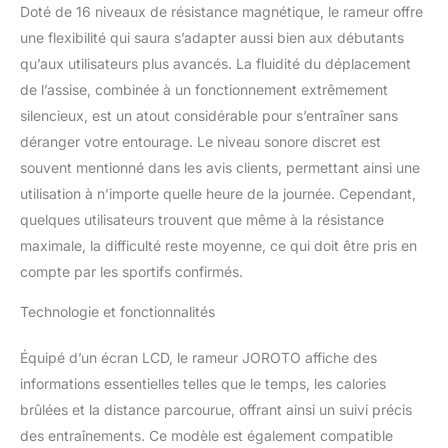
Doté de 16 niveaux de résistance magnétique, le rameur offre
Améliorez vos séances
avec l'application
une flexibilité qui saura s’adapter aussi bien aux débutants
Kinomap, connectée en
qu’aux utilisateurs plus avancés. La fluidité du déplacement
Bluetooth pour un suivi
de l’assise, combinée à un fonctionnement extrêmement
en temps réel (temps,
silencieux, est un atout considérable pour s’entraîner sans
distance, calories,
coups). Parcourez des
déranger votre entourage. Le niveau sonore discret est
parcours virtuels pour
souvent mentionné dans les avis clients, permettant ainsi une
des entraînements
utilisation à n’importe quelle heure de la journée. Cependant,
stimulants, idéaux pour
quelques utilisateurs trouvent que même à la résistance
les utilisateurs à domicile.
maximale, la difficulté reste moyenne, ce qui doit être pris en
Le support téléphone
intégré permet de suivre
compte par les sportifs confirmés.
vos exercices sans les
mains, alliant haute
Technologie et fonctionnalités
technologie et praticité.
Double Rail pour une
Équipé d’un écran LCD, le rameur JOROTO affiche des
Stabilité Maximale : Le
informations essentielles telles que le temps, les calories
système à double rail
brûlées et la distance parcourue, offrant ainsi un suivi précis
offre une stabilité
supérieure aux rameurs à
des entraînements. Ce modèle est également compatible