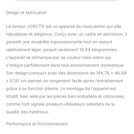
d'entraînement de haute
Facile à Assembler
qualité. Le rameur MR19
- Fitness à Domicile
Design et fabrication
est conçu pour la
durabilité, la performance
et une expérience
Le rameur JOROTO est un appareil de musculation qui allie
utilisateur optimale.
robustesse et élégance. Conçu avec un cadre en aluminium, il
Chaque produit subit
garantit une durabilité impressionnante tout en restant
des tests rigoureux pour
relativement léger, pesant seulement 19,84 kilogrammes.
garantir sa fiabilité. Nous
croyons en notre savoir-
L’appareil se démarque par sa couleur noire sobre qui
faire, pour que vous
s’intègre parfaitement dans tout environnement domestique.
puissiez vous entraîner
Son design compact avec des dimensions de 144,78 x 46,99
en toute confiance. Que
x 57,91 cm permet un rangement facile après l’entraînement
vous soyez débutant ou
athlète, JOROTO
grâce à sa fonction pliante. Le montage de l’appareil est
accompagne votre
intuitif, bien aidé par les pièces bien emballées et ordonnées,
parcours fitness avec un
comme l’ont signalé plusieurs utilisateurs satisfaits de la
service expert et une
qualité des matériaux.
qualité durable.
Compatibilité avec l'App
Performance et fonctionnement
Kinomap – Entraînement
Intelligent et Interactif: