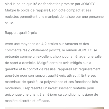
bruit—parfait pour les
ainsi la haute qualité de fabrication promise par JOROTO.
appartements. Ajustez
Malgré le poids de l’appareil, son côté compact et ses
l'intensité facilement
(niveaux 1-8 pour
roulettes permettent une manipulation aisée par une personne
débutants/femmes, 9-16
seule.
pour sportifs/hommes).
Aucune nuisance
Rapport qualité-prix
sonore, juste un
entraînement efficace à
Avec une moyenne de 4,2 étoiles sur Amazon et des
tout moment.
commentaires globalement positifs, le rameur JOROTO se
Entraînement Complet –
présente comme un excellent choix pour aménager une salle
Brûlez les Graisses et
Musclez-Vous: Exercice
de sport à domicile. Malgré certains avis mitigés sur la
Full-Body Efficace, Le
garantie et le confort de l’assise, l’appareil est régulièrement
rameur MR19 sollicite
apprécié pour son rapport qualité-prix attractif. Entre ses
90% des muscles (bras,
matériaux de qualité, sa polyvalence et ses fonctionnalités
jambes, abdominaux,
dos). 20 minutes = 1
modernes, il représente un investissement rentable pour
heure de jogging en
quiconque cherchant à améliorer sa condition physique de
brûlage de calories ! Avec
manière discrète et efficace.
sa résistance ajustable, il
muscle, améliore