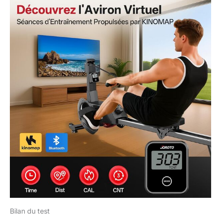
l'endurance et booste le
métabolisme—le tout en
un seul appareil
compact. Gain de Place &
Montage Rapide – Parfait
pour Petits Espaces:
Compact et Facile à
Ranger, Conçu pour les
petits logements, le
rameur MR19 se plie
verticalement (0,3 m² de
rangement, 0,7 m² en
usage). Pré-assemblé à
90%—prêt en 20
minutes avec notice
claire. Pas
d'encombrement, juste
un fitness efficace et
organisé. Support
Premium – Garantie
Bilan du test
d'Expérience