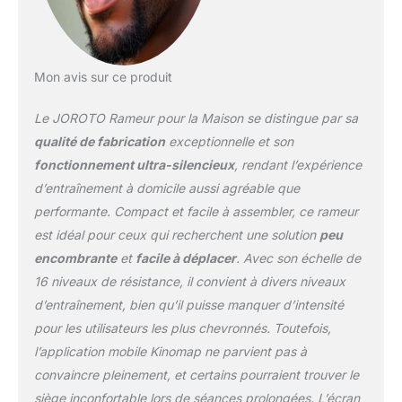
athlète, JOROTO
accompagne votre
parcours fitness avec un
service expert et une
Mon avis sur ce produit
qualité durable.
Compatibilité avec l'App
Le JOROTO Rameur pour la Maison se distingue par sa
Kinomap – Entraînement
qualité de fabrication
exceptionnelle et son
Intelligent et Interactif:
fonctionnement ultra-silencieux
, rendant l’expérience
Améliorez vos séances
d’entraînement à domicile aussi agréable que
avec l'application
Kinomap, connectée en
performante. Compact et facile à assembler, ce rameur
Bluetooth pour un suivi
est idéal pour ceux qui recherchent une solution
peu
en temps réel (temps,
encombrante
et
facile à déplacer
. Avec son échelle de
distance, calories,
16 niveaux de résistance, il convient à divers niveaux
coups). Parcourez des
parcours virtuels pour
d’entraînement, bien qu’il puisse manquer d’intensité
des entraînements
pour les utilisateurs les plus chevronnés. Toutefois,
stimulants, idéaux pour
l’application mobile Kinomap ne parvient pas à
les utilisateurs à domicile.
convaincre pleinement, et certains pourraient trouver le
Le support téléphone
intégré permet de suivre
siège inconfortable lors de séances prolongées. L’écran