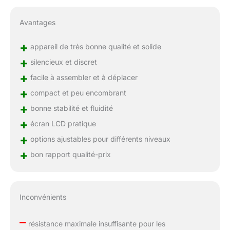
Satisfaisante: Service
Clientèle Premium, Chez
Avantages
JOROTO, votre
satisfaction est
+
appareil de très bonne qualité et solide
prioritaire. Bénéficiez
d'un support 24/7 pour
+
silencieux et discret
une utilisation sans
+
facile à assembler et à déplacer
souci. Notre équipe vous
+
aide pour l'installation, le
compact et peu encombrant
dépannage ou l'entretien
+
bonne stabilité et fluidité
—pour que votre rameur
+
reste un partenaire
écran LCD pratique
fitness durable.
+
options ajustables pour différents niveaux
+
bon rapport qualité-prix
Inconvénients
–
résistance maximale insuffisante pour les