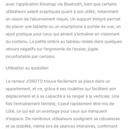
rail unique, supportant
avec l’application Kinomap via Bluetooth, bien que certains
jusqu'à 158kg/350lbs.
utilisateurs soient sceptiques quant à son utilité, notamment
Les rails extra-larges
en raison de l’abonnement requis. Un support intégré permet
assurent une glisse
de placer une tablette ou un smartphone à portée de vue, un
fluide, adaptée aux
utilisateurs de 1,45 m à
ajout pratique pour ceux qui aiment s’entraîner en visionnant
1,9 m. Parfait pour des
du contenu. La petite ombre au tableau réside dans quelques
séances intenses sans
retours négatifs sur l’ergonomie de l’assise, jugée
vibrations—conçu pour
inconfortable par certains.
la sécurité et le confort,
que vous ramiez
Utilisation au quotidien
doucement ou à haute
intensité. Résistance
Magnétique Ultra-
Le rameur JOROTO trouve facilement sa place dans un
Silencieuse – Idéal pour
appartement, et ce, grâce à ses roulettes qui facilitent son
les Appartements: Grâce
déplacement et à sa capacité à se ranger à la verticale. Une
à son volant d'inertie et
fois l’entraînement terminé, il peut rapidement être mis de
ses 16 niveaux de
côté, ce qui est un avantage pour ceux qui manquent
résistance magnétique,
le rameur MR19
d’espace. De nombreux utilisateurs soulignent sa robustesse
fonctionne presque sans
et sa stabilité, même lors de séances intensives, confirmant