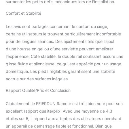
accueillant les utilisateurs
surmonter les petits défis mécaniques lors de l’installation.
jusqu'à 1,8 m avec une
Confort et Stabilité
gamme complète de
mouvements Le design
stable à double rail
Les avis sont partagés concernant le confort du siège,
supporte jusqu'à 158,8
certains utilisateurs le trouvant particulièrement inconfortable
kg : la structure robuste
pour de longues séances. Des ajustements tels que l’ajout
à double rail de
d’une housse en gel ou d’une serviette peuvent améliorer
FEIERDUN est fabriquée
en alliage d'aluminium
l’expérience. Côté stabilité, le double rail coulissant assure une
durable, supporte
glisse fluide et silencieuse, ce qui est apprécié pour un usage
jusqu'à 158,8 kg pour
domestique. Les pieds réglables garantissent une stabilité
une glisse équilibrée et
accrue sur des surfaces inégales.
fluide à chaque course
Plaisir de l'exercice
Rapport Qualité/Prix et Conclusion
amélioré : avec
l'application Kinomap,
Globalement, le FEIERDUN Rameur est très bien noté pour son
surveillez les données
d'entraînement et
excellent rapport qualité/prix. Avec une moyenne de 4,3
explorez 6 modes :
étoiles sur 5, il répond aux attentes des utilisateurs cherchant
vidéos de scène, vidéos
un appareil de démarrage fiable et fonctionnel. Bien que
de coaching,