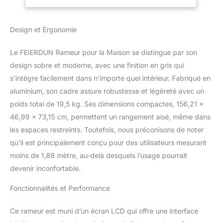
double anneau, offrant
une résistance 1,5 fois
Design et Ergonomie
plus élevée que les
modèles standard ; les
débutants brisent
Le FEIERDUN Rameur pour la Maison se distingue par son
généralement la sueur en
design sobre et moderne, avec une finition en gris qui
seulement 15 minutes
s’intègre facilement dans n’importe quel intérieur. Fabriqué en
d'avion Résistance à 16
aluminium, son cadre assure robustesse et légèreté avec un
niveaux pour toute la
famille : le rameur
poids total de 19,5 kg. Ses dimensions compactes, 156,21 x
FEIERDUN pour la
46,99 x 73,15 cm, permettent un rangement aisé, même dans
maison dispose de 16
les espaces restreints. Toutefois, nous préconisons de noter
niveaux de résistance,
qu’il est principalement conçu pour des utilisateurs mesurant
adapté à tous les
niveaux de remise en
moins de 1,88 mètre, au-delà desquels l’usage pourrait
forme au sein de votre
devenir inconfortable.
famille ; les niveaux 1 à 8
revitalisent et
Fonctionnalités et Performance
maintiennent la vitalité
pour les personnes
Ce rameur est muni d’un écran LCD qui offre une interface
âgées, tandis que les