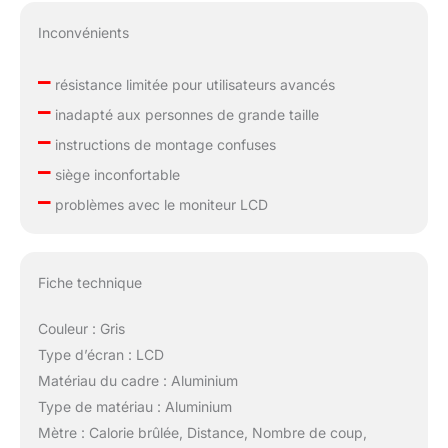
prend pas plus de place
qu'un petit tabouret ; les
Inconvénients
roues de transport
pratiques permettent un
–
résistance limitée pour utilisateurs avancés
mouvement sans effort
–
n'importe où Couverture
inadapté aux personnes de grande taille
permanente des pièces :
–
instructions de montage confuses
nous fournissons une
–
couverture permanente
siège inconfortable
pour tous les
–
problèmes avec le moniteur LCD
composants du rameur
FEIERDUN garantissant
votre tranquillité d'esprit ;
notre équipe de service
Fiche technique
répond rapidement dans
les 24 heures pour vous
Couleur : Gris
aider avec toute
Type d’écran : LCD
demande
Matériau du cadre : Aluminium
Type de matériau : Aluminium
Mètre : Calorie brûlée, Distance, Nombre de coup,