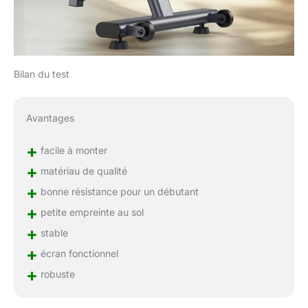
permet d'atteindre
efficacement vos
objectifs de remise en
forme Montage facile et
rapide en 25 minutes :
Bilan du test
notre cadre principal est
livré pré-assemblé,
accompagné d'outils
Avantages
d'installation, d'un
manuel (français non
+
facile à monter
garanti) et d'un guide
vidéo ; complétez
+
matériau de qualité
l'assemblage restant en
+
bonne résistance pour un débutant
seulement 7 étapes
+
simples en 25 minutes
petite empreinte au sol
Rangement compact,
+
stable
mobilité facile : la
+
écran fonctionnel
machine FEIERDUN Row
dispose d'un design
+
robuste
vertical qui s'adapte à
n'importe quel angle, ne