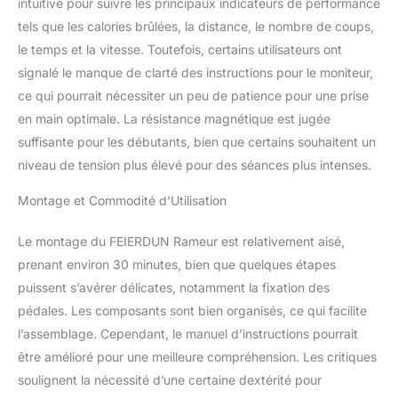
intuitive pour suivre les principaux indicateurs de performance
niveaux 9 à 16 défient et
tels que les calories brûlées, la distance, le nombre de coups,
augmentent les objectifs
de fitness pour les plus
le temps et la vitesse. Toutefois, certains utilisateurs ont
jeunes membres
signalé le manque de clarté des instructions pour le moniteur,
Entraînement à domicile
ce qui pourrait nécessiter un peu de patience pour une prise
silencieux : FEIERDUN
en main optimale. La résistance magnétique est jugée
Rower dispose d'un triple
système silencieux :
suffisante pour les débutants, bien que certains souhaitent un
contrôle magnétique à
niveau de tension plus élevé pour des séances plus intenses.
double anneau, poulie en
nylon soyeux et ceinture
Montage et Commodité d’Utilisation
silencieuse, assurant une
expérience de canoël
Le montage du FEIERDUN Rameur est relativement aisé,
silencieuse ; que ce soit
prenant environ 30 minutes, bien que quelques étapes
tard la nuit ou tôt le
puissent s’avérer délicates, notamment la fixation des
matin, il ne dérange
personne Convient aux
pédales. Les composants sont bien organisés, ce qui facilite
utilisateurs jusqu'à 1,8 m
l’assemblage. Cependant, le manuel d’instructions pourrait
: le rameur FEIERDUN
être amélioré pour une meilleure compréhension. Les critiques
offre 104,1 cm d'espace
soulignent la nécessité d’une certaine dextérité pour
d'extension des jambes,