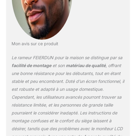
maison dispose de 16
niveaux de résistance,
adapté à tous les
niveaux de remise en
forme au sein de votre
famille ; les niveaux 1 à 8
revitalisent et
Mon avis sur ce produit
maintiennent la vitalité
pour les personnes
Le rameur FEIERDUN pour la maison se distingue par sa
âgées, tandis que les
facilité de montage
et son
matériau de qualité
, offrant
niveaux 9 à 16 défient et
une bonne résistance pour les débutants, tout en étant
augmentent les objectifs
stable et peu encombrant. Doté d’un écran fonctionnel, il
de fitness pour les plus
jeunes membres
est robuste et adapté à un usage domestique.
Entraînement à domicile
Cependant, les utilisateurs avancés pourront trouver sa
silencieux : FEIERDUN
résistance limitée, et les personnes de grande taille
Rower dispose d'un triple
pourraient le considérer inadapté. Les instructions de
système silencieux :
contrôle magnétique à
montage confuses et le confort du siège laissent à
double anneau, poulie en
désirer, tandis que des problèmes avec le moniteur LCD
nylon soyeux et ceinture