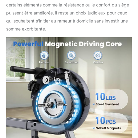
certains éléments comme la résistance ou le confort du siège
entraînement structuré,
mode carte, course
puissent être améliorés, il reste un choix judicieux pour ceux
gratuite et multijoueur,
qui souhaitent s’initier au rameur à domicile sans investir une
améliorant votre
somme exorbitante.
expérience de fitness
avec différentes activités
Suivi avancé des
données : utilisez notre
écran électronique LCD
pour surveiller les
mesures d'entraînement
en temps réel : temps,
distance, vitesse, coups,
calories, kilométrage total
et frappes totales.
Définissez des objectifs
quotidiens de compte à
rebours pour le temps, la
distance, les coups et les
calories en utilisant le
bouton SET, ce qui vous