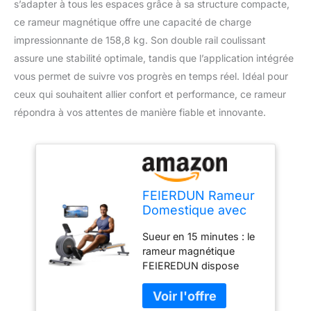
s’adapter à tous les espaces grâce à sa structure compacte,
ce rameur magnétique offre une capacité de charge
impressionnante de 158,8 kg. Son double rail coulissant
assure une stabilité optimale, tandis que l’application intégrée
vous permet de suivre vos progrès en temps réel. Idéal pour
ceux qui souhaitent allier confort et performance, ce rameur
répondra à vos attentes de manière fiable et innovante.
FEIERDUN Rameur
Domestique avec
capacité de Charge
Sueur en 15 minutes : le
de 159 kg, rameur
rameur magnétique
Magetic avec
FEIEREDUN dispose
Application,
d'un volant de 4,5 kg et
Machine à Double
de 10 aimants NdFeB
Rail Coulissant, Gris
dans une structure à