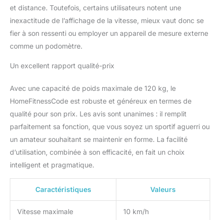
d'entraînement. [Moteur
et distance. Toutefois, certains utilisateurs notent une
de 2.5 HP Amélioré]Ce
inexactitude de l’affichage de la vitesse, mieux vaut donc se
tapis de course 2-en-1
fier à son ressenti ou employer un appareil de mesure externe
pliable est équipé d'un
moteur amélioré de 2.5
comme un podomètre.
HP, ce qui réduit le bruit
pendant l'exercice tout
Un excellent rapport qualité-prix
en augmentant la
capacité de charge.
Avec une capacité de poids maximale de 120 kg, le
[Tapis de Course à
HomeFitnessCode est robuste et généreux en termes de
Poignée Électrique avec
qualité pour son prix. Les avis sont unanimes : il remplit
Affichage Numérique]
parfaitement sa fonction, que vous soyez un sportif aguerri ou
Mesurez les calories
brûlées, la vitesse, le
un amateur souhaitant se maintenir en forme. La facilité
temps et la distance sur
d’utilisation, combinée à son efficacité, en fait un choix
l'écran large de 8,3
intelligent et pragmatique.
pouces x 2,8 pouces. Ce
tapis de course
électrique est livré avec
Caractéristiques
Valeurs
une télécommande
intelligente pour allumer
Vitesse maximale
10 km/h
l'appareil, ajuster la