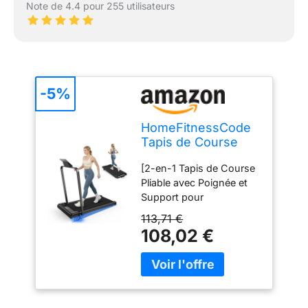
Note de 4.4 pour 255 utilisateurs
-5%
HomeFitnessCode
Tapis de Course
Pliable 2 en 1,10
[2-en-1 Tapis de Course
km/h - Tapis de
Pliable avec Poignée et
Marche, Moteur 2.5
Support pour
HP- Walking Pad
Tablette]Ceci est le tout
Électrique, Surface
113,71 €
nouveau modèle
Large 43 cm,
108,02 €
amélioré de 2024 de
Télécommande,
notre tapis de course 2-
Écran LCD, Capacité
en-1, offrant polyvalence,
130 kg (Noir)
compacité, flexibilité,
efficacité, finesse et