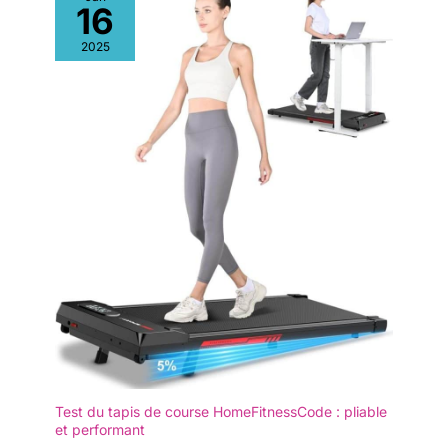
16
sportive tout en travaillant, en
canapé, sous une table
regardant la télévision ou en
ou sous un lit.
vous relaxant chez vous. Le
2025
tapis de marche compact
indispensable. 【Facile à
ranger】: Grâce à ses roulettes
intégrées, vous pouvez le
déplacer sans effort vers le
bureau, la chambre ou toute
autre pièce. Son encombrement
réduit permet une installation
flexible, même dans un angle,
sans sacrifier d'espace.
Test du tapis de course HomeFitnessCode : pliable
et performant