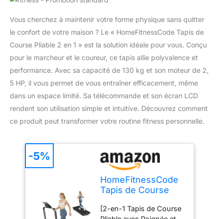
Vous cherchez à maintenir votre forme physique sans quitter
le confort de votre maison ? Le « HomeFitnessCode Tapis de
Course Pliable 2 en 1 » est la solution idéale pour vous. Conçu
pour le marcheur et le coureur, ce tapis allie polyvalence et
performance. Avec sa capacité de 130 kg et son moteur de 2,
5 HP, il vous permet de vous entraîner efficacement, même
dans un espace limité. Sa télécommande et son écran LCD
rendent son utilisation simple et intuitive. Découvrez comment
ce produit peut transformer votre routine fitness personnelle.
-5%
HomeFitnessCode
Tapis de Course
Pliable 2 en 1,10
[2-en-1 Tapis de Course
km/h - Tapis de
Pliable avec Poignée et