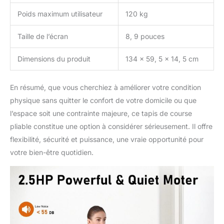
vitesse et afficher les
Poids maximum utilisateur
120 kg
données. [Léger et Plus
Grand]Les dimensions
Taille de l’écran
8, 9 pouces
du tapis de course sont
de 50 pouces x 24
Dimensions du produit
134 x 59, 5 x 14, 5 cm
pouces x 42 pouces. Sa
taille compacte vous
permet de le ranger où
En résumé, que vous cherchiez à améliorer votre condition
bon vous semble, par
physique sans quitter le confort de votre domicile ou que
exemple sous un
l’espace soit une contrainte majeure, ce tapis de course
canapé, sous une table
ou sous un lit.
pliable constitue une option à considérer sérieusement. Il offre
flexibilité, sécurité et puissance, une vraie opportunité pour
votre bien-être quotidien.