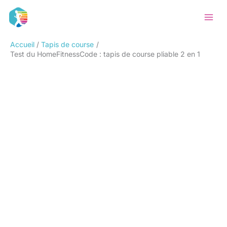
Aller
Rechercher
au
contenu
Accueil
Tapis de course
Test du HomeFitnessCode : tapis de course pliable 2 en 1