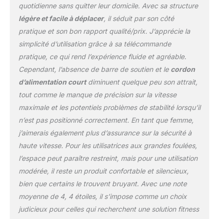
quotidienne sans quitter leur domicile. Avec sa structure
amorti, tandis que les
légère et facile à déplacer
, il séduit par son côté
roulettes de transport
facilitent les
pratique et son bon rapport qualité/prix. J’apprécie la
déplacements sans avoir
simplicité d’utilisation grâce à sa télécommande
à soulever ou à ranger
pratique, ce qui rend l’expérience fluide et agréable.
l'appareil. Ce tapis de
Cependant, l’absence de barre de soutien et le
cordon
course de bureau vous
permet de choisir
d’alimentation court
diminuent quelque peu son attrait,
différentes vitesses en
tout comme le manque de précision sur la vitesse
fonction de votre
maximale et les potentiels problèmes de stabilité lorsqu’il
condition physique et de
n’est pas positionné correctement. En tant que femme,
votre programme
j’aimerais également plus d’assurance sur la sécurité à
d'entraînement. [Moteur
de 2.5 HP Amélioré]Ce
haute vitesse. Pour les utilisatrices aux grandes foulées,
tapis de course 2-en-1
l’espace peut paraître restreint, mais pour une utilisation
pliable est équipé d'un
modérée, il reste un produit confortable et silencieux,
moteur amélioré de 2.5
bien que certains le trouvent bruyant. Avec une note
HP, ce qui réduit le bruit
pendant l'exercice tout
moyenne de 4, 4 étoiles, il s’impose comme un choix
en augmentant la
judicieux pour celles qui recherchent une solution fitness
capacité de charge.