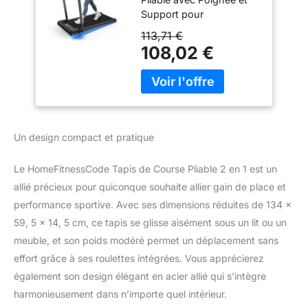
Marche, Moteur 2.5
Support pour
HP- Walking Pad
Tablette]Ceci est le tout
Électrique, Surface
113,71 €
nouveau modèle
Large 43 cm,
108,02 €
amélioré de 2024 de
Télécommande,
notre tapis de course 2-
Écran LCD, Capacité
en-1, offrant polyvalence,
130 kg (Noir)
compacité, flexibilité,
efficacité, finesse et
légèreté. Vous pouvez
Un design compact et pratique
placer ce tapis de course
n'importe où dans votre
Le HomeFitnessCode Tapis de Course Pliable 2 en 1 est un
maison ou au bureau. Ce
allié précieux pour quiconque souhaite allier gain de place et
tapis de course de
bureau est équipé d'un
performance sportive. Avec ses dimensions réduites de 134 x
support pour téléphone
59, 5 x 14, 5 cm, ce tapis se glisse aisément sous un lit ou un
ou tablette, vous
meuble, et son poids modéré permet un déplacement sans
permettant de regarder
effort grâce à ses roulettes intégrées. Vous apprécierez
vos émissions de
télévision préférées ou
également son design élégant en acier allié qui s’intègre
de lire tout en marchant.
harmonieusement dans n’importe quel intérieur.
[Niveaux de Vitesse de 1