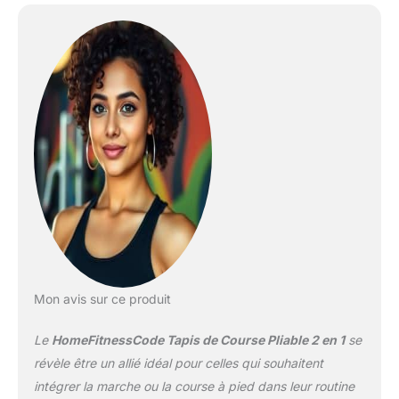
légèreté. Vous pouvez
placer ce tapis de course
n'importe où dans votre
maison ou au bureau. Ce
tapis de course de
bureau est équipé d'un
support pour téléphone
ou tablette, vous
permettant de regarder
vos émissions de
télévision préférées ou
de lire tout en marchant.
[Niveaux de Vitesse de 1
à 10 km/h] Ce tapis de
marche propose des
niveaux de vitesse allant
Mon avis sur ce produit
de 1 à 10 km/h. Sa
capacité de charge
Le
HomeFitnessCode Tapis de Course Pliable 2 en 1
se
maximale est de 286
livres (130 kg). La bande
révèle être un allié idéal pour celles qui souhaitent
de course antidérapante
intégrer la marche ou la course à pied dans leur routine
à 5 couches offre un