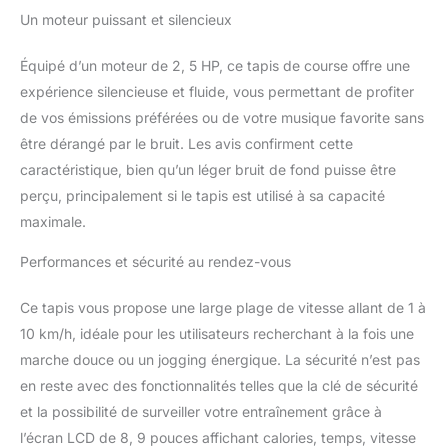
à 10 km/h] Ce tapis de
Un moteur puissant et silencieux
marche propose des
niveaux de vitesse allant
Équipé d’un moteur de 2, 5 HP, ce tapis de course offre une
de 1 à 10 km/h. Sa
expérience silencieuse et fluide, vous permettant de profiter
capacité de charge
de vos émissions préférées ou de votre musique favorite sans
maximale est de 286
livres (130 kg). La bande
être dérangé par le bruit. Les avis confirment cette
de course antidérapante
caractéristique, bien qu’un léger bruit de fond puisse être
à 5 couches offre un
perçu, principalement si le tapis est utilisé à sa capacité
amorti, tandis que les
maximale.
roulettes de transport
facilitent les
Performances et sécurité au rendez-vous
déplacements sans avoir
à soulever ou à ranger
l'appareil. Ce tapis de
Ce tapis vous propose une large plage de vitesse allant de 1 à
course de bureau vous
10 km/h, idéale pour les utilisateurs recherchant à la fois une
permet de choisir
marche douce ou un jogging énergique. La sécurité n’est pas
différentes vitesses en
en reste avec des fonctionnalités telles que la clé de sécurité
fonction de votre
et la possibilité de surveiller votre entraînement grâce à
condition physique et de
votre programme
l’écran LCD de 8, 9 pouces affichant calories, temps, vitesse