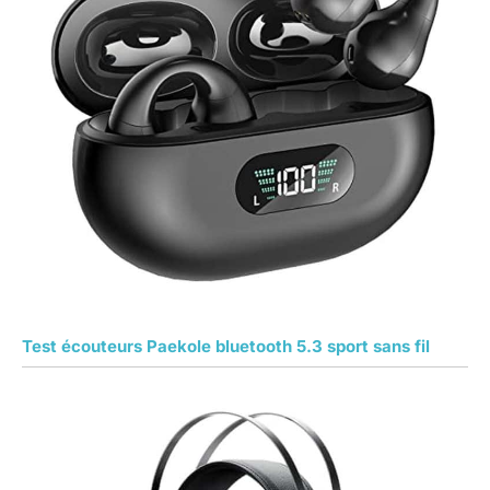
Test écouteurs Paekole bluetooth 5.3 sport sans fil