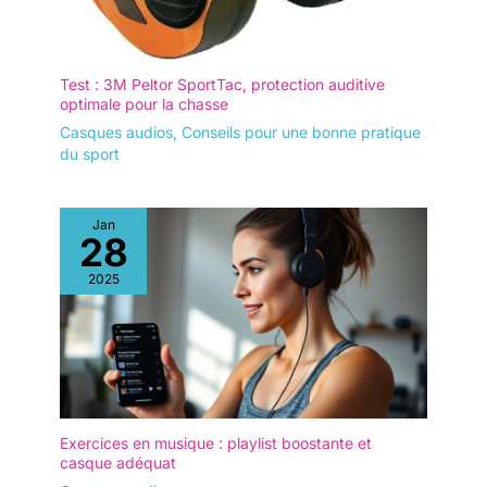
Test : 3M Peltor SportTac, protection auditive
optimale pour la chasse
Casques audios
,
Conseils pour une bonne pratique
du sport
Jan
28
2025
Exercices en musique : playlist boostante et
casque adéquat