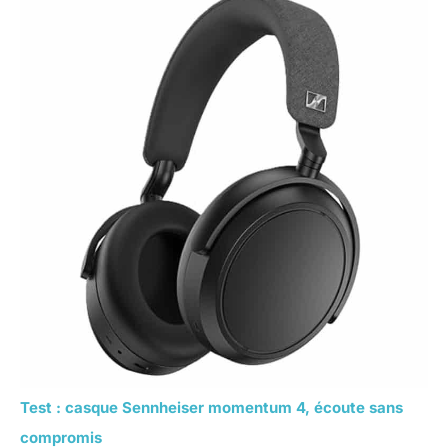
Test : casque Sennheiser momentum 4, écoute sans
compromis