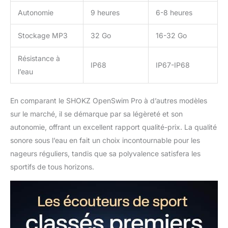
Autonomie
9 heures
6-8 heures
Stockage MP3
32 Go
16-32 Go
Résistance à
IP68
IP67-IP68
l’eau
En comparant le SHOKZ OpenSwim Pro à d’autres modèles
sur le marché, il se démarque par sa légèreté et son
autonomie, offrant un excellent rapport qualité-prix. La qualité
sonore sous l’eau en fait un choix incontournable pour les
nageurs réguliers, tandis que sa polyvalence satisfera les
sportifs de tous horizons.