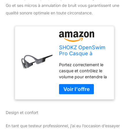
Go et ses micros à annulation de bruit vous garantissent une
qualité sonore optimale en toute circonstance.
SHOKZ OpenSwim
Pro Casque à
conduction
Portez correctement le
osseuse, écouteurs
casque et contrôlez le
sans fil à oreilles
volume pour entendre la
libres, IP68,
circulation lorsque vous
Bluetooth 5.4,
faites du sport en
stockage MP3 32
extérieur. Faire du vélo
Go, micros à
ou conduire avec
annulation de bruit,
OpenSwim Pro peut
9 h d'autonomie
Design et confort
détourner l'attention,
pour courir et nager
entraînant des accidents
- Gris
potentiels et peut
En tant que testeur professionnel, j’ai eu l’occasion d’essayer