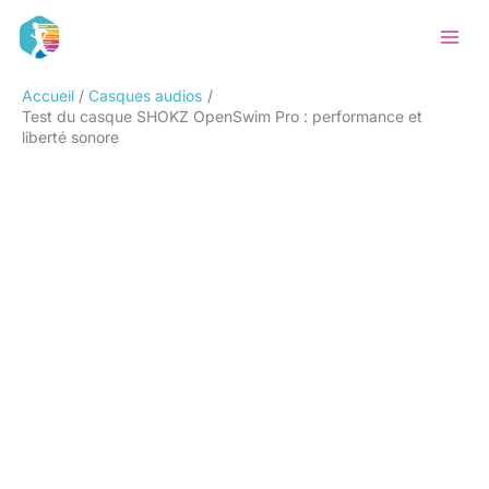
Aller
Rechercher
au
contenu
Accueil
Casques audios
Test du casque SHOKZ OpenSwim Pro : performance et
liberté sonore