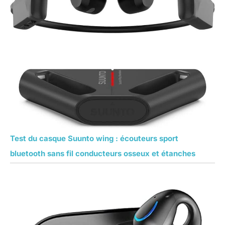
Test du casque Suunto wing : écouteurs sport
bluetooth sans fil conducteurs osseux et étanches