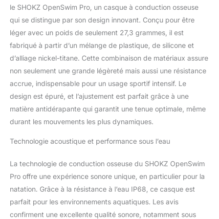
enfreindre les lois et
le SHOKZ OpenSwim Pro, un casque à conduction osseuse
réglementations
qui se distingue par son design innovant. Conçu pour être
applicables. Utilisez ce
léger avec un poids de seulement 27,3 grammes, il est
produit conformétment
aux règles et
fabriqué à partir d’un mélange de plastique, de silicone et
réglementations locales.
d’alliage nickel-titane. Cette combinaison de matériaux assure
non seulement une grande légèreté mais aussi une résistance
accrue, indispensable pour un usage sportif intensif. Le
design est épuré, et l’ajustement est parfait grâce à une
matière antidérapante qui garantit une tenue optimale, même
durant les mouvements les plus dynamiques.
Technologie acoustique et performance sous l’eau
La technologie de conduction osseuse du SHOKZ OpenSwim
Pro offre une expérience sonore unique, en particulier pour la
natation. Grâce à la résistance à l’eau IP68, ce casque est
parfait pour les environnements aquatiques. Les avis
confirment une excellente qualité sonore, notamment sous