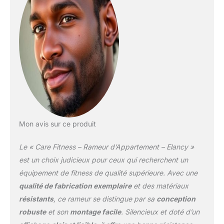
personnaliser l'intensité
de vos entraînements
pour atteindre vos
objectifs. Le rameur est
idéal pour un usage
occasionel pour une
durée de 3 heures par
semaine. CONFORT &
SÉCURITÉ: Ce rameur
est muni d'une masse
d'inertie de 4kg
garantissant un tirage
Mon avis sur ce produit
fluide et un retour de
bande rapide pour des
Le « Care Fitness – Rameur d’Appartement – Elancy »
mouvements plus
naturels. Les pédales
est un choix judicieux pour ceux qui recherchent un
sanglées et
équipement de fitness de qualité supérieure. Avec une
antidérapantes pour un
qualité de fabrication exemplaire
et des matériaux
confort et une bonne
résistants
, ce rameur se distingue par sa
conception
posture. SUIVI DE
PROGRÈS : Vos
robuste
et son
montage facile
. Silencieux et doté d’un
performances s’affichent