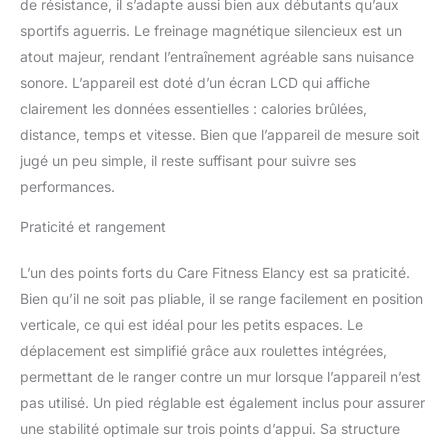
PROGRÈS : Vos
de résistance, il s’adapte aussi bien aux débutants qu’aux
performances s’affichent
sportifs aguerris. Le freinage magnétique silencieux est un
grâce à l'écran LED 7
atout majeur, rendant l’entraînement agréable sans nuisance
fonctions : temps
sonore. L’appareil est doté d’un écran LCD qui affiche
d'entraînement, distance,
calories, vitesses,
clairement les données essentielles : calories brûlées,
compteur de coups de
distance, temps et vitesse. Bien que l’appareil de mesure soit
rame et coups de rame
jugé un peu simple, il reste suffisant pour suivre ses
par minute, récupération.
performances.
DESIGN COMPACT ET
PRATIQUE : Le rameur
Praticité et rangement
ELANCY s’intègre
parfaitement à votre
L’un des points forts du Care Fitness Elancy est sa praticité.
intérieur grâce à son
format malin. Facile à
Bien qu’il ne soit pas pliable, il se range facilement en position
déplacer avec ses
verticale, ce qui est idéal pour les petits espaces. Le
roulettes intégrées, il se
déplacement est simplifié grâce aux roulettes intégrées,
range à la verticale pour
permettant de le ranger contre un mur lorsque l’appareil n’est
un encombrement
minimal. L’alliance
pas utilisé. Un pied réglable est également inclus pour assurer
parfaite entre
une stabilité optimale sur trois points d’appui. Sa structure
performance et gain de