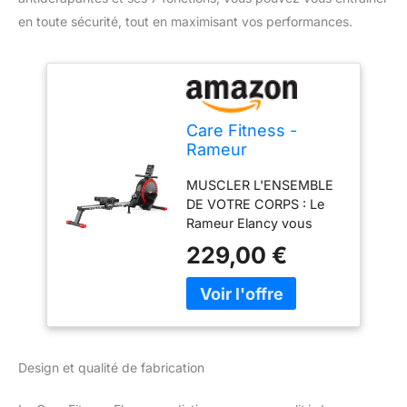
en toute sécurité, tout en maximisant vos performances.
Care Fitness -
Rameur
d'Appartement -
MUSCLER L'ENSEMBLE
Elancy - Pédales
DE VOTRE CORPS : Le
Antidérapantes -
Rameur Elancy vous
Freinage
offre une expérience de
Magnétique
229,00 €
rameur inégalée,
Silencieux - 16
combinant performance
Niveaux de
et confort. Conçu pour
Résistance - 7
des entraînements
Fonctions
efficaces et
personnalisés. SPORT A
Design et qualité de fabrication
LA MAISON : Grâce à ses
16 niveaux de résistance