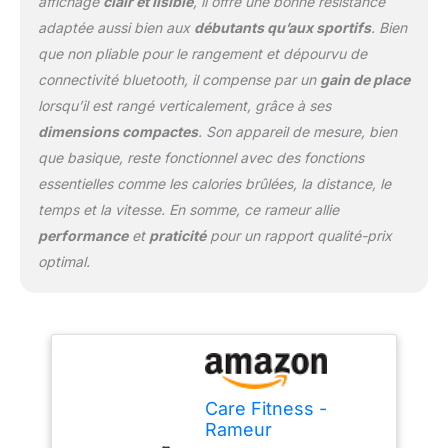
affichage
clair et lisible
, il offre une bonne résistance
grâce à l'écran LED 7
adaptée aussi bien aux
débutants qu’aux sportifs
. Bien
fonctions : temps
que non pliable pour le rangement et dépourvu de
d'entraînement, distance,
calories, vitesses,
connectivité bluetooth, il compense par un
gain de place
compteur de coups de
lorsqu’il est rangé verticalement, grâce à ses
rame et coups de rame
dimensions compactes
. Son appareil de mesure, bien
par minute, récupération.
que basique, reste fonctionnel avec des fonctions
DESIGN COMPACT ET
PRATIQUE : Le rameur
essentielles comme les calories brûlées, la distance, le
ELANCY s’intègre
temps et la vitesse. En somme, ce rameur allie
parfaitement à votre
performance
et
praticité
pour un rapport qualité-prix
intérieur grâce à son
optimal.
format malin. Facile à
déplacer avec ses
roulettes intégrées, il se
range à la verticale pour
un encombrement
minimal. L’alliance
parfaite entre
Care Fitness -
performance et gain de
Rameur
place pour vos séances