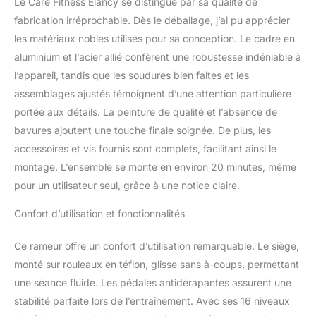
Le Care Fitness Elancy se distingue par sa qualité de
ajustable vous pouvez
personnaliser l'intensité
fabrication irréprochable. Dès le déballage, j’ai pu apprécier
de vos entraînements
les matériaux nobles utilisés pour sa conception. Le cadre en
pour atteindre vos
aluminium et l’acier allié confèrent une robustesse indéniable à
objectifs. Le rameur est
l’appareil, tandis que les soudures bien faites et les
idéal pour un usage
assemblages ajustés témoignent d’une attention particulière
occasionel pour une
durée de 3 heures par
portée aux détails. La peinture de qualité et l’absence de
semaine. CONFORT &
bavures ajoutent une touche finale soignée. De plus, les
SÉCURITÉ: Ce rameur
accessoires et vis fournis sont complets, facilitant ainsi le
est muni d'une masse
montage. L’ensemble se monte en environ 20 minutes, même
d'inertie de 4kg
garantissant un tirage
pour un utilisateur seul, grâce à une notice claire.
fluide et un retour de
bande rapide pour des
Confort d’utilisation et fonctionnalités
mouvements plus
naturels. Les pédales
Ce rameur offre un confort d’utilisation remarquable. Le siège,
sanglées et
monté sur rouleaux en téflon, glisse sans à-coups, permettant
antidérapantes pour un
une séance fluide. Les pédales antidérapantes assurent une
confort et une bonne
stabilité parfaite lors de l’entraînement. Avec ses 16 niveaux
posture. SUIVI DE