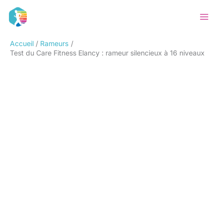
Aller
Rechercher
au
contenu
Accueil
Rameurs
Test du Care Fitness Elancy : rameur silencieux à 16 niveaux