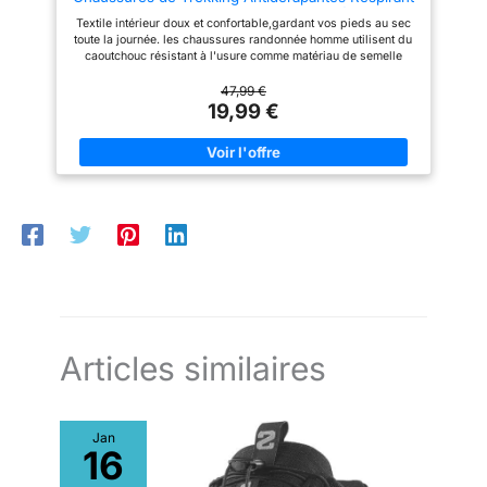
Chaussure de Marche Stabilité
Textile intérieur doux et confortable,gardant vos pieds au sec
Sneakers,Noir,EU39
toute la journée. les chaussures randonnée homme utilisent du
caoutchouc résistant à l'usure comme matériau de semelle
extérieure, offrent excellent confort et une excellente
adhérence, Le motif unique sur la semelle a une grande
47,99 €
distance pour éviter les embouteillages. Une semelle
19,99 €
intercalaire MD flexible absorbe les chocs à chaque pas. De
plus, la semelle intérieure flexible offre un soutien et un amorti
pour toutes les aventures en plein air. L'embout de protection
en caoutchouc garantit une protection optimale sur les rochers
et les pierres. la chaussure de randonnée mi-haute assure un
bon maintien de la cheville et une bonne stabilité. Ces
Chaussures de Randonnée offrent des performances de
premier ordre et un confort maximal sur tous vos chemins.Ils
conviennent à la randonnée, au camping, à l'escalade, au vélo,
à la pêche, à la randonnée, au trekking et bien plus encore.
Articles similaires
Jan
16