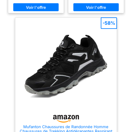
terrains les plus accidentés.
Adhérence active: Avec son
profil de crampons agressifs, le
Contagrip garantit une
adhérence performante sur tous
-58%
les types de surface et de
terrain. Protégez vos pieds
quelles que soient la distance
ou l’allure
Mufanton Chaussures de Randonnée Homme
Chaussures de Trekking Antidérapantes Respirant