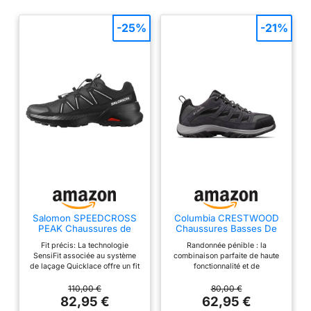
-25%
-21%
Salomon SPEEDCROSS
Columbia CRESTWOOD
PEAK Chaussures de
Chaussures Basses De
randonnée pour homme
Randonnée Et Trekking
Fit précis: La technologie
Randonnée pénible : la
Homme, Noir (Shark x
SensiFit associée au système
combinaison parfaite de haute
Columbia Grey), 44 EU
de laçage Quicklace offre un fit
fonctionnalité et de
précis et homogène, ajustable
performance, ce randonneur
en un instant. Protection tout-
polyvalent vous offrira des
110,00 €
80,00 €
terrain : Le pare-pierres et la
années de service confortable
82,95 €
62,95 €
protection talon résistent aux